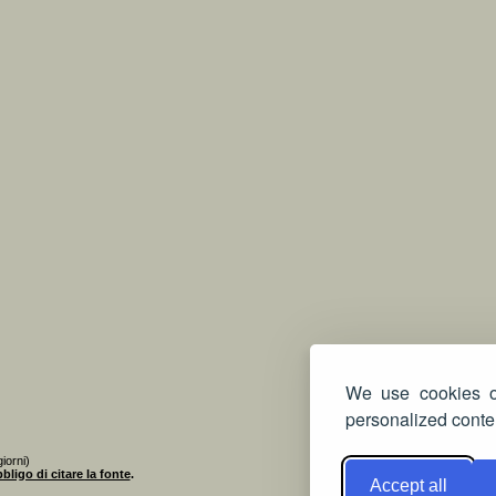
We use cookies on
personalized conten
iorni)
bligo di citare la fonte
.
Accept all