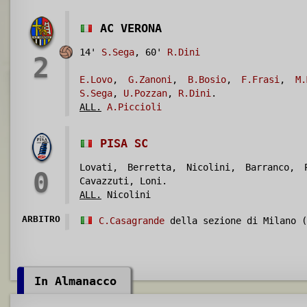
AC VERONA
14'
S.Sega
, 60'
R.Dini
2
E.Lovo
,
G.Zanoni
,
B.Bosio
,
F.Frasi
,
M.
S.Sega
,
U.Pozzan
,
R.Dini
.
ALL.
A.Piccioli
PISA SC
Lovati, Berretta, Nicolini, Barranco, 
0
Cavazzuti, Loni.
ALL.
Nicolini
ARBITRO
C.Casagrande
della sezione di Milano (
In Almanacco