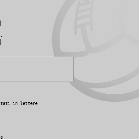
):
rtati in lettere
le.