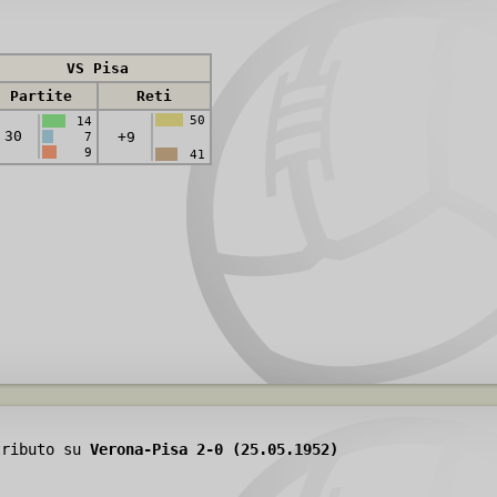
VS Pisa
Partite
Reti
50
14
30
+9
7
9
41
tributo su
Verona-Pisa 2-0 (25.05.1952)