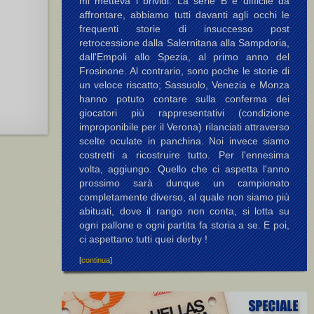
mi metteva i brividi. La serie B è difficile da
affrontare, abbiamo tutti davanti agli occhi le
frequenti storie di insuccesso post
retrocessione dalla Salernitana alla Sampdoria,
dall'Empoli allo Spezia, al primo anno del
Frosinone. Al contrario, sono poche le storie di
un veloce riscatto; Sassuolo, Venezia e Monza
hanno potuto contare sulla conferma dei
giocatori più rappresentativi (condizione
improponibile per il Verona) rilanciati attraverso
scelte oculate in panchina. Noi invece siamo
costretti a ricostruire tutto. Per l'ennesima
volta, aggiungo. Quello che ci aspetta l'anno
prossimo sarà dunque un campionato
completamente diverso, al quale non siamo più
abituati, dove il rango non conta, si lotta su
ogni pallone e ogni partita fa storia a se. E poi,
ci aspettano tutti quei derby !
[
continua
]