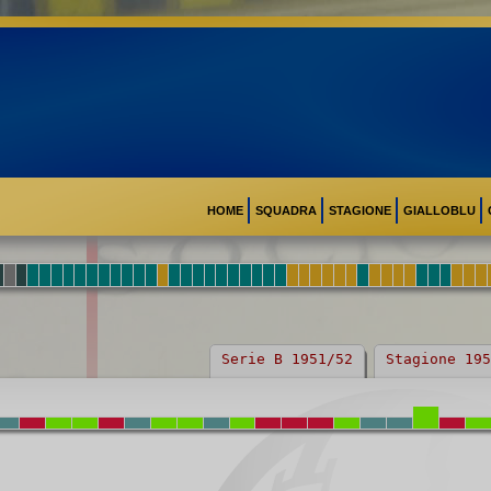
HOME
SQUADRA
STAGIONE
GIALLOBLU
Serie B 1951/52
Stagione 195