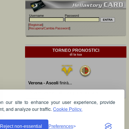
Username
Password
[
Registrati
]
[
Recupera/Cambia Password
]
TORNEO PRONOSTICI
dì la tua
Verona - Ascoli
finirà...
Devi essere iscritto per poter giocare!
 our site to enhance your user experience, provide
t, and analyze our traffic.
Cookie Policy.
Reject non-essential
Preferences