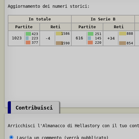
Aggiornamento dei numeri storici:
In totale
In Serie B
Partite
Reti
Partite
Reti
1586
888
423
251
1023
616
-4
+34
223
145
377
220
1590
854
Contribuisci
Arricchisci l'Almanacco di Hellastory con il tuo con
Lascia un commento (verrà pubblicato)