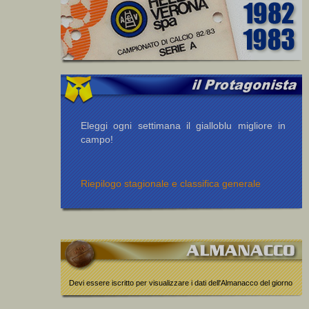
Eleggi ogni settimana il gialloblu migliore in
campo!
Riepilogo stagionale e classifica generale
Devi essere iscritto per visualizzare i dati dell'Almanacco del giorno