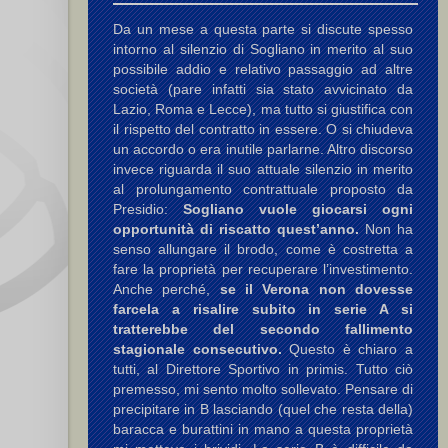
Da un mese a questa parte si discute spesso
intorno al silenzio di Sogliano in merito al suo
possibile addio e relativo passaggio ad altre
società (pare infatti sia stato avvicinato da
Lazio, Roma e Lecce), ma tutto si giustifica con
il rispetto del contratto in essere. O si chiudeva
un accordo o era inutile parlarne. Altro discorso
invece riguarda il suo attuale silenzio in merito
al prolungamento contrattuale proposto da
Presidio:
Sogliano vuole giocarsi ogni
opportunità di riscatto quest’anno.
Non ha
senso allungare il brodo, come è costretta a
fare la proprietà per recuperare l’investimento.
Anche perché,
se il Verona non dovesse
farcela a risalire subito in serie A si
tratterebbe del secondo fallimento
stagionale consecutivo.
Questo è chiaro a
tutti, al Direttore Sportivo in primis. Tutto ciò
premesso, mi sento molto sollevato. Pensare di
precipitare in B lasciando (quel che resta della)
baracca e burattini in mano a questa proprietà