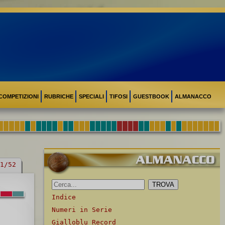
COMPETIZIONI
RUBRICHE
SPECIALI
TIFOSI
GUESTBOOK
ALMANACCO
1/52
Indice
Numeri in Serie
Gialloblu Record