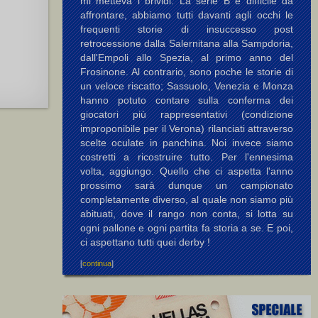
mi metteva i brividi. La serie B è difficile da
affrontare, abbiamo tutti davanti agli occhi le
frequenti storie di insuccesso post
retrocessione dalla Salernitana alla Sampdoria,
dall'Empoli allo Spezia, al primo anno del
Frosinone. Al contrario, sono poche le storie di
un veloce riscatto; Sassuolo, Venezia e Monza
hanno potuto contare sulla conferma dei
giocatori più rappresentativi (condizione
improponibile per il Verona) rilanciati attraverso
scelte oculate in panchina. Noi invece siamo
costretti a ricostruire tutto. Per l'ennesima
volta, aggiungo. Quello che ci aspetta l'anno
prossimo sarà dunque un campionato
completamente diverso, al quale non siamo più
abituati, dove il rango non conta, si lotta su
ogni pallone e ogni partita fa storia a se. E poi,
ci aspettano tutti quei derby !
[
continua
]