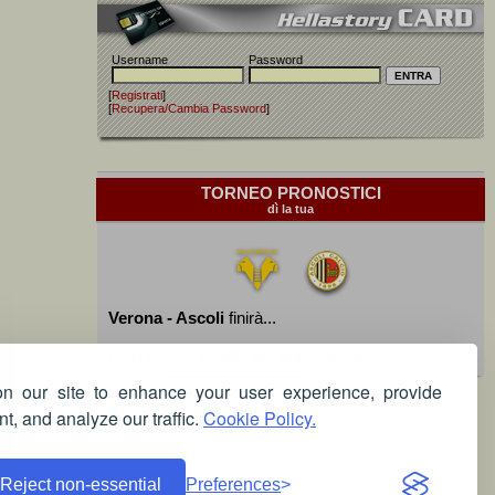
Username
Password
[
Registrati
]
[
Recupera/Cambia Password
]
TORNEO PRONOSTICI
dì la tua
Verona - Ascoli
finirà...
Devi essere iscritto per poter giocare!
 our site to enhance your user experience, provide
t, and analyze our traffic.
Cookie Policy.
Reject non-essential
Preferences