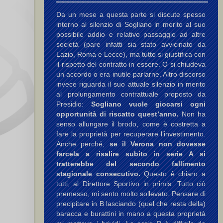
Da un mese a questa parte si discute spesso
intorno al silenzio di Sogliano in merito al suo
possibile addio e relativo passaggio ad altre
società (pare infatti sia stato avvicinato da
Lazio, Roma e Lecce), ma tutto si giustifica con
il rispetto del contratto in essere. O si chiudeva
un accordo o era inutile parlarne. Altro discorso
invece riguarda il suo attuale silenzio in merito
al prolungamento contrattuale proposto da
Presidio:
Sogliano vuole giocarsi ogni
opportunità di riscatto quest’anno.
Non ha
senso allungare il brodo, come è costretta a
fare la proprietà per recuperare l’investimento.
Anche perché,
se il Verona non dovesse
farcela a risalire subito in serie A si
tratterebbe del secondo fallimento
stagionale consecutivo.
Questo è chiaro a
tutti, al Direttore Sportivo in primis. Tutto ciò
premesso, mi sento molto sollevato. Pensare di
precipitare in B lasciando (quel che resta della)
baracca e burattini in mano a questa proprietà