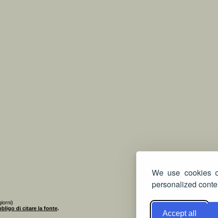
We use cookies on
personalized conten
iorni)
bligo di citare la fonte
.
Accept all