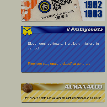
Eleggi ogni settimana il gialloblu migliore in
campo!
Riepilogo stagionale e classifica generale
Devi essere iscritto per visualizzare i dati dell'Almanacco del giorno