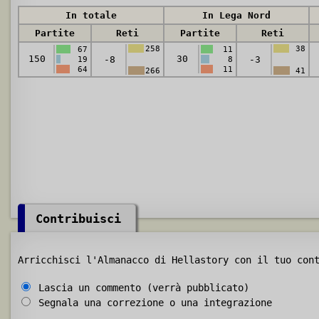
In totale
In Lega Nord
Partite
Reti
Partite
Reti
258
38
67
11
150
30
-8
-3
19
8
64
11
266
41
Contribuisci
Arricchisci l'Almanacco di Hellastory con il tuo con
Lascia un commento (verrà pubblicato)
Segnala una correzione o una integrazione