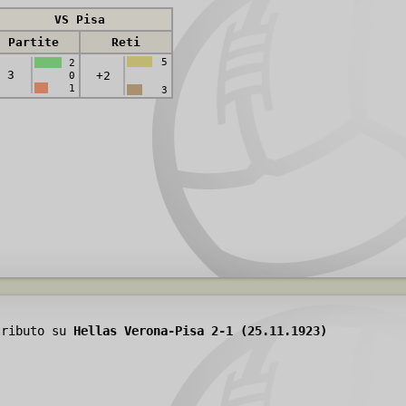
VS Pisa
Partite
Reti
5
2
3
+2
0
1
3
tributo su
Hellas Verona-Pisa 2-1 (25.11.1923)