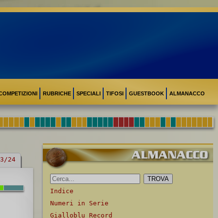
COMPETIZIONI
RUBRICHE
SPECIALI
TIFOSI
GUESTBOOK
ALMANACCO
3/24
Indice
Numeri in Serie
Gialloblu Record