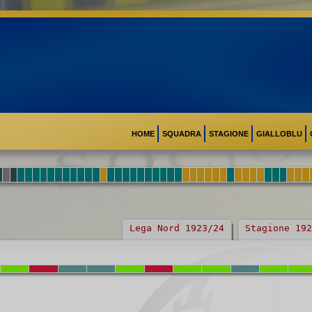
HOME
SQUADRA
STAGIONE
GIALLOBLU
Lega Nord 1923/24
Stagione 192