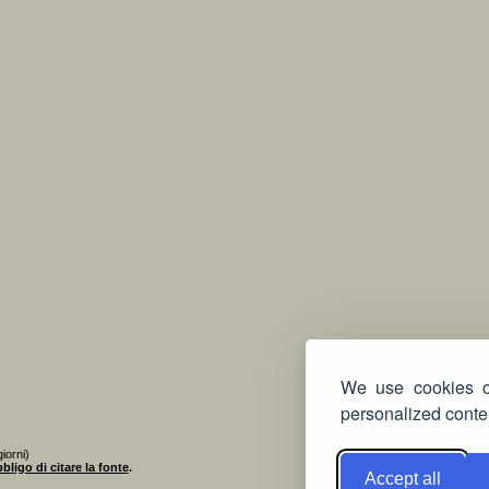
We use cookies on
personalized conten
iorni)
bligo di citare la fonte
.
Accept all