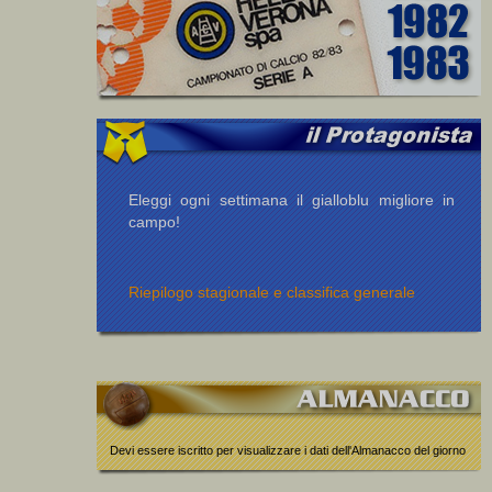
Eleggi ogni settimana il gialloblu migliore in
campo!
Riepilogo stagionale e classifica generale
Devi essere iscritto per visualizzare i dati dell'Almanacco del giorno