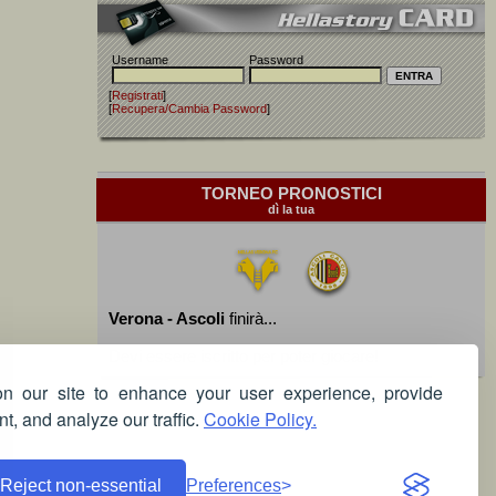
Username
Password
[
Registrati
]
[
Recupera/Cambia Password
]
TORNEO PRONOSTICI
dì la tua
Verona - Ascoli
finirà...
Devi essere iscritto per poter giocare!
 our site to enhance your user experience, provide
t, and analyze our traffic.
Cookie Policy.
Reject non-essential
Preferences