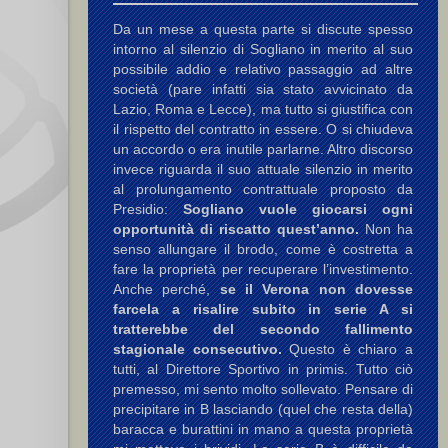
Da un mese a questa parte si discute spesso
intorno al silenzio di Sogliano in merito al suo
possibile addio e relativo passaggio ad altre
società (pare infatti sia stato avvicinato da
Lazio, Roma e Lecce), ma tutto si giustifica con
il rispetto del contratto in essere. O si chiudeva
un accordo o era inutile parlarne. Altro discorso
invece riguarda il suo attuale silenzio in merito
al prolungamento contrattuale proposto da
Presidio:
Sogliano vuole giocarsi ogni
opportunità di riscatto quest’anno.
Non ha
senso allungare il brodo, come è costretta a
fare la proprietà per recuperare l’investimento.
Anche perché,
se il Verona non dovesse
farcela a risalire subito in serie A si
tratterebbe del secondo fallimento
stagionale consecutivo.
Questo è chiaro a
tutti, al Direttore Sportivo in primis. Tutto ciò
premesso, mi sento molto sollevato. Pensare di
precipitare in B lasciando (quel che resta della)
baracca e burattini in mano a questa proprietà