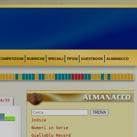
COMPETIZIONI
RUBRICHE
SPECIALI
TIFOSI
GUESTBOOK
ALMANACCO
4/35
Indice
Numeri in Serie
Gialloblu Record