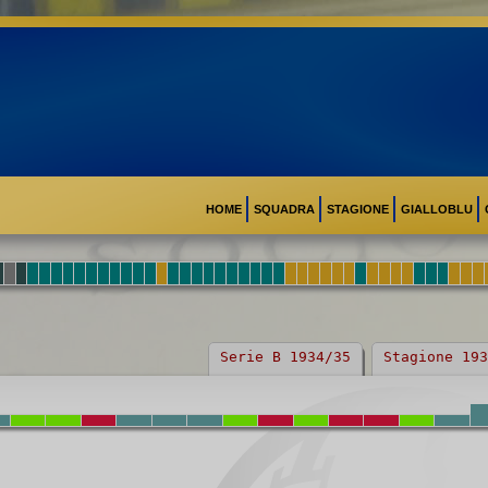
HOME
SQUADRA
STAGIONE
GIALLOBLU
Serie B 1934/35
Stagione 193