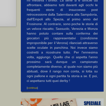
mi metteva i brividi. La serie B è difficile da
affrontare, abbiamo tutti davanti agli occhi le
frequenti storie di insuccesso post
retrocessione dalla Salernitana alla Sampdoria,
dall'Empoli allo Spezia, al primo anno del
Frosinone. Al contrario, sono poche le storie di
un veloce riscatto; Sassuolo, Venezia e Monza
hanno potuto contare sulla conferma dei
giocatori più rappresentativi (condizione
improponibile per il Verona) rilanciati attraverso
scelte oculate in panchina. Noi invece siamo
costretti a ricostruire tutto. Per l'ennesima
volta, aggiungo. Quello che ci aspetta l'anno
prossimo sarà dunque un campionato
completamente diverso, al quale non siamo più
abituati, dove il rango non conta, si lotta su
ogni pallone e ogni partita fa storia a se. E poi,
ci aspettano tutti quei derby !
[
continua
]