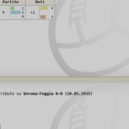
Partite
Reti
4
1
4
+1
3
0
3
tributo su
Verona-Foggia 0-0 (26.05.1935)