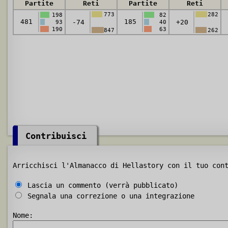
Partite
Reti
Partite
Reti
773
282
198
82
481
185
-74
+20
93
40
190
63
847
262
Contribuisci
Arricchisci l'Almanacco di Hellastory con il tuo con
Lascia un commento (verrà pubblicato)
Segnala una correzione o una integrazione
Nome: