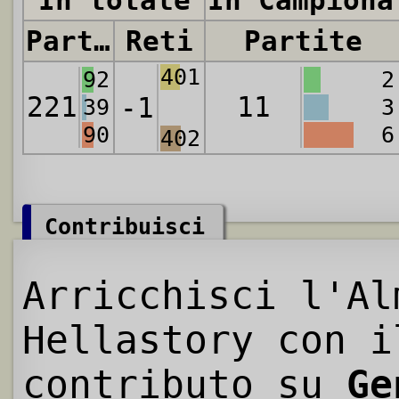
In totale
In Campiona
Partite
Reti
Partite
401
92
2
221
11
-1
39
3
90
6
402
Contribuisci
Arricchisci l'Al
Hellastory con i
contributo su
Ge