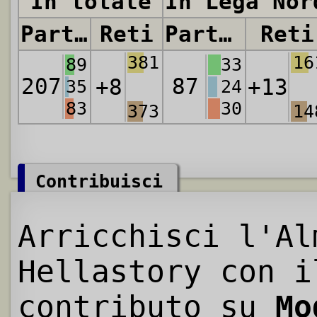
In totale
In Lega Nor
Partite
Reti
Partite
Reti
381
16
89
33
207
87
+8
+13
35
24
83
30
373
14
Contribuisci
Arricchisci l'Al
Hellastory con i
contributo su
Mo