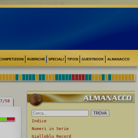
COMPETIZIONI
RUBRICHE
SPECIALI
TIFOSI
GUESTBOOK
ALMANACCO
7/58
Indice
Numeri in Serie
Gialloblu Record