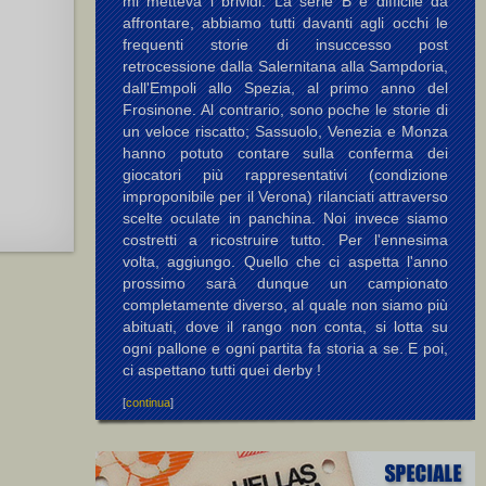
mi metteva i brividi. La serie B è difficile da
affrontare, abbiamo tutti davanti agli occhi le
frequenti storie di insuccesso post
retrocessione dalla Salernitana alla Sampdoria,
dall'Empoli allo Spezia, al primo anno del
Frosinone. Al contrario, sono poche le storie di
un veloce riscatto; Sassuolo, Venezia e Monza
hanno potuto contare sulla conferma dei
giocatori più rappresentativi (condizione
improponibile per il Verona) rilanciati attraverso
scelte oculate in panchina. Noi invece siamo
costretti a ricostruire tutto. Per l'ennesima
volta, aggiungo. Quello che ci aspetta l'anno
prossimo sarà dunque un campionato
completamente diverso, al quale non siamo più
abituati, dove il rango non conta, si lotta su
ogni pallone e ogni partita fa storia a se. E poi,
ci aspettano tutti quei derby !
[
continua
]