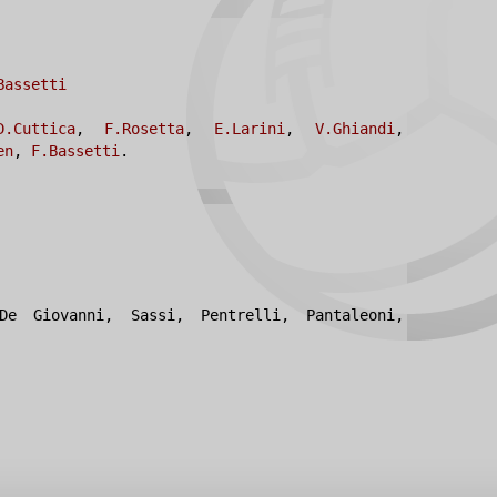
Bassetti
D.Cuttica
,
F.Rosetta
,
E.Larini
,
V.Ghiandi
,
en
,
F.Bassetti
.
De Giovanni, Sassi, Pentrelli, Pantaleoni,