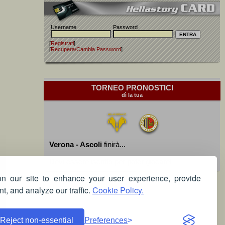
Username
Password
[
Registrati
]
[
Recupera/Cambia Password
]
TORNEO PRONOSTICI
dì la tua
Verona - Ascoli
finirà...
Devi essere iscritto per poter giocare!
 our site to enhance your user experience, provide
t, and analyze our traffic.
Cookie Policy.
Reject non-essential
Preferences