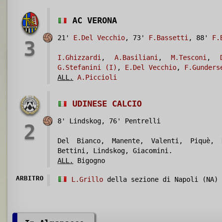
AC VERONA
21'
E.Del Vecchio
, 73'
F.Bassetti
, 88'
F.
3
I.Ghizzardi
,
A.Basiliani
,
M.Tesconi
,
G.Stefanini (I)
,
E.Del Vecchio
,
F.Gunders
ALL.
A.Piccioli
UDINESE CALCIO
8' Lindskog, 76' Pentrelli
2
Del Bianco, Manente, Valenti, Piquè, 
Bettini, Lindskog, Giacomini.
ALL.
Bigogno
ARBITRO
L.Grillo
della sezione di Napoli (NA)