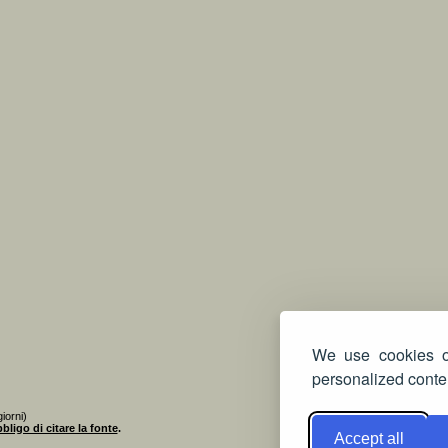
We use cookies on
personalized conten
iorni)
bligo di citare la fonte
.
Accept all