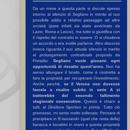
Da un mese a questa parte si discute spesso
intorno al silenzio di Sogliano in merito al suo
possibile addio e relativo passaggio ad altre
società (pare infatti sia stato avvicinato da
Lazio, Roma e Lecce), ma tutto si giustifica con
il rispetto del contratto in essere. O si chiudeva
un accordo o era inutile parlarne. Altro discorso
invece riguarda il suo attuale silenzio in merito
al prolungamento contrattuale proposto da
Presidio:
Sogliano vuole giocarsi ogni
opportunità di riscatto quest’anno.
Non ha
senso allungare il brodo, come è costretta a
fare la proprietà per recuperare l’investimento.
Anche perché,
se il Verona non dovesse
farcela a risalire subito in serie A si
tratterebbe del secondo fallimento
stagionale consecutivo.
Questo è chiaro a
tutti, al Direttore Sportivo in primis. Tutto ciò
premesso, mi sento molto sollevato. Pensare di
precipitare in B lasciando (quel che resta della)
baracca e burattini in mano a questa proprietà