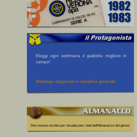
Eleggi ogni settimana il gialloblu migliore in
campo!
Riepilogo stagionale e classifica generale
Devi essere iscritto per visualizzare i dati dell'Almanacco del giorno