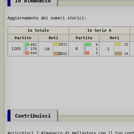
In Almanacco
Aggiornamento dei numeri storici:
In totale
In Serie A
Partite
Reti
Partite
Reti
1812
12
491
4
1205
8
-10
-2
270
1
444
3
1822
14
Contribuisci
Arricchisci l'Almanacco di Hellastory con il tuo con