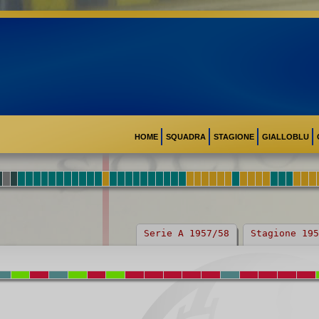
HOME
SQUADRA
STAGIONE
GIALLOBLU
Serie A 1957/58
Stagione 195