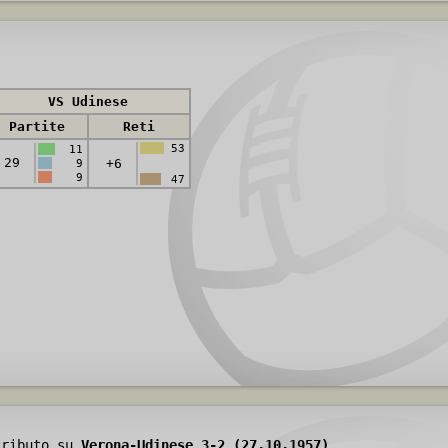
VS Udinese
Partite
Reti
53
11
29
+6
9
9
47
tributo su
Verona-Udinese 3-2 (27.10.1957)