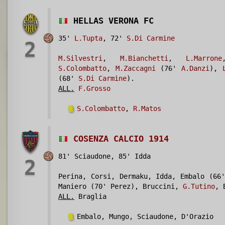
HELLAS VERONA FC
35'
L.Tupta
, 72'
S.Di Carmine
2
M.Silvestri
,
M.Bianchetti
,
L.Marrone
S.Colombatto
,
M.Zaccagni
(76'
A.Danzi
),
(68'
S.Di Carmine
).
ALL.
F.Grosso
S.Colombatto
,
R.Matos
COSENZA CALCIO 1914
81' Sciaudone, 85' Idda
2
Perina, Corsi, Dermaku, Idda, Embalo (66'
Maniero (70' Perez), Bruccini,
G.Tutino
, 
ALL.
Braglia
Embalo, Mungo, Sciaudone, D'Orazio