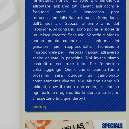
mi metteva i brividi. La serie B è difficile da
affrontare, abbiamo tutti davanti agli occhi le
frequenti storie di insuccesso post
retrocessione dalla Salernitana alla Sampdoria,
dall'Empoli allo Spezia, al primo anno del
Frosinone. Al contrario, sono poche le storie di
un veloce riscatto; Sassuolo, Venezia e Monza
hanno potuto contare sulla conferma dei
giocatori più rappresentativi (condizione
improponibile per il Verona) rilanciati attraverso
scelte oculate in panchina. Noi invece siamo
costretti a ricostruire tutto. Per l'ennesima
volta, aggiungo. Quello che ci aspetta l'anno
prossimo sarà dunque un campionato
completamente diverso, al quale non siamo più
abituati, dove il rango non conta, si lotta su
ogni pallone e ogni partita fa storia a se. E poi,
ci aspettano tutti quei derby !
[
continua
]