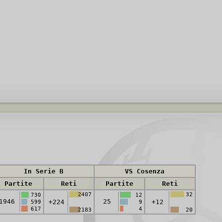
In Serie B
VS Cosenza
Partite
Reti
Partite
Reti
2407
32
730
12
1946
25
+224
+12
599
9
617
4
2183
20