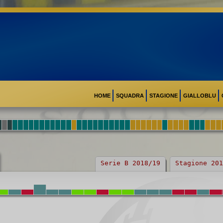
HOME
SQUADRA
STAGIONE
GIALLOBLU
Serie B 2018/19
Stagione 201