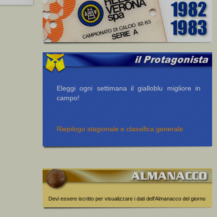
Eleggi ogni settimana il gialloblu migliore in
campo!
Riepilogo stagionale e classifica generale
Devi essere iscritto per visualizzare i dati dell'Almanacco del giorno