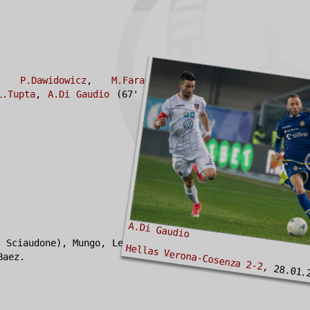
,
P.Dawidowicz
,
M.Faraoni
,
S.Gustafson
,
L.Tupta
,
A.Di Gaudio
(67'
R.Matos
),
G.Pazzini
A.Di Gaudio
 Sciaudone), Mungo, Legittimo (70' D'Orazio),
Hellas Verona-Cosenza 2-2
Baez.
, 28.01.