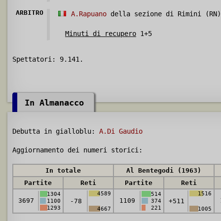
ARBITRO
A.Rapuano
della sezione di Rimini (RN)
Minuti di recupero
1+5
Spettatori: 9.141.
In Almanacco
Debutta in gialloblu:
A.Di Gaudio
Aggiornamento dei numeri storici:
In totale
Al Bentegodi (1963)
Partite
Reti
Partite
Reti
4589
1516
1304
514
3697
1109
-78
+511
1100
374
1293
221
4667
1005