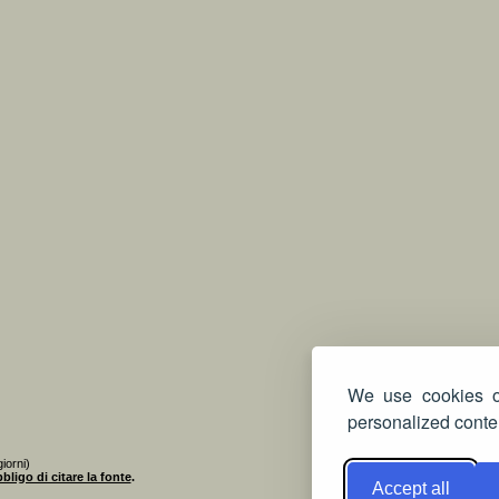
We use cookies on
personalized conten
iorni)
bligo di citare la fonte
.
Accept all