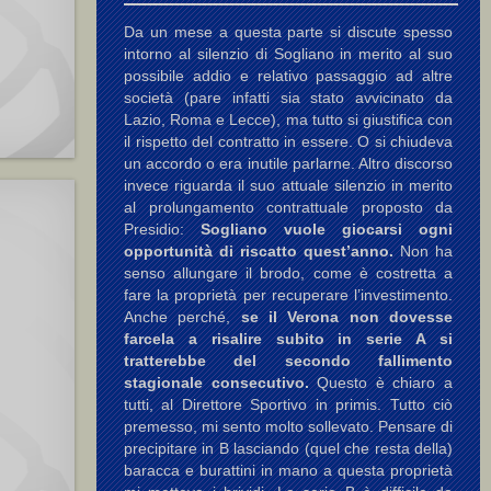
Da un mese a questa parte si discute spesso
intorno al silenzio di Sogliano in merito al suo
possibile addio e relativo passaggio ad altre
società (pare infatti sia stato avvicinato da
Lazio, Roma e Lecce), ma tutto si giustifica con
il rispetto del contratto in essere. O si chiudeva
un accordo o era inutile parlarne. Altro discorso
invece riguarda il suo attuale silenzio in merito
al prolungamento contrattuale proposto da
Presidio:
Sogliano vuole giocarsi ogni
opportunità di riscatto quest’anno.
Non ha
senso allungare il brodo, come è costretta a
fare la proprietà per recuperare l’investimento.
Anche perché,
se il Verona non dovesse
farcela a risalire subito in serie A si
tratterebbe del secondo fallimento
stagionale consecutivo.
Questo è chiaro a
tutti, al Direttore Sportivo in primis. Tutto ciò
premesso, mi sento molto sollevato. Pensare di
precipitare in B lasciando (quel che resta della)
baracca e burattini in mano a questa proprietà