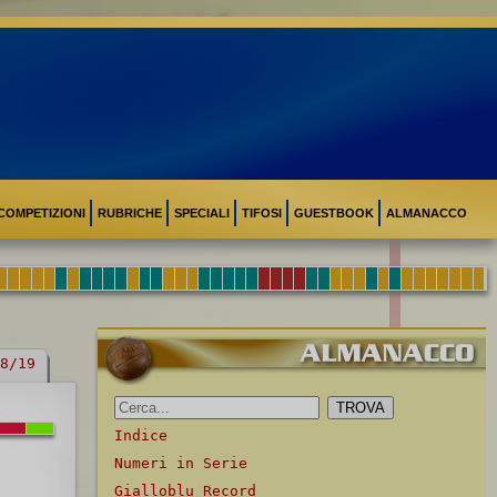
COMPETIZIONI
RUBRICHE
SPECIALI
TIFOSI
GUESTBOOK
ALMANACCO
8/19
Indice
Numeri in Serie
Gialloblu Record