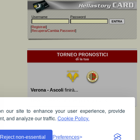
Username
Password
[
Registrati
]
[
Recupera/Cambia Password
]
TORNEO PRONOSTICI
dì la tua
Verona - Ascoli
finirà...
Devi essere iscritto per poter giocare!
 our site to enhance your user experience, provide
t, and analyze our traffic.
Cookie Policy.
Reject non-essential
Preferences