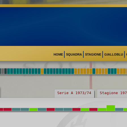
HOME
SQUADRA
STAGIONE
GIALLOBLU
Serie A 1973/74
Stagione 197