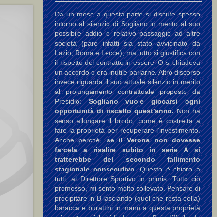
Da un mese a questa parte si discute spesso
intorno al silenzio di Sogliano in merito al suo
possibile addio e relativo passaggio ad altre
società (pare infatti sia stato avvicinato da
Lazio, Roma e Lecce), ma tutto si giustifica con
il rispetto del contratto in essere. O si chiudeva
un accordo o era inutile parlarne. Altro discorso
invece riguarda il suo attuale silenzio in merito
al prolungamento contrattuale proposto da
Presidio:
Sogliano vuole giocarsi ogni
opportunità di riscatto quest’anno.
Non ha
senso allungare il brodo, come è costretta a
fare la proprietà per recuperare l’investimento.
Anche perché,
se il Verona non dovesse
farcela a risalire subito in serie A si
tratterebbe del secondo fallimento
stagionale consecutivo.
Questo è chiaro a
tutti, al Direttore Sportivo in primis. Tutto ciò
premesso, mi sento molto sollevato. Pensare di
precipitare in B lasciando (quel che resta della)
baracca e burattini in mano a questa proprietà