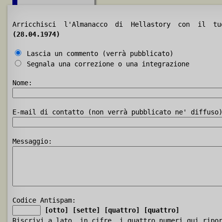
Arricchisci l'Almanacco di Hellastory con il 
(28.04.1974)
Lascia un commento (verrà pubblicato)
Segnala una correzione o una integrazione
Nome:
E-mail di contatto (non verrà pubblicato ne' diffuso
Messaggio:
Codice Antispam:
[otto]
[sette]
[quattro]
[quattro]
Riscrivi a lato, in cifre, i quattro numeri qui ripo