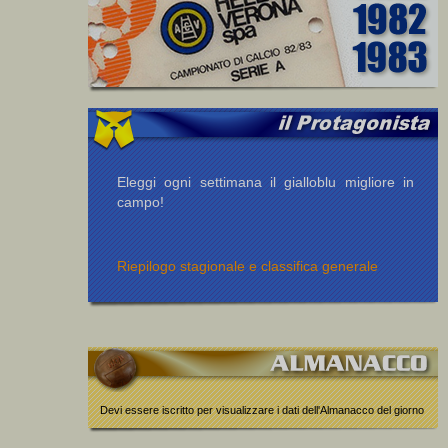
Eleggi ogni settimana il gialloblu migliore in
campo!
Riepilogo stagionale e classifica generale
Devi essere iscritto per visualizzare i dati dell'Almanacco del giorno