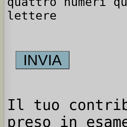
quattro numeri q
lettere
Il tuo contri
preso in esam