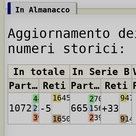
In Almanacco
Aggiornamento de
numeri storici:
In totale
In Serie B
Partite
Reti
Partite
Reti
1645
947
442
270
1072
665
-5
+33
234
156
396
239
1650
914