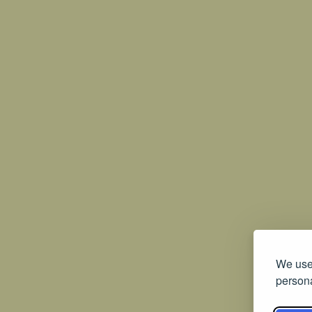
We use 
persona