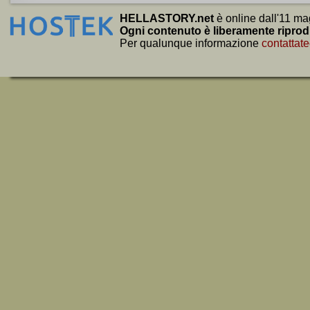
HELLASTORY.net
è online dall'11 ma
Ogni contenuto è liberamente riprod
Per qualunque informazione
contattate