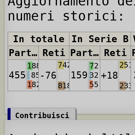
Aggiornamento de
numeri storici:
In totale
In Serie B
Partite
Reti
Partite
Reti
742
251
188
72
455
159
-76
+18
85
32
182
55
818
233
Contribuisci