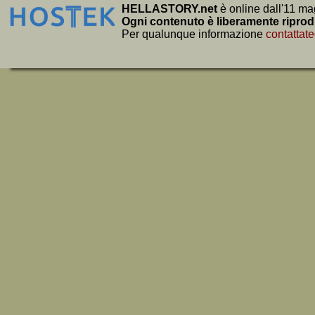
HELLASTORY.net
è online dall'11 ma
Ogni contenuto è liberamente riprod
Per qualunque informazione
contattate