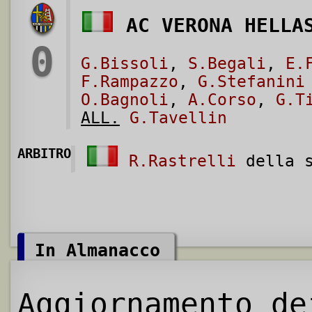
AC VERONA HELLA
0
G.Bissoli
,
S.Begali
,
E.
F.Rampazzo
,
G.Stefanini
O.Bagnoli
,
A.Corso
,
G.T
ALL.
G.Tavellin
ARBITRO
R.Rastrelli
della s
In Almanacco
Aggiornamento de