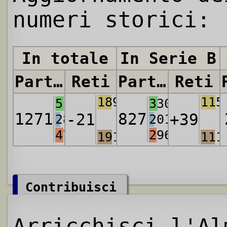
numeri storici:
In totale
In Serie B
Partite
Reti
Partite
Reti
1898
115
512
330
1271
827
-21
+39
285
201
474
296
1919
111
Contribuisci
Arricchisci l'Al