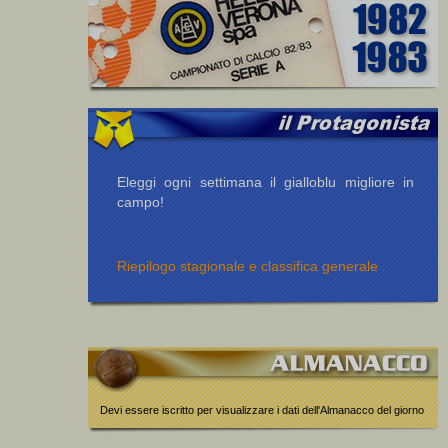
Eleggi ogni settimana il gialloblu migliore in
campo!
Riepilogo stagionale e classifica generale
Devi essere iscritto per visualizzare i dati dell'Almanacco del giorno