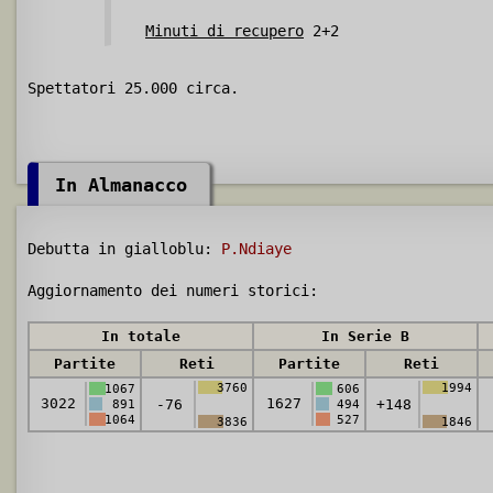
Minuti di recupero
2+2
Spettatori 25.000 circa.
In Almanacco
Debutta in gialloblu:
P.Ndiaye
Aggiornamento dei numeri storici:
In totale
In Serie B
Partite
Reti
Partite
Reti
3760
1994
1067
606
3022
1627
-76
+148
891
494
1064
527
3836
1846