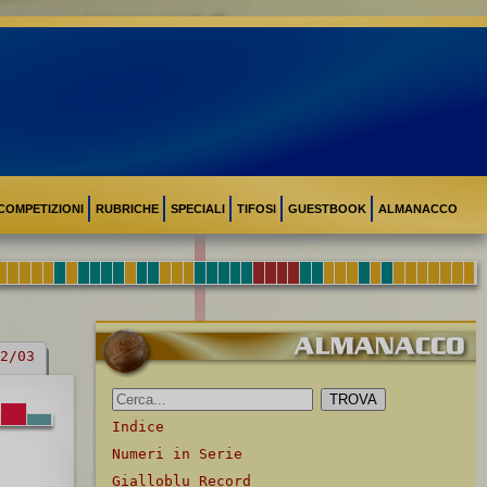
COMPETIZIONI
RUBRICHE
SPECIALI
TIFOSI
GUESTBOOK
ALMANACCO
2/03
Indice
Numeri in Serie
Gialloblu Record