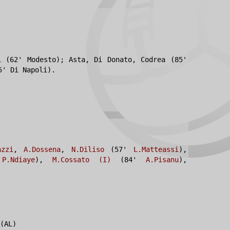
i (62' Modesto); Asta, Di Donato, Codrea (85'
5' Di Napoli).
azzi
,
A.Dossena
,
N.Diliso
(57'
L.Matteassi
),
'
P.Ndiaye
),
M.Cossato (I)
(84'
A.Pisanu
),
(AL)