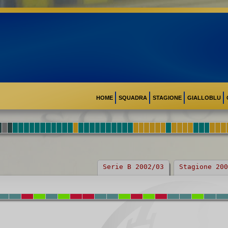
HOME
SQUADRA
STAGIONE
GIALLOBLU
Serie B 2002/03
Stagione 200