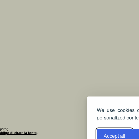
We use cookies on
personalized conten
iorni)
bligo di citare la fonte
.
Accept all