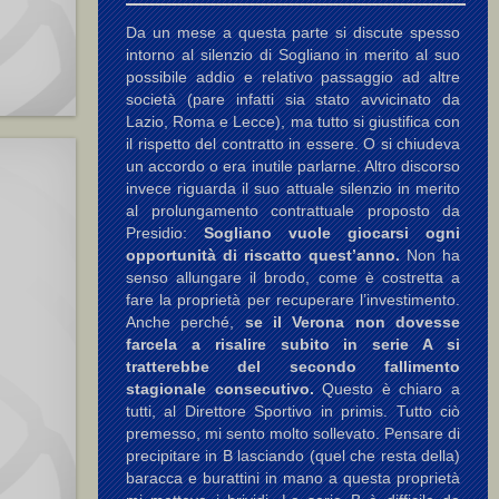
Da un mese a questa parte si discute spesso
intorno al silenzio di Sogliano in merito al suo
possibile addio e relativo passaggio ad altre
società (pare infatti sia stato avvicinato da
Lazio, Roma e Lecce), ma tutto si giustifica con
il rispetto del contratto in essere. O si chiudeva
un accordo o era inutile parlarne. Altro discorso
invece riguarda il suo attuale silenzio in merito
al prolungamento contrattuale proposto da
Presidio:
Sogliano vuole giocarsi ogni
opportunità di riscatto quest’anno.
Non ha
senso allungare il brodo, come è costretta a
fare la proprietà per recuperare l’investimento.
Anche perché,
se il Verona non dovesse
farcela a risalire subito in serie A si
tratterebbe del secondo fallimento
stagionale consecutivo.
Questo è chiaro a
tutti, al Direttore Sportivo in primis. Tutto ciò
premesso, mi sento molto sollevato. Pensare di
precipitare in B lasciando (quel che resta della)
baracca e burattini in mano a questa proprietà