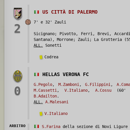
US CITTÀ DI PALERMO
7' e 32' Zauli
2
Sicignano; Pivotto, Ferri, Brevi, Accard
Santana), Morrone; Zauli; La Grotteria (5
ALL.
Sonetti
Codrea
HELLAS VERONA FC
G.Pegolo
,
M.Zamboni
,
G.Filippini
,
A.Com
0
M.Cassetti
,
V.Italiano
,
A.Cossu
(60
B.Adailton
.
ALL.
A.Malesani
V.Italiano
ARBITRO
S.Farina
della sezione di Novi Ligure 