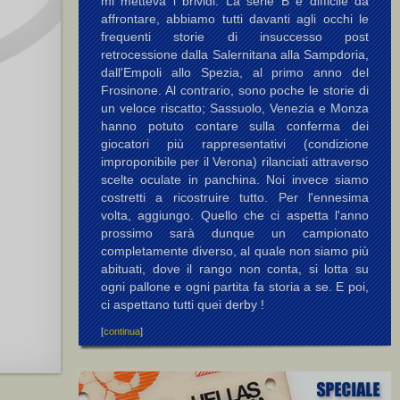
mi metteva i brividi. La serie B è difficile da
affrontare, abbiamo tutti davanti agli occhi le
frequenti storie di insuccesso post
retrocessione dalla Salernitana alla Sampdoria,
dall'Empoli allo Spezia, al primo anno del
Frosinone. Al contrario, sono poche le storie di
un veloce riscatto; Sassuolo, Venezia e Monza
hanno potuto contare sulla conferma dei
giocatori più rappresentativi (condizione
improponibile per il Verona) rilanciati attraverso
scelte oculate in panchina. Noi invece siamo
costretti a ricostruire tutto. Per l'ennesima
volta, aggiungo. Quello che ci aspetta l'anno
prossimo sarà dunque un campionato
completamente diverso, al quale non siamo più
abituati, dove il rango non conta, si lotta su
ogni pallone e ogni partita fa storia a se. E poi,
ci aspettano tutti quei derby !
[
continua
]