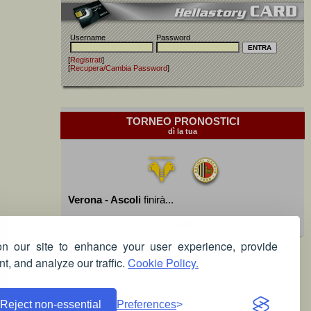
Username
Password
[
Registrati
]
[
Recupera/Cambia Password
]
TORNEO PRONOSTICI
dì la tua
Verona - Ascoli
finirà...
Devi essere iscritto per poter giocare!
 our site to enhance your user experience, provide
t, and analyze our traffic.
Cookie Policy.
Reject non-essential
Preferences