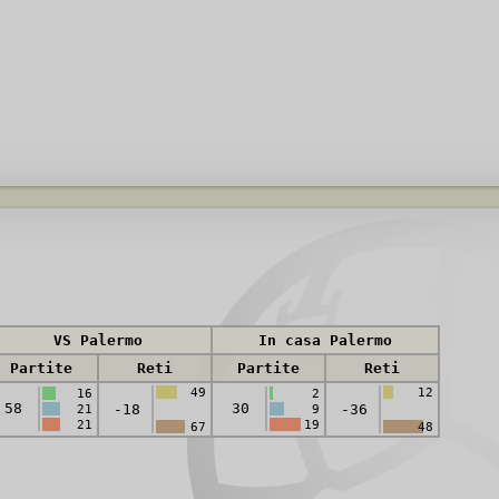
VS Palermo
In casa Palermo
Partite
Reti
Partite
Reti
49
12
16
2
58
30
-18
-36
21
9
21
19
67
48