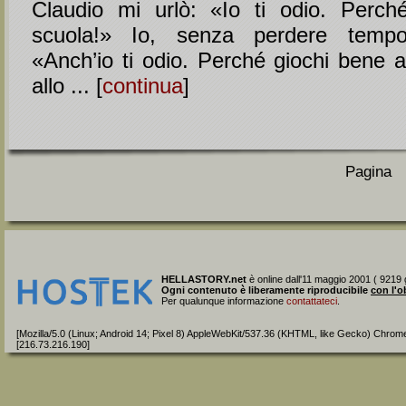
Claudio mi urlò: «Io ti odio. Perch
scuola!» Io, senza perdere tempo,
«Anch’io ti odio. Perché giochi bene a
allo ... [
continua
]
Pagina
HELLASTORY.net
è online dall'11 maggio 2001 ( 9219 g
Ogni contenuto è liberamente riproducibile
con l'o
Per qualunque informazione
contattateci
.
[Mozilla/5.0 (Linux; Android 14; Pixel 8) AppleWebKit/537.36 (KHTML, like Gecko) Chrom
[216.73.216.190]