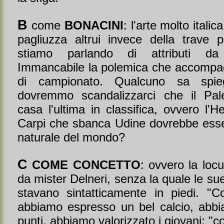
B
come
BONACINI
: l'arte molto italic
pagliuzza altrui invece della trave 
stiamo parlando di attributi da
Immancabile la polemica che accompag
di campionato. Qualcuno sa spie
dovremmo scandalizzarci che il Pal
casa l'ultima in classifica, ovvero l'He
Carpi che sbanca Udine dovrebbe esse
naturale del mondo?
C
COME CONCETTO
: ovvero la locu
da mister Delneri, senza la quale le sue
stavano sintatticamente in piedi. "
abbiamo espresso un bel calcio, abbia
punti, abbiamo valorizzato i giovani; "c