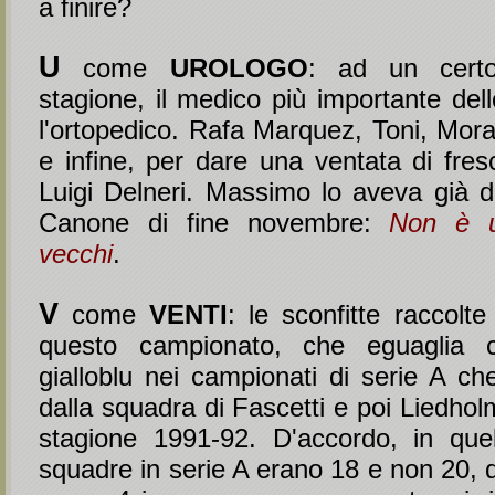
a finire?
U
come
UROLOGO
: ad un certo
stagione, il medico più importante dell
l'ortopedico. Rafa Marquez, Toni, Mor
e infine, per dare una ventata di fres
Luigi Delneri. Massimo lo aveva già d
Canone di fine novembre:
Non è 
vecchi
.
V
come
VENTI
: le sconfitte raccolt
questo campionato, che eguaglia c
gialloblu nei campionati di serie A ch
dalla squadra di Fascetti e poi Liedhol
stagione 1991-92. D'accordo, in quel
squadre in serie A erano 18 e non 20, qu