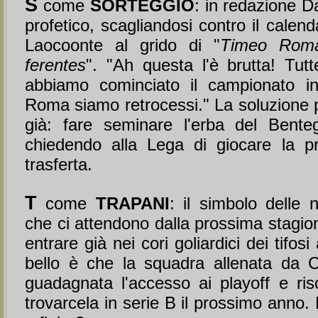
S
come
SORTEGGIO
: in redazione D
profetico, scagliandosi contro il calen
Laocoonte al grido di "
Timeo Rom
ferentes
". "Ah questa l'è brutta! Tutt
abbiamo cominciato il campionato i
Roma siamo retrocessi." La soluzione pe
già: fare seminare l'erba del Benteg
chiedendo alla Lega di giocare la pr
trasferta.
T
come
TRAPANI
: il simbolo delle 
che ci attendono dalla prossima stagio
entrare già nei cori goliardici dei tifos
bello è che la squadra allenata da 
guadagnata l'accesso ai playoff e ri
trovarcela in serie B il prossimo anno