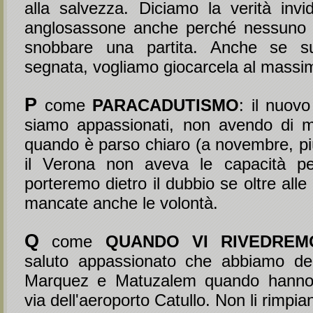
alla salvezza. Diciamo la verità invid
anglosassone anche perché nessuno s
snobbare una partita. Anche se su
segnata, vogliamo giocarcela al massim
P
come
PARACADUTISMO
: il nuovo
siamo appassionati, non avendo di m
quando è parso chiaro (a novembre, p
il Verona non aveva le capacità per
porteremo dietro il dubbio se oltre alle
mancate anche le volontà.
Q
come
QUANDO VI RIVEDREM
saluto appassionato che abbiamo de
Marquez e Matuzalem quando hanno
via dell'aeroporto Catullo. Non li rimpi