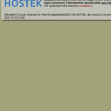
Ogni contenuto è liberamente riproducibile
con l'o
Per qualunque informazione
contattateci
.
[Mozilla/5.0 (Linux; Android 14; Pixel 8) AppleWebKit/537.36 (KHTML, like Gecko) Chrom
[216.73.217.129]