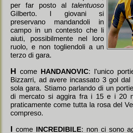
per far posto al
talentuoso
Gilberto. I giovani si
preservano mandandoli in
campo in un contesto che li
aiuti, possibilmente nel loro
ruolo, e non togliendoli a un
terzo di gara.
H
come
HANDANOVIC
: l'unico port
Bizzarri, ad avere incassato 3 gol dal
sola gara. Stiamo parlando di un portier
di mercato si aggira fra i 15 e i 20 m
praticamente come tutta la rosa del V
compreso.
I
come
INCREDIBILE
: non ci sono agg