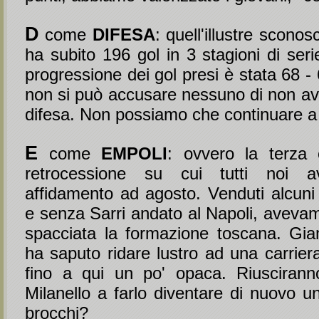
D
come
DIFESA
: quell'illustre sconos
ha subito 196 gol in 3 stagioni di ser
progressione dei gol presi è stata 68 - 
non si può accusare nessuno di non ave
difesa. Non possiamo che continuare a 
E
come
EMPOLI
: ovvero la terza 
retrocessione su cui tutti noi a
affidamento ad agosto. Venduti alcuni 
e senza Sarri andato al Napoli, avevam
spacciata la formazione toscana. Gi
ha saputo ridare lustro ad una carrier
fino a qui un po' opaca. Riuscirann
Milanello a farlo diventare di nuovo u
brocchi?