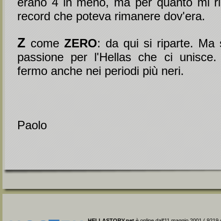
erano 4 in meno, ma per quanto mi r
record che poteva rimanere dov'era.
Z
come
ZERO
: da qui si riparte. Ma
passione per l'Hellas che ci unisce.
fermo anche nei periodi più neri.
Paolo
HELLASTORY.net
è online dall'11 maggio 2001 ( 9219 g