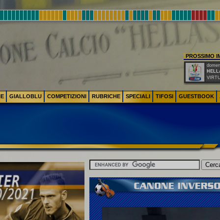
PROSSIMO 
domeni
HELL
VIRT
NE
GIALLOBLU
COMPETIZIONI
RUBRICHE
SPECIALI
TIFOSI
GUESTBOOK