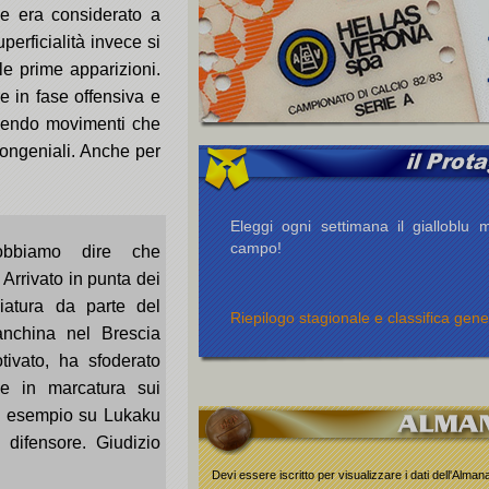
ze era considerato a
erficialità invece si
le prime apparizioni.
e in fase offensiva e
facendo movimenti che
congeniali. Anche per
Eleggi ogni settimana il gialloblu m
campo!
obbiamo dire che
Arrivato in punta dei
iatura da parte del
Riepilogo stagionale e classifica gene
nchina nel Brescia
tivato, ha sfoderato
he in marcatura sui
ad esempio su Lukaku
 difensore. Giudizio
Devi essere iscritto per visualizzare i dati dell'Alma