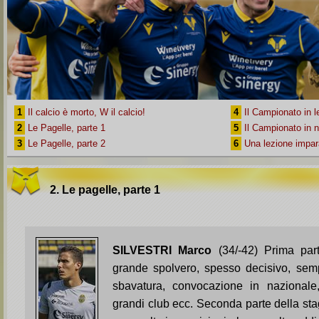
1
Il calcio è morto, W il calcio!
4
Il Campionato in l
2
Le Pagelle, parte 1
5
Il Campionato in 
3
Le Pagelle, parte 2
6
Una lezione impar
2. Le pagelle, parte 1
SILVESTRI Marco
(34/-42) Prima part
grande spolvero, spesso decisivo, sem
sbavatura, convocazione in nazionale,
grandi club ecc. Seconda parte della sta