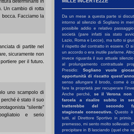
MILLE INCERTEZZE
ittura determinanti in
. Un cambio di rotta
n bocca. Facciamo la
Da un mese a questa parte si discu
intorno al silenzio di Sogliano in mer
possibile addio e relativo passaggio
società (pare infatti sia stato avvi
Lazio, Roma e Lecce), ma tutto si gius
il rispetto del contratto in essere. O s
ciata di partite nel
un accordo o era inutile parlarne. Altr
icare, sicuramente non
invece riguarda il suo attuale silenzio
ortiere per il futuro.
al prolungamento contrattuale pr
Presidio:
Sogliano vuole gioca
opportunità di riscatto quest’anno
senso allungare il brodo, come è co
fare la proprietà per recuperare l’inv
solo uno scampolo di
Anche perché,
se il Verona non
perché è stato il suo
farcela a risalire subito in se
tratterebbe del secondo fal
rotagonista “silente”
stagionale consecutivo.
Questo è
ogliatoio e serio
tutti, al Direttore Sportivo in primis.
premesso, mi sento molto sollevato. 
precipitare in B lasciando (quel che re