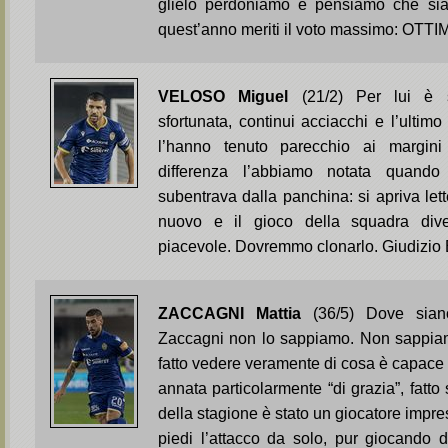
glielo perdoniamo e pensiamo che si
quest’anno meriti il voto massimo: OTT
VELOSO Miguel
(21/2) Per lui è 
sfortunata, continui acciacchi e l’ultimo
l’hanno tenuto parecchio ai margini
differenza l’abbiamo notata quand
subentrava dalla panchina: si apriva le
nuovo e il gioco della squadra dive
piacevole. Dovremmo clonarlo. Giudiz
ZACCAGNI Mattia
(36/5) Dove siano
Zaccagni non lo sappiamo. Non sappia
fatto vedere veramente di cosa è capace 
annata particolarmente “di grazia”, fatto 
della stagione è stato un giocatore impre
piedi l’attacco da solo, pur giocando def