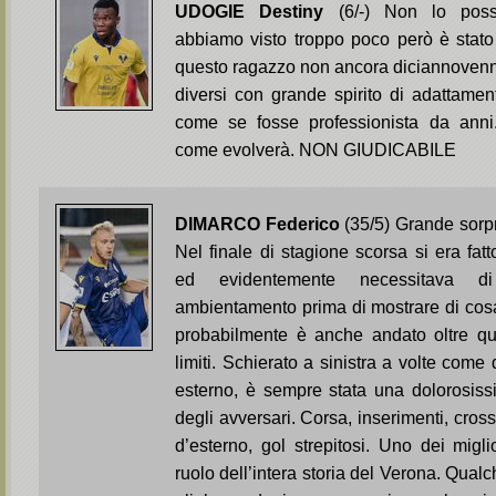
UDOGIE Destiny
(6/-) Non lo poss
abbiamo visto troppo poco però è stato
questo ragazzo non ancora diciannovenne
diversi con grande spirito di adattamen
come se fosse professionista da ann
come evolverà. NON GIUDICABILE
DIMARCO Federico
(35/5) Grande sorp
Nel finale di stagione scorsa si era fa
ed evidentemente necessitava 
ambientamento prima di mostrare di cosa
probabilmente è anche andato oltre qu
limiti. Schierato a sinistra a volte come
esterno, è sempre stata una dolorosiss
degli avversari. Corsa, inserimenti, cros
d’esterno, gol strepitosi. Uno dei miglio
ruolo dell’intera storia del Verona. Qualc