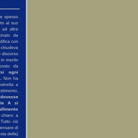
te spesso
ito al suo
 ad altre
cinato da
tifica con
i chiudeva
o discorso
 in merito
oposto da
rsi ogni
.
Non ha
stretta a
estimento.
 dovesse
rie A si
limento
 chiaro a
 Tutto ciò
Pensare di
sta della)