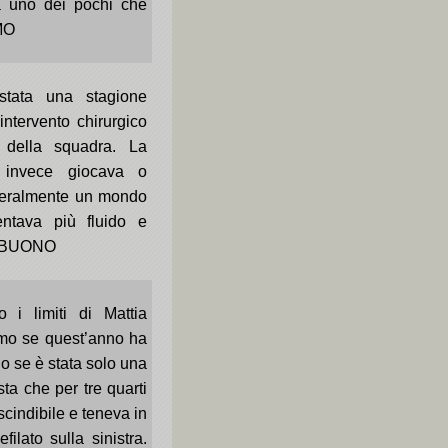
a uno dei pochi che
IMO
stata una stagione
 intervento chirurgico
 della squadra. La
o invece giocava o
tteralmente un mondo
ntava più fluido e
io BUONO
 i limiti di Mattia
mo se quest’anno ha
o se è stata solo una
sta che per tre quarti
scindibile e teneva in
ilato sulla sinistra.