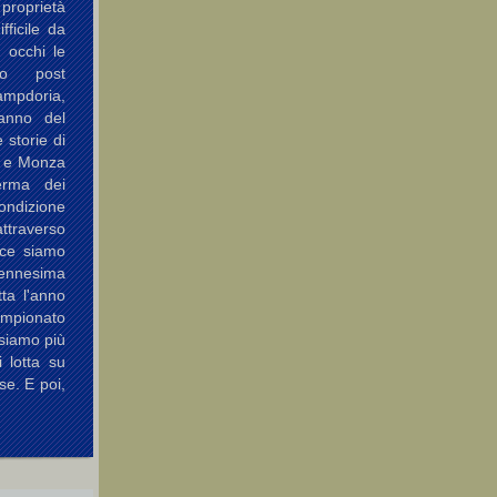
 proprietà
fficile da
i occhi le
so post
Sampdoria,
 anno del
 storie di
a e Monza
erma dei
ondizione
attraverso
ece siamo
'ennesima
ta l'anno
pionato
siamo più
i lotta su
se. E poi,