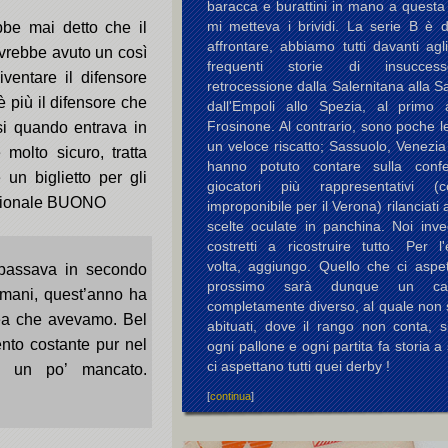
baracca e burattini in mano a questa
mi metteva i brividi. La serie B è di
ebbe mai detto che il
affrontare, abbiamo tutti davanti agl
avrebbe avuto un così
frequenti storie di insucces
ventare il difensore
retrocessione dalla Salernitana alla 
 più il difensore che
dall'Empoli allo Spezia, al primo
Frosinone. Al contrario, sono poche le
osi quando entrava in
un veloce riscatto; Sassuolo, Venezi
 molto sicuro, tratta
hanno potuto contare sulla conf
un biglietto per gli
giocatori più rappresentativi (c
agionale BUONO
improponibile per il Verona) rilanciati 
scelte oculate in panchina. Noi inv
costretti a ricostruire tutto. Per l
volta, aggiungo. Quello che ci aspet
 passava in secondo
prossimo sarà dunque un cam
mani, quest’anno ha
completamente diverso, al quale non 
idea che avevamo. Bel
abituati, dove il rango non conta, s
ento costante pur nel
ogni pallone e ogni partita fa storia a 
ci aspettano tutti quei derby !
 è un po’ mancato.
[
continua
]