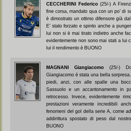
CECCHERINI Federico
(25/-) A Firen
fine corsa, mandato qua con un po’ di sup
è dimostrato un ottimo difensore già dal
E’ stato forzato e spinto anche a punger
lui non si è mai tirato indietro anche 
evidentemente non sono mai stati a lui 
lui il rendimento è BUONO
MAGNANI Giangiacomo
(25/-) D
Giangiacomo è stata una bella sorpresa. 
piedi, anzi, con alle spalle una bocc
Sassuolo e un accantonamento in pa
retrocesso. Invece, evidentemente rimo
prestazioni veramente incredibili anc
fenomeni del gol della serie A, come 
addirittura spostato di peso dal nostro
BUONO