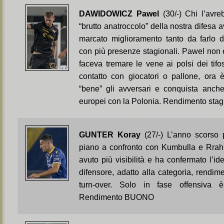
DAWIDOWICZ Pawel
(30/-) Chi l’avr
“brutto anatroccolo” della nostra difesa 
marcato miglioramento tanto da farlo di
con più presenze stagionali. Pawel non è
faceva tremare le vene ai polsi dei tif
contatto con giocatori o pallone, ora è
“bene” gli avversari e conquista anche 
europei con la Polonia. Rendimento st
GUNTER Koray
(27/-) L’anno scorso
piano a confronto con Kumbulla e Rrah
avuto più visibilità e ha confermato l’
difensore, adatto alla categoria, rendim
turn-over. Solo in fase offensiva
Rendimento BUONO