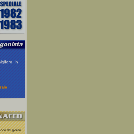
igliore in
rale
nacco del giorno