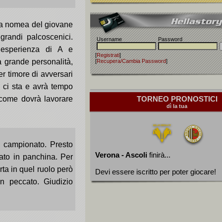
 la nomea del giovane
grandi palcoscenici.
Username
Password
 esperienza di A e
[
Registrati
]
a grande personalità,
[
Recupera/Cambia Password
]
r timore di avversari
a ci sta e avrà tempo
 come dovrà lavorare
TORNEO PRONOSTICI
dì la tua
l campionato. Presto
Verona - Ascoli
finirà...
mato in panchina. Per
ta in quel ruolo però
Devi essere iscritto per poter giocare!
n peccato. Giudizio