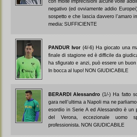
con molte imprecisioni alcune volte addir
negativo (ed ovviamente addio Europei)
sospetto e che lascia davvero l’amaro i
media: SUFFICIENTE
PANDUR Ivor
(4/-6) Ha giocato una man
finale di stagione ed è difficile da giud
ha sfigurato e anzi, può essere un buon p
In bocca al lupo! NON GIUDICABILE
BERARDI Alessandro
(1/-) Ha fatto 
gara nell’ultima a Napoli ma ne parliamo 
esordio in Serie A ed Alessandro è un p
del Verona, eccezionale uomo sp
professionista. NON GIUDICABILE