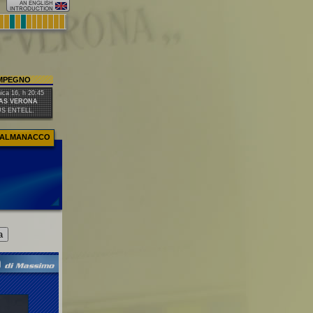
IMPEGNO
ca 16, h 20:45
AS VERONA
US ENTELL.
ALMANACCO