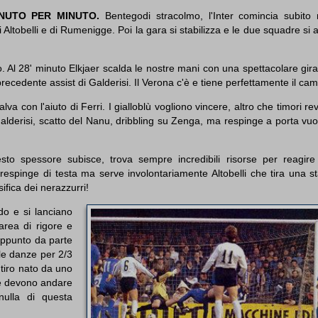
NUTO PER MINUTO.
Bentegodi stracolmo, l'Inter comincia subito r
i Altobelli e di Rumenigge. Poi la gara si stabilizza e le due squadre si 
. Al 28' minuto Elkjaer scalda le nostre mani con una spettacolare gira
precedente assist di Galderisi. Il Verona c'è e tiene perfettamente il ca
va con l'aiuto di Ferri. I gialloblù vogliono vincere, altro che timori rev
alderisi, scatto del Nanu, dribbling su Zenga, ma respinge a porta vu
sto spessore subisce, trova sempre incredibili risorse per reagir
spinge di testa ma serve involontariamente Altobelli che tira una sta
ifica dei nerazzurri!
do e si lanciano
 area di rigore e
sappunto da parte
o le danze per 2/3
 tiro nato da uno
che devono andare
nulla di questa