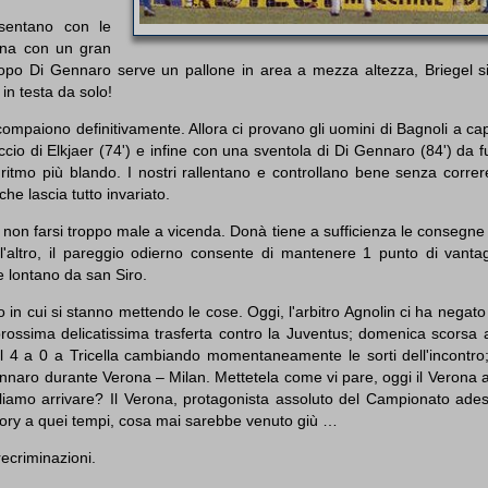
esentano con le
rona con un gran
opo Di Gennaro serve un pallone in area a mezza altezza, Briegel si
in testa da solo!
 scompaiono definitivamente. Allora ci provano gli uomini di Bagnoli a c
ccio di Elkjaer (74') e infine con una sventola di Di Gennaro (84') da f
 ritmo più blando. I nostri rallentano e controllano bene senza correre
che lascia tutto invariato.
 non farsi troppo male a vicenda. Donà tiene a sufficienza le consegne
 l'altro, il pareggio odierno consente di mantenere 1 punto di vantag
te lontano da san Siro.
 in cui si stanno mettendo le cose. Oggi, l'arbitro Agnolin ci ha negato 
 prossima delicatissima trasferta contro la Juventus; domenica scorsa
el 4 a 0 a Tricella cambiando momentaneamente le sorti dell'incontro; 
nnaro durante Verona – Milan. Mettetela come vi pare, oggi il Verona 
ogliamo arrivare? Il Verona, protagonista assoluto del Campionato ade
astory a quei tempi, cosa mai sarebbe venuto giù …
recriminazioni.