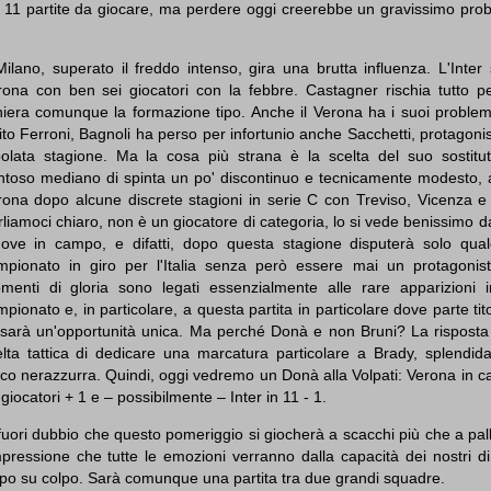
11 partite da giocare, ma perdere oggi creerebbe un gravissimo pro
ilano, superato il freddo intenso, gira una brutta influenza. L'Inter
rona con ben sei giocatori con la febbre. Castagner rischia tutto pe
hiera comunque la formazione tipo. Anche il Verona ha i suoi problemi:
ito Ferroni, Bagnoli ha perso per infortunio anche Sacchetti, protagoni
ibolata stagione. Ma la cosa più strana è la scelta del suo sostitu
intoso mediano di spinta un po' discontinuo e tecnicamente modesto, a
rona dopo alcune discrete stagioni in serie C con Treviso, Vicenza e
liamoci chiaro, non è un giocatore di categoria, lo si vede benissimo 
ove in campo, e difatti, dopo questa stagione disputerà solo qual
mpionato in giro per l'Italia senza però essere mai un protagonist
menti di gloria sono legati essenzialmente alle rare apparizioni 
pionato e, in particolare, a questa partita in particolare dove parte tit
i sarà un'opportunità unica. Ma perché Donà e non Bruni? La risposta 
elta tattica di dedicare una marcatura particolare a Brady, splendida
oco nerazzurra. Quindi, oggi vedremo un Donà alla Volpati: Verona in 
giocatori + 1 e – possibilmente – Inter in 11 - 1.
fuori dubbio che questo pomeriggio si giocherà a scacchi più che a pa
mpressione che tutte le emozioni verranno dalla capacità dei nostri di
lpo su colpo. Sarà comunque una partita tra due grandi squadre.