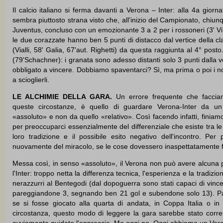
Il calcio italiano si ferma davanti a Verona – Inter: alla 4a gior
sembra piuttosto strana visto che, all'inizio del Campionato, chiu
Juventus, concluso con un emozionante 3 a 2 per i rossoneri (3' Virdis
le due corazzate hanno ben 5 punti di distacco dal vertice della c
(Vialli, 58' Galia, 67'aut. Righetti) da questa raggiunta al 4° posto.
(79'Schachner): i granata sono adesso distanti solo 3 punti dalla v
obbligato a vincere. Dobbiamo spaventarci? Sì, ma prima o poi i n
a scioglierli.
LE ALCHIMIE DELLA GARA.
Un errore frequente che facciamo
queste circostanze, è quello di guardare Verona-Inter da un
«assoluto» e non da quello «relativo». Così facendo infatti, finiam
per preoccuparci essenzialmente del differenziale che esiste tra l
loro tradizione e il possibile esito negativo dell'incontro. Per 
nuovamente del miracolo, se le cose dovessero inaspettatamente f
Messa così, in senso «assoluto», il Verona non può avere alcuna po
l'Inter: troppo netta la differenza tecnica, l'esperienza e la tradizi
nerazzurri al Bentegodi (dal dopoguerra sono stati capaci di vince
pareggiandone 3, segnando ben 21 gol e subendone solo 13). Pa
se si fosse giocato alla quarta di andata, in Coppa Italia o in
circostanza, questo modo di leggere la gara sarebbe stato corre
ovviamente guidato l'approccio. Ma oggi no. Oggi abbiamo un Veron