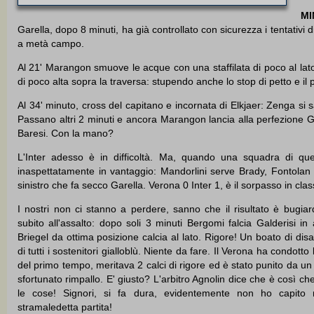
MI
Garella, dopo 8 minuti, ha già controllato con sicurezza i tentativi d
a metà campo.
Al 21' Marangon smuove le acque con una staffilata di poco al lato
di poco alta sopra la traversa: stupendo anche lo stop di petto e il 
Al 34' minuto, cross del capitano e incornata di Elkjaer: Zenga si sal
Passano altri 2 minuti e ancora Marangon lancia alla perfezione G
Baresi. Con la mano?
L'Inter adesso è in difficoltà. Ma, quando una squadra di que
inaspettatamente in vantaggio: Mandorlini serve Brady, Fontolan re
sinistro che fa secco Garella. Verona 0 Inter 1, è il sorpasso in class
I nostri non ci stanno a perdere, sanno che il risultato è bugiar
subito all'assalto: dopo soli 3 minuti Bergomi falcia Galderisi in
Briegel da ottima posizione calcia al lato. Rigore! Un boato di di
di tutti i sostenitori gialloblù. Niente da fare. Il Verona ha condott
del primo tempo, meritava 2 calci di rigore ed è stato punito da un
sfortunato rimpallo. E' giusto? L'arbitro Agnolin dice che è così 
le cose! Signori, si fa dura, evidentemente non ho capito 
stramaledetta partita!