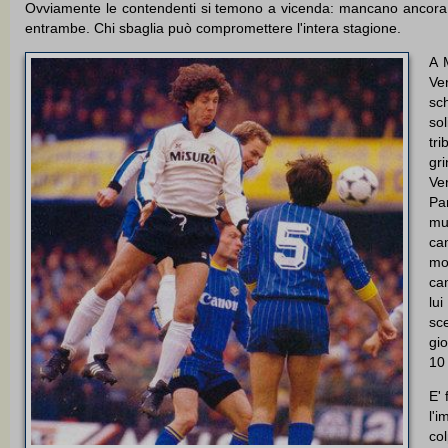
Ovviamente le contendenti si temono a vicenda: mancano ancora 
entrambe. Chi sbaglia può compromettere l'intera stagione.
A M
Ve
sc
sol
tr
gr
Ve
Par
mu
ca
mo
cam
lu
sc
gi
10 
E' 
l'i
co