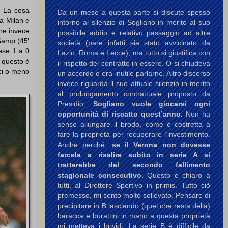
e. La cosa
Da un mese a questa parte si discute spesso
ra Milan e
intorno al silenzio di Sogliano in merito al suo
tre invece
possibile addio e relativo passaggio ad altre
 Samp (45'
società (pare infatti sia stato avvicinato da
nese 1 a 0
Lazio, Roma e Lecce), ma tutto si giustifica con
r questo è
il rispetto del contratto in essere. O si chiudeva
ci o meno
un accordo o era inutile parlarne. Altro discorso
invece riguarda il suo attuale silenzio in merito
al prolungamento contrattuale proposto da
Presidio:
Sogliano vuole giocarsi ogni
opportunità di riscatto quest’anno.
Non ha
senso allungare il brodo, come è costretta a
fare la proprietà per recuperare l’investimento.
Anche perché,
se il Verona non dovesse
farcela a risalire subito in serie A si
tratterebbe del secondo fallimento
stagionale consecutivo.
Questo è chiaro a
tutti, al Direttore Sportivo in primis. Tutto ciò
premesso, mi sento molto sollevato. Pensare di
precipitare in B lasciando (quel che resta della)
baracca e burattini in mano a questa proprietà
mi metteva i brividi. La serie B è difficile da