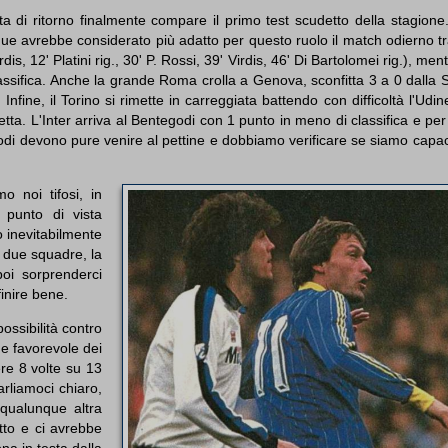
nata di ritorno finalmente compare il primo test scudetto della stagion
nque avrebbe considerato più adatto per questo ruolo il match odierno t
, 12' Platini rig., 30' P. Rossi, 39' Virdis, 46' Di Bartolomei rig.), men
lassifica. Anche la grande Roma crolla a Genova, sconfitta 3 a 0 dalla
 Infine, il Torino si rimette in carreggiata battendo con difficoltà l'Udi
etta. L'Inter arriva al Bentegodi con 1 punto in meno di classifica e pe
odi devono pure venire al pettine e dobbiamo verificare se siamo capa
 noi tifosi, in
 punto di vista
o inevitabilmente
e due squadre, la
poi sorprenderci
inire bene.
ssibilità contro
one favorevole dei
re 8 volte su 13
rliamoci chiaro,
 qualunque altra
tto e ci avrebbe
a in testa dalla