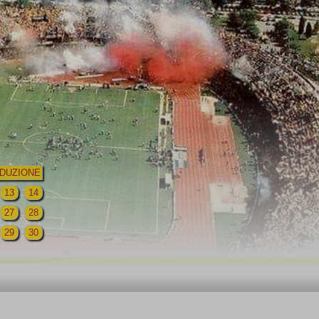
DUZIONE
13
14
27
28
29
30