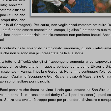
ento; abbiamo i
ostante difficoltà
gnoli) e una che
ropri tifosi che
uella di Castagner). Per carità, non voglio assolutamente sminuire l'a
o, potrò anche essere smentito dal campo, i gialloblù potrebbero subire
i dal loro enorme potenziale, ma sicuramente non partiamo battuti. Anc
tti.
el contesto dello splendido campionato veronese, quindi «relativame
te che non si sono mai più presentate nella sua storia.
a tutte le difficoltà che gli si frappongono aumenta la consapevolez
 capace di resistere a tutto. In questo periodo, gente come Elkjaer e Br
a nazionale – Fanna, Tricella e Galderisi. Potremmo continuare l'elen
ato il Cagliari di Scopigno e Gigi Riva e la Lazio di Maestrelli e China
li sono risultare poi invincibili.
ta. Basti pensare che finora ha vinto 1 sola gara lontano da San Siro,
olte e perso 1, in occasione del derby (2 a 1 per i rossoneri).I punti s
ta. Senza una svolta, è troppo poco per pretendere di vincere e conqui