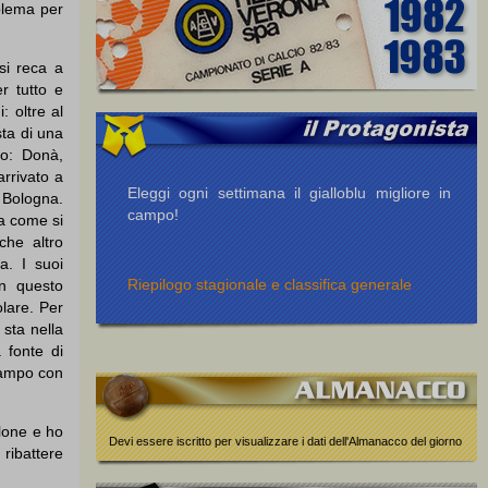
blema per
 si reca a
r tutto e
 oltre al
sta di una
to: Donà,
rrivato a
Eleggi ogni settimana il gialloblu migliore in
 Bologna.
campo!
da come si
che altro
a. I suoi
Riepilogo stagionale e classifica generale
in questo
olare. Per
sta nella
 fonte di
campo con
llone e ho
Devi essere iscritto per visualizzare i dati dell'Almanacco del giorno
 ribattere