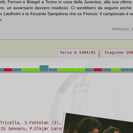
i, Ferroni e Briegel a Torino in casa della Juventus, alla sua ultima
ino, un avversario davvero insidioso. Ci sarebbero da seguire anche l
'ex Liedholm e la frizzante Sampdoria che va Firenze. Il campionato è e
o.
Hellastory, 
Serie A 1984/85
Stagione 198
Tricella
,
S.Fontolan (I)
,
H.Briegel
,
P.Fanna
.Di Gennaro
,
P.Elkjær Larsen
.