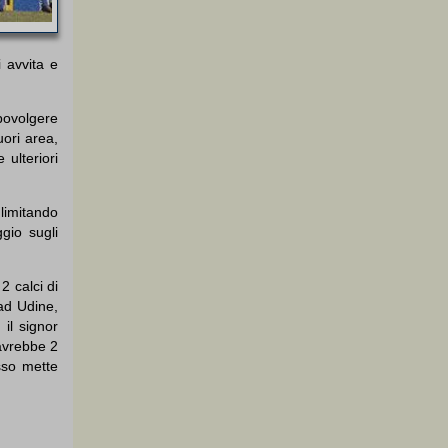
 avvita e
apovolgere
uori area,
 ulteriori
 limitando
gio sugli
2 calci di
 ad Udine,
il signor
avrebbe 2
sso mette