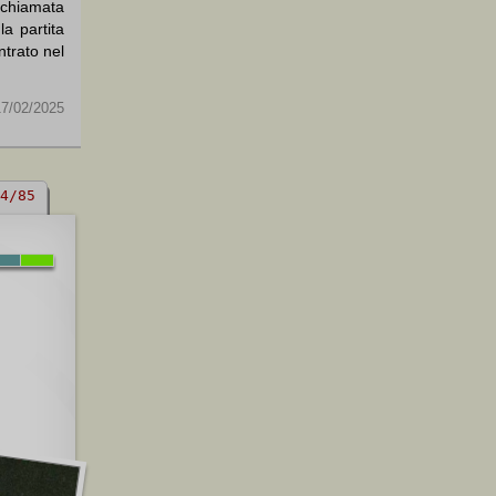
 chiamata
a partita
ntrato nel
17/02/2025
4/85