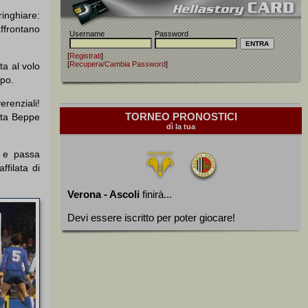
inghiare:
affrontano
Username
Password
[
Registrati
]
[
Recupera/Cambia Password
]
ta al volo
mpo.
erenziali!
TORNEO PRONOSTICI
ota Beppe
dì la tua
e e passa
ffilata di
Verona - Ascoli
finirà...
Devi essere iscritto per poter giocare!