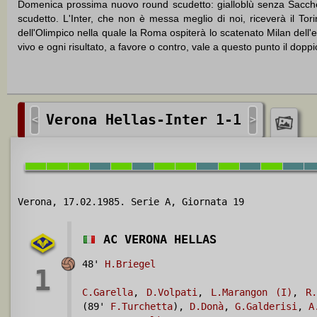
Domenica prossima nuovo round scudetto: gialloblù senza Sacchett
scudetto. L'Inter, che non è messa meglio di noi, riceverà il Tor
dell'Olimpico nella quale la Roma ospiterà lo scatenato Milan dell
vivo e ogni risultato, a favore o contro, vale a questo punto il doppi
Verona Hellas-Inter 1-1
<
>
Verona, 17.02.1985. Serie A, Giornata 19
AC VERONA HELLAS
48'
H.Briegel
1
C.Garella
,
D.Volpati
,
L.Marangon (I)
,
R.
(89'
F.Turchetta
),
D.Donà
,
G.Galderisi
,
A