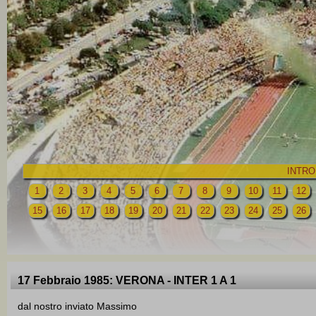
INTRO
1
2
3
4
5
6
7
8
9
10
11
12
15
16
17
18
19
20
21
22
23
24
25
26
17 Febbraio 1985: VERONA - INTER 1 A 1
dal nostro inviato Massimo