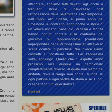
affrontare, abbiamo tutti davanti agli occhi le
frequenti storie di insuccesso post
retrocessione dalla Salernitana alla Sampdoria,
dall'Empoli allo Spezia, al primo anno del
Frosinone. Al contrario, sono poche le storie di
vversario
un veloce riscatto; Sassuolo, Venezia e Monza
 la rabbia
hanno potuto contare sulla conferma dei
he perché,
giocatori più rappresentativi (condizione
improponibile per il Verona) rilanciati attraverso
nte» alle
scelte oculate in panchina. Noi invece siamo
costretti a ricostruire tutto. Per l'ennesima
volta, aggiungo. Quello che ci aspetta l'anno
za di sé,
prossimo sarà dunque un campionato
iegel sono
completamente diverso, al quale non siamo più
co, ma non
abituati, dove il rango non conta, si lotta su
glia nelle
ogni pallone e ogni partita fa storia a se. E poi,
ci aspettano tutti quei derby !
 a Cremona
[
continua
]
ono venuti
stare poi