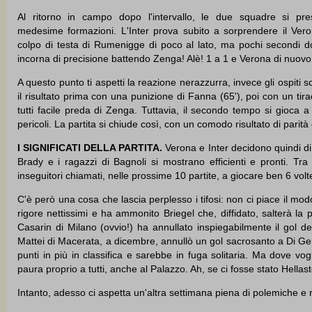
Al ritorno in campo dopo l'intervallo, le due squadre si pr
medesime formazioni. L'Inter prova subito a sorprendere il Ve
colpo di testa di Rumenigge di poco al lato, ma pochi secondi d
incorna di precisione battendo Zenga! Alè! 1 a 1 e Verona di nuovo 
A questo punto ti aspetti la reazione nerazzurra, invece gli ospiti
il risultato prima con una punizione di Fanna (65'), poi con un tira
tutti facile preda di Zenga. Tuttavia, il secondo tempo si gioca a
pericoli. La partita si chiude così, con un comodo risultato di parità 
I SIGNIFICATI DELLA PARTITA.
Verona e Inter decidono quindi di
Brady e i ragazzi di Bagnoli si mostrano efficienti e pronti. Tra
inseguitori chiamati, nelle prossime 10 partite, a giocare ben 6 vol
C'è però una cosa che lascia perplesso i tifosi: non ci piace il modo
rigore nettissimi e ha ammonito Briegel che, diffidato, salterà la
Casarin di Milano (ovvio!) ha annullato inspiegabilmente il gol d
Mattei di Macerata, a dicembre, annullò un gol sacrosanto a Di Ge
punti in più in classifica e sarebbe in fuga solitaria. Ma dove v
paura proprio a tutti, anche al Palazzo. Ah, se ci fosse stato Hell
Intanto, adesso ci aspetta un'altra settimana piena di polemiche e 