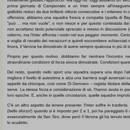
prima giornata di Campionato e un Inter sempre all'inseguim
gialloblù reduci da due brillanti vittorie consecutive e i milanesi in c
offensiva; abbiamo una squadra fresca e compatta (quella di Ba
"può ... ma non vuole", o non riesce e per questo contestata dai p
non accettano tanto potenziale sprecato e messo in discussione (q
odierno, ma l'Inter affronta i nostri nel suo peggior momento. Cert
e voglia di riscatto dei nerazzurri e quindi soccombere schiacciat
finora, il Verona ha dimostrato di avere sempre qualcosa in più di tu
Proprio per questo motivo, dobbiamo far rientrare l'incontro n
straordinarie condizioni di forza sinora dimostrate. Condizioni ques
Del resto, quando nello sport una squadra supera una dopo l'altr
migliora il livello di autostima e alza una barriera sugli avversari
appetiti da chiunque, così come Di Gennaro – regista titolare dell
serve. La stessa forza e considerazione di sé, l'hanno avuta in pass
loro epoche. E, anche in quelle circostanze, quelle squadre improbabi
C'è un altro aspetto da tenere presente: l'Inter soffre in trasfer
(bello sforzo!) quando si è imposto per 2 a 1, poi ha pareggiato 6 v
essenzialmente da San Siro, dove però il Verona gli ha tenuto tes
lo scudetto.