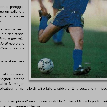
perato pareggio.
tta un pallone a
Niente da fare per
a.
 occasione per i
a è a una svolta.
piano e centrale.
lcio di rigore che
ttetemi, Verona
 è la storia vera
: «Di qui non si
agnoli prende
Fabio Marangon
icatissima: riempilo di falli e fallo arrabbiare. E' la cosa che mi ries
arrivare più nell'area di rigore gialloblù. Anche a Milano la partita fin
ne per raggiungere il Verona.