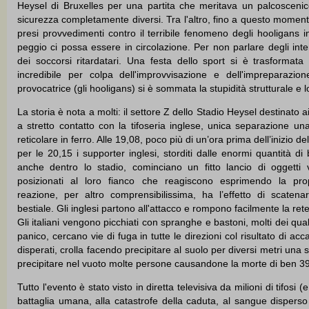
Heysel di Bruxelles per una partita che meritava un palcoscenico
sicurezza completamente diversi. Tra l'altro, fino a questo moment
presi provvedimenti contro il terribile fenomeno degli hooligans i
peggio ci possa essere in circolazione. Per non parlare degli inte
dei soccorsi ritardatari. Una festa dello sport si è trasformata
incredibile per colpa dell'improvvisazione e dell'impreparazione
provocatrice (gli hooligans) si è sommata la stupidità strutturale e l
La storia è nota a molti: il settore Z dello Stadio Heysel destinato ai 
a stretto contatto con la tifoseria inglese, unica separazione un
reticolare in ferro. Alle 19,08, poco più di un’ora prima dell’inizio del
per le 20,15 i supporter inglesi, storditi dalle enormi quantità d
anche dentro lo stadio, cominciano un fitto lancio di oggetti ve
posizionati al loro fianco che reagiscono esprimendo la pro
reazione, per altro comprensibilissima, ha l’effetto di scatena
bestiale. Gli inglesi partono all'attacco e rompono facilmente la ret
Gli italiani vengono picchiati con spranghe e bastoni, molti dei quali
panico, cercano vie di fuga in tutte le direzioni col risultato di acca
disperati, crolla facendo precipitare al suolo per diversi metri una s
precipitare nel vuoto molte persone causandone la morte di ben 39 e
Tutto l'evento è stato visto in diretta televisiva da milioni di tifos
battaglia umana, alla catastrofe della caduta, al sangue disperso