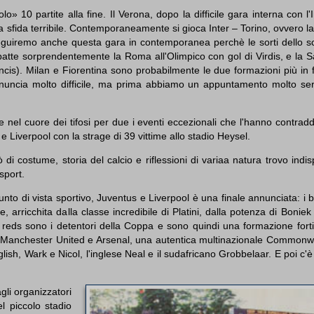
o» 10 partite alla fine. Il Verona, dopo la difficile gara interna con l'
ra sfida terribile. Contemporaneamente si gioca Inter – Torino, ovvero 
3: seguiremo anche questa gara in contemporanea perchè le sorti dello s
 abbatte sorprendentemente la Roma all'Olimpico con gol di Virdis, e la
ncis). Milan e Fiorentina sono probabilmente le due formazioni più in
nuncia molto difficile, ma prima abbiamo un appuntamento molto ser
 nel cuore dei tifosi per due i eventi eccezionali che l'hanno contraddi
 Liverpool con la strage di 39 vittime allo stadio Heysel.
 costume, storia del calcio e riflessioni di variaa natura trovo indis
sport.
to di vista sportivo, Juventus e Liverpool è una finale annunciata: i 
 arricchita dalla classe incredibile di Platini, dalla potenza di Boniek 
i). I reds sono i detentori della Coppa e sono quindi una formazione for
di Manchester United e Arsenal, una autentica multinazionale Commonw
lish, Wark e Nicol, l'inglese Neal e il sudafricano Grobbelaar. E poi c'è
gli organizzatori
el piccolo stadio