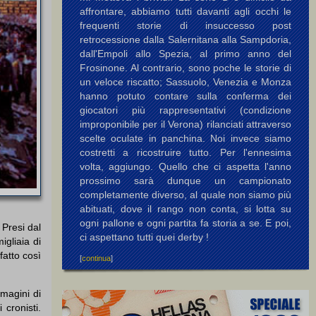
affrontare, abbiamo tutti davanti agli occhi le
frequenti storie di insuccesso post
retrocessione dalla Salernitana alla Sampdoria,
dall'Empoli allo Spezia, al primo anno del
Frosinone. Al contrario, sono poche le storie di
un veloce riscatto; Sassuolo, Venezia e Monza
hanno potuto contare sulla conferma dei
giocatori più rappresentativi (condizione
improponibile per il Verona) rilanciati attraverso
scelte oculate in panchina. Noi invece siamo
costretti a ricostruire tutto. Per l'ennesima
volta, aggiungo. Quello che ci aspetta l'anno
prossimo sarà dunque un campionato
completamente diverso, al quale non siamo più
abituati, dove il rango non conta, si lotta su
ogni pallone e ogni partita fa storia a se. E poi,
 Presi dal
ci aspettano tutti quei derby !
igliaia di
fatto così
[
continua
]
mmagini di
cronisti.