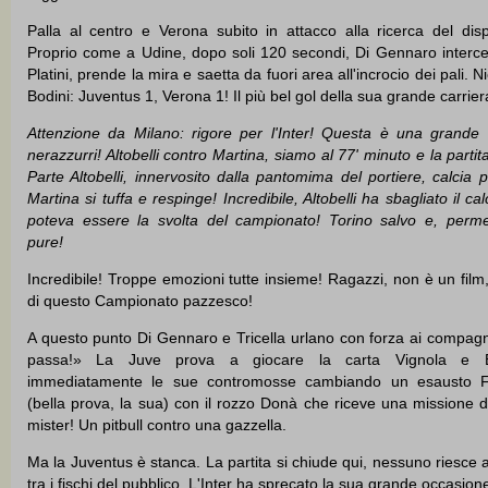
Palla al centro e Verona subito in attacco alla ricerca del dis
Proprio come a Udine, dopo soli 120 secondi, Di Gennaro interce
Platini, prende la mira e saetta da fuori area all'incrocio dei pali. 
Bodini: Juventus 1, Verona 1! Il più bel gol della sua grande carrier
Attenzione da Milano: rigore per l'Inter! Questa è una grande
nerazzurri! Altobelli contro Martina, siamo al 77' minuto e la partit
Parte Altobelli, innervosito dalla pantomima del portiere, calcia 
Martina si tuffa e respinge! Incredibile, Altobelli ha sbagliato il ca
poteva essere la svolta del campionato! Torino salvo e, perme
pure!
Incredibile! Troppe emozioni tutte insieme! Ragazzi, non è un film,
di questo Campionato pazzesco!
A questo punto Di Gennaro e Tricella urlano con forza ai compagni
passa!» La Juve prova a giocare la carta Vignola e B
immediatamente le sue contromosse cambiando un esausto 
(bella prova, la sua) con il rozzo Donà che riceve una missione del
mister! Un pitbull contro una gazzella.
Ma la Juventus è stanca. La partita si chiude qui, nessuno riesce ad 
tra i fischi del pubblico. L'Inter ha sprecato la sua grande occasio