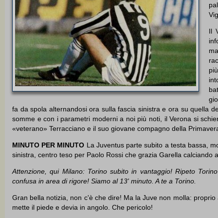
pal
Vi
Il
in
ma
rac
pi
in
bat
gi
fa da spola alternandosi ora sulla fascia sinistra e ora su quella de
somme e con i parametri moderni a noi più noti, il Verona si schier
«veterano» Terracciano e il suo giovane compagno della Primaver
MINUTO PER MINUTO
La Juventus parte subito a testa bassa, mol
sinistra, centro teso per Paolo Rossi che grazia Garella calciando al
Attenzione, qui Milano: Torino subito in vantaggio! Ripeto Torino
confusa in area di rigore! Siamo al 13' minuto. A te a Torino.
Gran bella notizia, non c'è che dire! Ma la Juve non molla: proprio a
mette il piede e devia in angolo. Che pericolo!