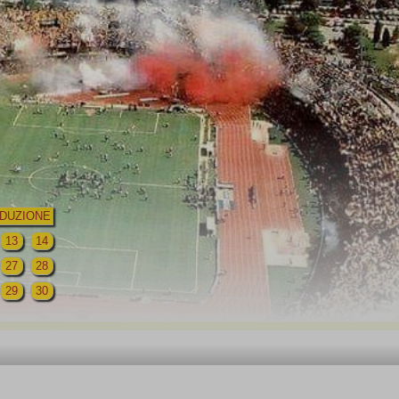
DUZIONE
13
14
27
28
29
30