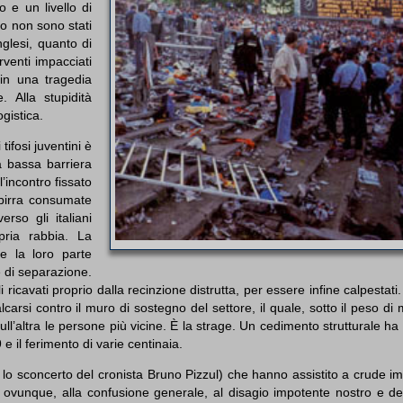
 e un livello di
o non sono stati
nglesi, quanto di
rventi impacciati
 in una tragedia
. Alla stupidità
ogistica.
tifosi juventini è
a bassa barriera
l’incontro fissato
i birra consumate
rso gli italiani
pria rabbia. La
re la loro parte
e di separazione.
 ricavati proprio dalla recinzione distrutta, per essere infine calpestati.
lcarsi contro il muro di sostegno del settore, il quale, sotto il peso di m
ull’altra le persone più vicine. È la strage. Un cedimento strutturale ha 
 il ferimento di varie centinaia.
i (e lo sconcerto del cronista Bruno Pizzul) che hanno assistito a crude i
 ovunque, alla confusione generale, al disagio impotente nostro e dei 