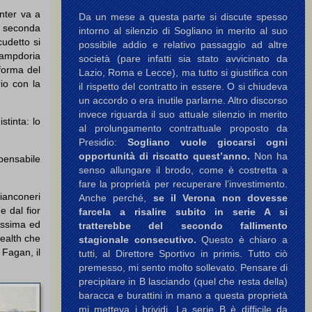
Inter va a
Da un mese a questa parte si discute spesso
la seconda
intorno al silenzio di Sogliano in merito al suo
cudetto si
possibile addio e relativo passaggio ad altre
 Sampdoria
società (pare infatti sia stato avvicinato da
 forma del
Lazio, Roma e Lecce), ma tutto si giustifica con
io con la
il rispetto del contratto in essere. O si chiudeva
un accordo o era inutile parlarne. Altro discorso
invece riguarda il suo attuale silenzio in merito
stinta: lo
al prolungamento contrattuale proposto da
Presidio:
Sogliano vuole giocarsi ogni
opportunità di riscatto quest’anno.
Non ha
pensabile
senso allungare il brodo, come è costretta a
fare la proprietà per recuperare l’investimento.
bianconeri
Anche perché,
se il Verona non dovesse
e dal fior
farcela a risalire subito in serie A si
tissima ed
tratterebbe del secondo fallimento
ealth che
stagionale consecutivo.
Questo è chiaro a
 Fagan, il
tutti, al Direttore Sportivo in primis. Tutto ciò
premesso, mi sento molto sollevato. Pensare di
precipitare in B lasciando (quel che resta della)
baracca e burattini in mano a questa proprietà
mi metteva i brividi. La serie B è difficile da