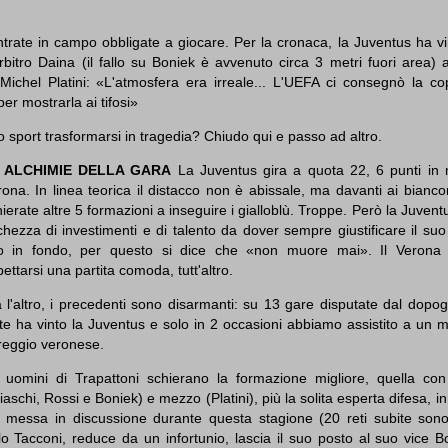
trate in campo obbligate a giocare. Per la cronaca, la Juventus ha vi
arbitro Daina (il fallo su Boniek è avvenuto circa 3 metri fuori area) 
ichel Platini: «L'atmosfera era irreale... L'UEFA ci consegnò la co
r mostrarla ai tifosi»
sport trasformarsi in tragedia? Chiudo qui e passo ad altro.
 ALCHIMIE DELLA GARA
La Juventus gira a quota 22, 6 punti in
ona. In linea teorica il distacco non è abissale, ma davanti ai bianc
ierate altre 5 formazioni a inseguire i gialloblù. Troppe. Però la Juven
chezza di investimenti e di talento da dover sempre giustificare il s
no in fondo, per questo si dice che «non muore mai». Il Verona
ettarsi una partita comoda, tutt'altro.
 l'altro, i precedenti sono disarmanti: su 13 gare disputate dal dopo
te ha vinto la Juventus e solo in 2 occasioni abbiamo assistito a un 
reggio veronese.
i uomini di Trapattoni schierano la formazione migliore, quella co
iaschi, Rossi e Boniek) e mezzo (Platini), più la solita esperta difesa, in
' messa in discussione durante questa stagione (20 reti subite sono
o Tacconi, reduce da un infortunio, lascia il suo posto al suo vice Bo