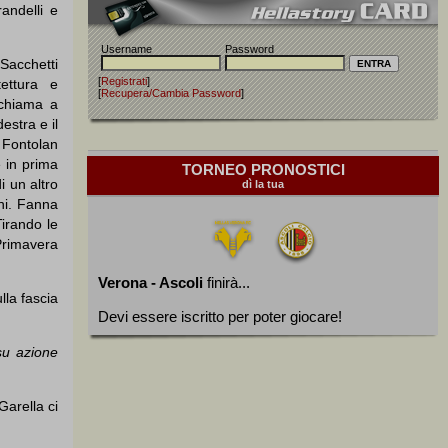
randelli e
Username
Password
Sacchetti
[
Registrati
]
tettura e
[
Recupera/Cambia Password
]
 chiama a
estra e il
 Fontolan
 in prima
TORNEO PRONOSTICI
i un altro
dì la tua
ni. Fanna
Tirando le
 Primavera
Verona - Ascoli
finirà...
lla fascia
Devi essere iscritto per poter giocare!
su azione
Garella ci