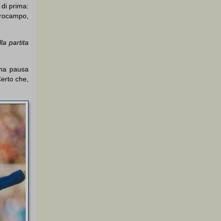
 di prima:
ntrocampo,
la partita
 una pausa
Certo che,