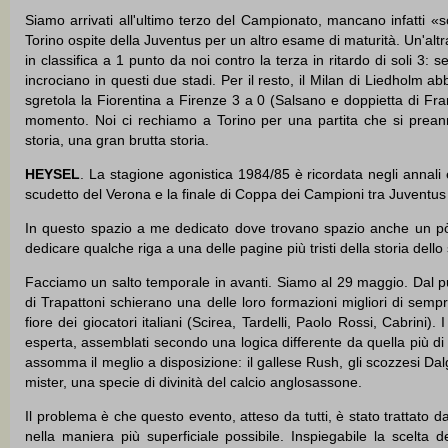
Siamo arrivati all'ultimo terzo del Campionato, mancano infatti «sol
Torino ospite della Juventus per un altro esame di maturità. Un'alt
in classifica a 1 punto da noi contro la terza in ritardo di soli 
incrociano in questi due stadi. Per il resto, il Milan di Liedholm
sgretola la Fiorentina a Firenze 3 a 0 (Salsano e doppietta di Fra
momento. Noi ci rechiamo a Torino per una partita che si prean
storia, una gran brutta storia.
HEYSEL
. La stagione agonistica 1984/85 è ricordata negli annali e
scudetto del Verona e la finale di Coppa dei Campioni tra Juventus e
In questo spazio a me dedicato dove trovano spazio anche un pò di
dedicare qualche riga a una delle pagine più tristi della storia dello 
Facciamo un salto temporale in avanti. Siamo al 29 maggio. Dal pun
di Trapattoni schierano una delle loro formazioni migliori di sempre,
fiore dei giocatori italiani (Scirea, Tardelli, Paolo Rossi, Cabrin
esperta, assemblati secondo una logica differente da quella più 
assomma il meglio a disposizione: il gallese Rush, gli scozzesi Dalg
mister, una specie di divinità del calcio anglosassone.
Il problema è che questo evento, atteso da tutti, è stato trattato da
nella maniera più superficiale possibile. Inspiegabile la scelta d