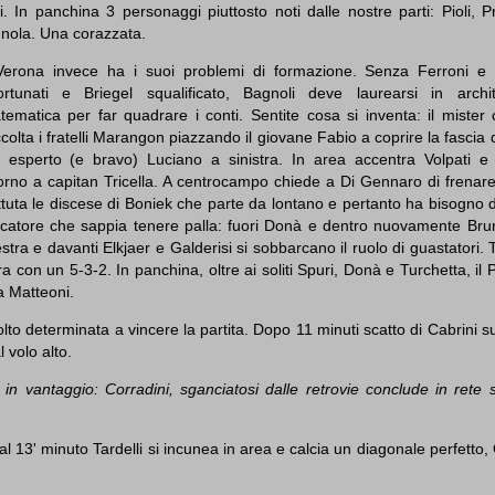
i. In panchina 3 personaggi piuttosto noti dalle nostre parti: Pioli, P
gnola. Una corazzata.
 Verona invece ha i suoi problemi di formazione. Senza Ferroni e 
fortunati e Briegel squalificato, Bagnoli deve laurearsi in archi
tematica per far quadrare i conti. Sentite cosa si inventa: il mister
colta i fratelli Marangon piazzando il giovane Fabio a coprire la fascia d
ù esperto (e bravo) Luciano a sinistra. In area accentra Volpati e
torno a capitan Tricella. A centrocampo chiede a Di Gennaro di frenare
tuta le discese di Boniek che parte da lontano e pertanto ha bisogno d
ocatore che sappia tenere palla: fuori Donà e dentro nuovamente Bru
stra e davanti Elkjaer e Galderisi si sobbarcano il ruolo di guastatori. 
a con un 5-3-2. In panchina, oltre ai soliti Spuri, Donà e Turchetta, il
a Matteoni.
to determinata a vincere la partita. Dopo 11 minuti scatto di Cabrini su
 volo alto.
 in vantaggio: Corradini, sganciatosi dalle retrovie conclude in rete 
l 13' minuto Tardelli si incunea in area e calcia un diagonale perfetto, 