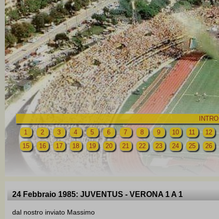
INTRO
1
2
3
4
5
6
7
8
9
10
11
12
15
16
17
18
19
20
21
22
23
24
25
26
24 Febbraio 1985: JUVENTUS - VERONA 1 A 1
dal nostro inviato Massimo