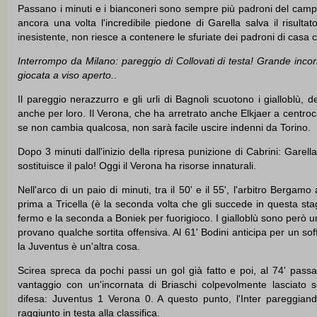
Passano i minuti e i bianconeri sono sempre più padroni del campo: 
ancora una volta l'incredibile piedone di Garella salva il risulta
inesistente, non riesce a contenere le sfuriate dei padroni di cas
Interrompo da Milano: pareggio di Collovati di testa! Grande incorn
giocata a viso aperto.
.
Il pareggio nerazzurro e gli urli di Bagnoli scuotono i gialloblù,
anche per loro. Il Verona, che ha arretrato anche Elkjaer a centro
se non cambia qualcosa, non sarà facile uscire indenni da Torino.
Dopo 3 minuti dall'inizio della ripresa punizione di Cabrini: Garell
sostituisce il palo! Oggi il Verona ha risorse innaturali.
Nell'arco di un paio di minuti, tra il 50' e il 55', l'arbitro Bergamo 
prima a Tricella (è la seconda volta che gli succede in questa sta
fermo e la seconda a Boniek per fuorigioco. I gialloblù sono però un 
provano qualche sortita offensiva. Al 61' Bodini anticipa per un sof
la Juventus è un'altra cosa.
Scirea spreca da pochi passi un gol già fatto e poi, al 74' pass
vantaggio con un'incornata di Briaschi colpevolmente lasciato s
difesa: Juventus 1 Verona 0. A questo punto, l'Inter pareggian
raggiunto in testa alla classifica.