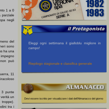
nto 1 a 0
a parziale
ppa negli
 meno del
Eleggi ogni settimana il gialloblu migliore in
oneri sono
campo!
tus ha una
uo impegno
 non può
Riepilogo stagionale e classifica generale
guerra, 11
miracoloso
n 3 punte
 verità un
Devi essere iscritto per visualizzare i dati dell'Almanacco del giorno
 troppe).
dini tra i