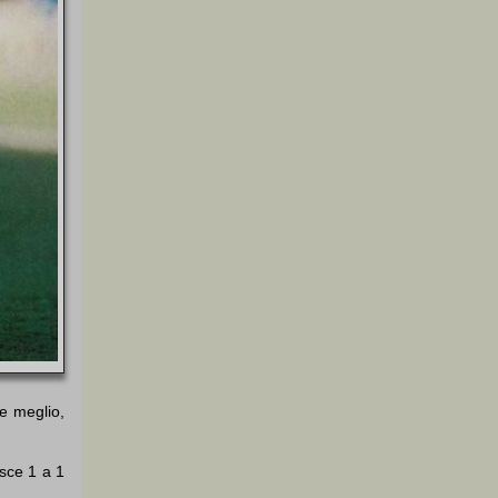
ce meglio,
isce 1 a 1