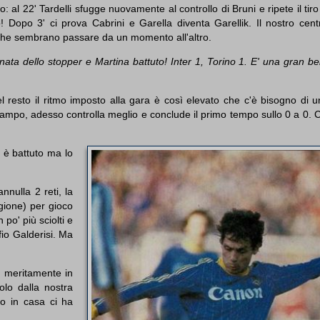
al 22' Tardelli sfugge nuovamente al controllo di Bruni e ripete il tiro
to! Dopo 3' ci prova Cabrini e Garella diventa Garellik. Il nostro ce
a che sembrano passare da un momento all'altro.
ata dello stopper e Martina battuto! Inter 1, Torino 1. E' una gran bel
 del resto il ritmo imposto alla gara è così elevato che c'è bisogno di
campo, adesso controlla meglio e conclude il primo tempo sullo 0 a 0. 
a è battuto ma lo
annulla 2 reti, la
gione) per gioco
po' più sciolti e
fio Galderisi. Ma
a meritamente in
olo dalla nostra
do in casa ci ha