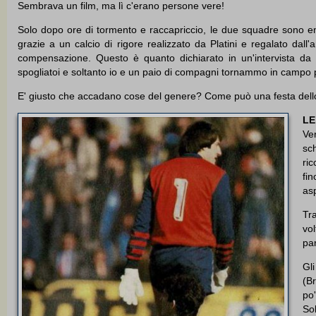
Sembrava un film, ma lì c'erano persone vere!
Solo dopo ore di tormento e raccapriccio, le due squadre sono en
grazie a un calcio di rigore realizzato da Platini e regalato dall'
compensazione. Questo è quanto dichiarato in un'intervista da M
spogliatoi e soltanto io e un paio di compagni tornammo in campo pe
E' giusto che accadano cose del genere? Come può una festa dello 
LE
Ver
sch
ric
fi
asp
Tra
vol
pa
Gl
(Br
po
Sol