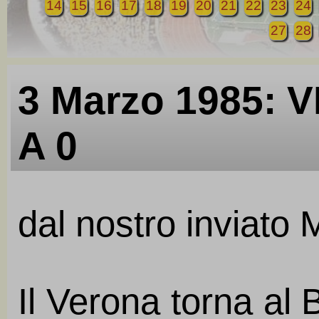
14
15
16
17
18
19
20
21
22
23
24
27
28
3 Marzo 1985:
A 0
dal nostro inviato
Il Verona torna al 