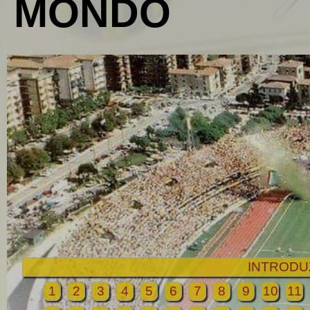
MONDO
INTRODU
1
2
3
4
5
6
7
8
9
10
11