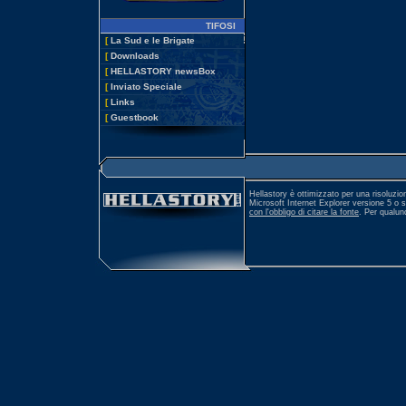
TIFOSI
[
La Sud e le Brigate
[
Downloads
[
HELLASTORY newsBox
[
Inviato Speciale
[
Links
[
Guestbook
Hellastory è ottimizzato per una risoluzio
Microsoft Internet Explorer versione 5 o 
con l'obbligo di citare la fonte
. Per qualu