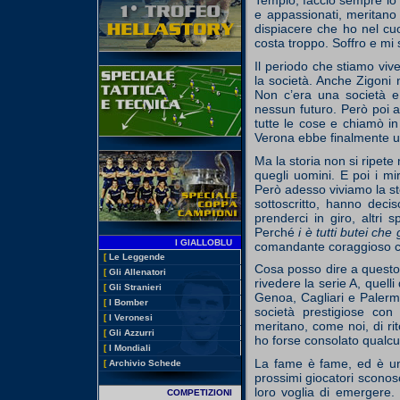
e appassionati, meritano
dispiacere che ho nel cu
costa troppo. Soffro e mi
Il periodo che stiamo viv
la società. Anche Zigoni 
Non c’era una società 
nessun futuro. Però poi 
tutte le cose e chiamò i
Verona ebbe finalmente u
Ma la storia non si ripet
quegli uomini. E poi i mi
Però adesso viviamo la ste
sottoscritto, hanno decis
prenderci in giro, altri s
Perché
i è tutti butei che
I GIALLOBLU
comandante coraggioso ch
[
Le Leggende
Cosa posso dire a questo
[
Gli Allenatori
rivedere la serie A, quell
[
Gli Stranieri
Genoa, Cagliari e Palerm
[
I Bomber
società prestigiose con
[
I Veronesi
meritano, come noi, di ri
[
Gli Azzurri
ho forse consolato qualc
[
I Mondiali
La fame è fame, ed è una
[
Archivio Schede
prossimi giocatori sconosc
loro voglia di emergere.
COMPETIZIONI