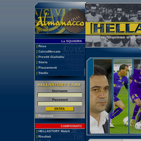
La SQUADRA
[
Rosa
[
CalcioMercato
[
Prestiti Gialloblu
[
Storia
[
Piazzamenti
[
Stadio
Username
Password
[
Registrati
CAMPIONATO
[
HELLASTORY Match
[
Risultati