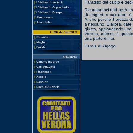
Paradiso del calcio e deci
[
L'Hellas in serie A
[
L'Hellas in Coppa Italia
Ricordiamoci tutti però 
[
L'Hellas in Europa
di dirigenti e calciatori
[
Almanacco
Anche perché il prezzo d
[
Statistiche
a nessuno. E allora, date
giusta, applaudendo una p
I TOP del SECOLO
Verona, adesso è quest
[
Giocatori
una parte di noi.
[
Maglie
Parola di Zigogol
[
Partite
ARCHIVIO
[
Canone Inverso
[
Carl Attacks!
[
Flashback
[
Assolo
[
Dossier
[
Speciale Zanetti