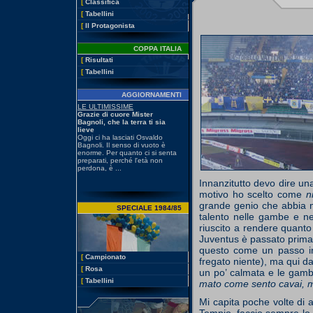
[
Classifica
[
Tabellini
[
Il Protagonista
COPPA ITALIA
[
Risultati
[
Tabellini
AGGIORNAMENTI
Innanzitutto devo dire un
motivo ho scelto come
n
grande genio che abbia ma
SPECIALE 1984/85
talento nelle gambe e ne
riuscito a rendere quant
Juventus è passato prima 
questo come un passo ind
[
Campionato
fregato niente), ma qui da 
[
Rosa
un po’ calmata e le gam
[
Tabellini
mato come sento cavai, m
Mi capita poche volte di a
Tempio, faccio sempre lo