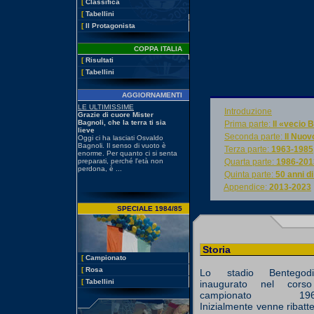
[
Classifica
[
Tabellini
[
Il Protagonista
COPPA ITALIA
[
Risultati
[
Tabellini
AGGIORNAMENTI
»
Introduzione
»
Prima parte:
Il «vecio 
»
Seconda parte:
Il Nuov
»
Terza parte:
1963-1985,
»
Quarta parte:
1986-2013
»
Quinta parte:
50 anni d
»
Appendice:
2013-2023
SPECIALE 1984/85
Storia
[
Campionato
[
Rosa
Lo stadio Bentegod
[
Tabellini
inaugurato nel cors
campionato 1963
Inizialmente venne ribatt