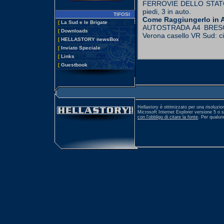
FERROVIE DELLO STATO. S
piedi, 3 in auto.
TIFOSI
Come Raggiungerlo in 
[
La Sud e le Brigate
AUTOSTRADA A4 BRESCIA-
[
Downloads
Verona casello VR Sud: ci
[
HELLASTORY newsBox
[
Inviato Speciale
[
Links
[
Guestbook
Hellastory è ottimizzato per una risoluzio
Microsoft Internet Explorer versione 5 o 
con l'obbligo di citare la fonte
. Per qualu