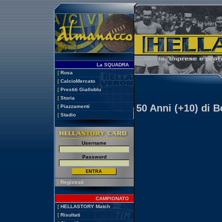
La SQUADRA
[
Rosa
[
CalcioMercato
[
Prestiti Gialloblu
[
Storia
50 Anni (+10) di 
[
Piazzamenti
[
Stadio
Username
Password
[
Registrati
CAMPIONATO
[
HELLASTORY Match
[
Risultati