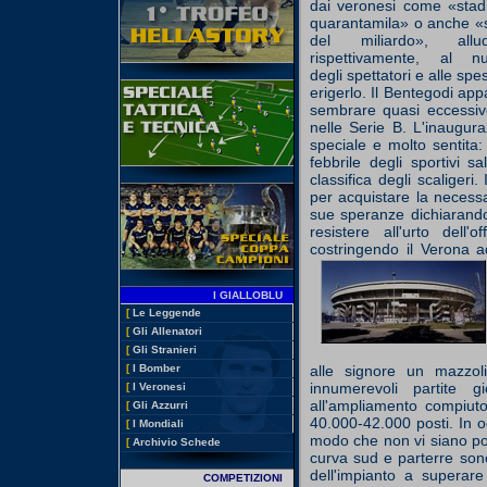
dai veronesi come «stad
quarantamila» o anche «
del miliardo», allu
rispettivamente, al n
degli spettatori e alle spe
erigerlo. Il Bentegodi appa
sembrare quasi eccessiv
nelle Serie B. L'inaugur
speciale e molto sentita:
febbrile degli sportivi s
classifica degli scaligeri
per acquistare la necessa
sue speranze dichiarando 
resistere all'urto dell
costringendo il Verona ad
I GIALLOBLU
[
Le Leggende
[
Gli Allenatori
[
Gli Stranieri
alle signore un mazzol
[
I Bomber
innumerevoli partite 
[
I Veronesi
all'ampliamento compiuto
[
Gli Azzurri
40.000-42.000 posti. In oc
[
I Mondiali
modo che non vi siano post
[
Archivio Schede
curva sud e parterre sono
dell'impianto a superar
COMPETIZIONI