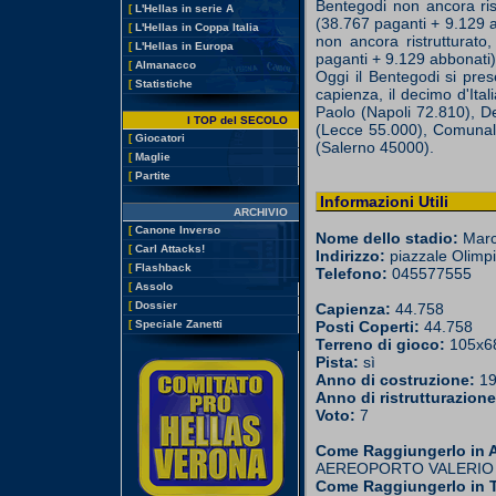
Bentegodi non ancora rist
[
L'Hellas in serie A
(38.767 paganti + 9.129 
[
L'Hellas in Coppa Italia
non ancora ristrutturato
[
L'Hellas in Europa
paganti + 9.129 abbonati)
[
Almanacco
Oggi il Bentegodi si pre
[
Statistiche
capienza, il decimo d'It
Paolo (Napoli 72.810), De
I TOP del SECOLO
(Lecce 55.000), Comunale
[
Giocatori
(Salerno 45000).
[
Maglie
[
Partite
Informazioni Utili
ARCHIVIO
[
Canone Inverso
Nome dello stadio:
Marc
[
Carl Attacks!
Indirizzo:
piazzale Olimp
[
Flashback
Telefono:
045577555
[
Assolo
[
Dossier
Capienza:
44.758
Posti Coperti:
44.758
[
Speciale Zanetti
Terreno di gioco:
105x68
Pista:
sì
Anno di costruzione:
19
Anno di ristrutturazione
Voto:
7
Come Raggiungerlo in
AEREOPORTO VALERIO CATU
Come Raggiungerlo in