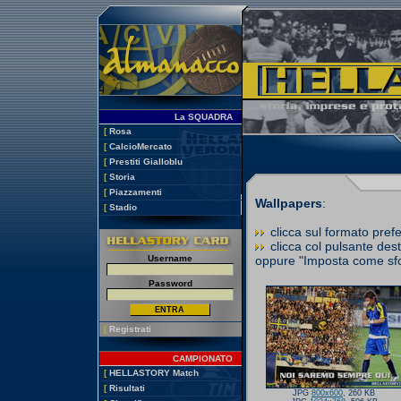
La SQUADRA
[
Rosa
[
CalcioMercato
[
Prestiti Gialloblu
[
Storia
[
Piazzamenti
Wallpapers
:
[
Stadio
clicca sul formato prefe
clicca col pulsante des
Username
oppure "Imposta come sfon
Password
[
Registrati
CAMPIONATO
[
HELLASTORY Match
[
Risultati
JPG
800x600
, 260 KB