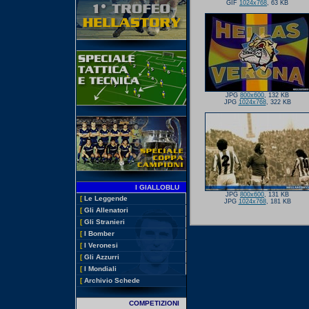
GIF
1024x768
, 63 KB
JPG
800x600
, 132 KB
JPG
1024x768
, 322 KB
I GIALLOBLU
JPG
800x600
, 131 KB
[
Le Leggende
JPG
1024x768
, 181 KB
[
Gli Allenatori
[
Gli Stranieri
[
I Bomber
[
I Veronesi
[
Gli Azzurri
[
I Mondiali
[
Archivio Schede
COMPETIZIONI