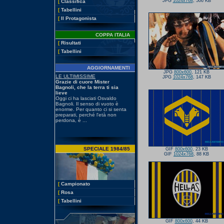
JPG
1024x768
, 506 KB
[
Classifica
[
Tabellini
[
Il Protagonista
COPPA ITALIA
[
Risultati
[
Tabellini
AGGIORNAMENTI
JPG
800x600
, 121 KB
JPG
1024x768
, 147 KB
SPECIALE 1984/85
GIF
800x600
, 23 KB
GIF
1024x768
, 88 KB
[
Campionato
[
Rosa
[
Tabellini
GIF
800x600
, 44 KB