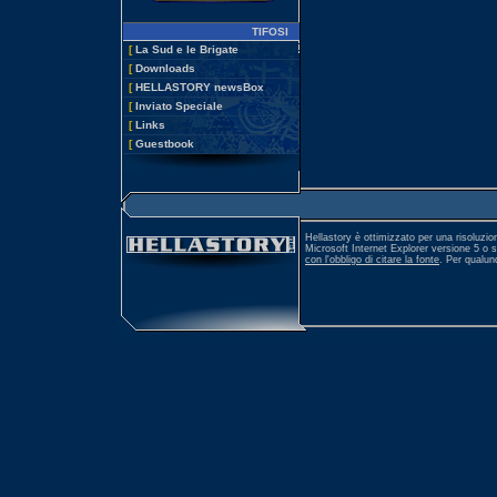
TIFOSI
[
La Sud e le Brigate
[
Downloads
[
HELLASTORY newsBox
[
Inviato Speciale
[
Links
[
Guestbook
Hellastory è ottimizzato per una risoluzio
Microsoft Internet Explorer versione 5 o 
con l'obbligo di citare la fonte
. Per qualu