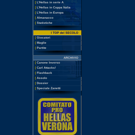
[
L'Hellas in serie A
[
L'Hellas in Coppa Italia
[
L'Hellas in Europa
[
Almanacco
[
Statistiche
I TOP del SECOLO
[
Giocatori
[
Maglie
[
Partite
ARCHIVIO
[
Canone Inverso
[
Carl Attacks!
[
Flashback
[
Assolo
[
Dossier
[
Speciale Zanetti