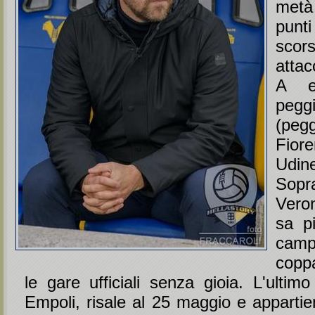
metà
punt
scor
attac
A e
pegg
(pegg
Fio
Udin
Sopr
Vero
sa pi
cam
copp
le gare ufficiali senza gioia. L'ultim
Empoli, risale al 25 maggio e appartie