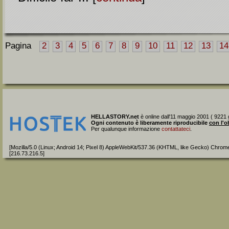
Pagina
2
3
4
5
6
7
8
9
10
11
12
13
14
HELLASTORY.net
è online dall'11 maggio 2001 ( 9221 g
Ogni contenuto è liberamente riproducibile
con l'o
Per qualunque informazione
contattateci
.
[Mozilla/5.0 (Linux; Android 14; Pixel 8) AppleWebKit/537.36 (KHTML, like Gecko) Chrom
[216.73.216.5]