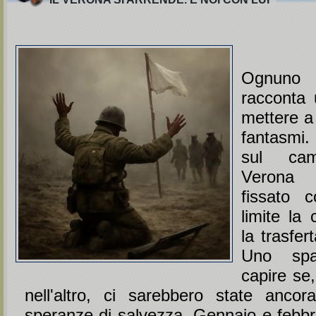
Ognuno
racconta 
mettere a 
fantasmi.
sul cam
Verona
fissato c
limite la 
la trasfer
Uno spa
capire se
nell'altro, ci sarebbero state ancora
speranze di salvezza. Gennaio e febbrai