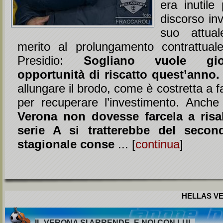
era inutile 
discorso inv
suo attual
merito al prolungamento contrattual
Presidio:
Sogliano vuole gio
opportunità di riscatto quest’anno.
allungare il brodo, come è costretta a f
per recuperare l’investimento. Anch
Verona non dovesse farcela a risal
serie A si tratterebbe del secon
stagionale conse
... [
continua
]
HELLAS VE
IL VERONA SI ARRENDE. E NOI CON LUI