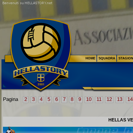
HOME
SQUADRA
STAGIO
Pagina
2
3
4
5
6
7
8
9
10
11
12
13
14
HELLAS VE