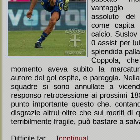
vantaggio
assoluto del
come capita a
calcio, Suslov 
0 assist per lu
splendida palla
Coppola, che
momento aveva subito la marcatur
autore del gol ospite, e pareggia. Nella
squadre si sono annullate a vicenda
responso retrocessione ai prossimi 180
punto importante questo che, contan
disgrazie altrui oltre che sui meriti di
terribilmente fragile, può bastare a salv
Difficile far ... [
continua
]