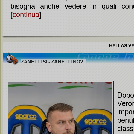
bisogna anche vedere in quali condi
[
continua
]
HELLAS VE
ZANETTI SI - ZANETTI NO?
Dopo 
Ve
imp
penu
clas