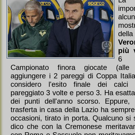
imp
alcun
mostr
dell
Ver
più 
6 p
Campionato finora giocate (alle 
aggiungere i 2 pareggi di Coppa Italia
considero l'esito finale dei calci 
pareggiato 3 volte e perso 3. Ha esatt
dei punti dell'anno scorso. Eppure,
trasferta in casa della Lazio ha sempre 
occasioni, tirato in porta. Qualcuno si
dico che con la Cremonese meritavam
con Roma e Sassuolo non meritavamo 