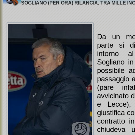
SOGLIANO (PER ORA) RILANCIA, TRA MILLE I
Da un me
parte si d
intorno a
Sogliano in
possibile a
passaggio a
(pare infa
avvicinato 
e Lecce),
giustifica co
contratto i
chiudeva 