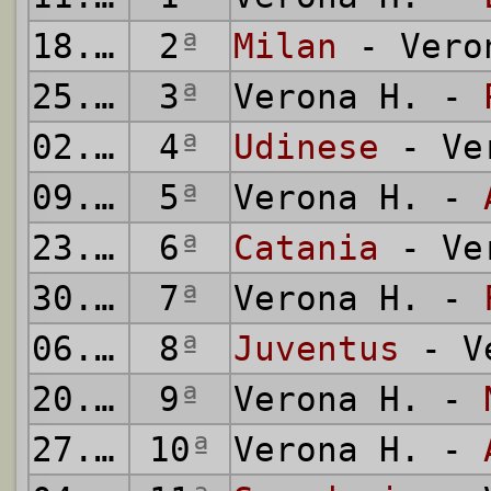
18.09.
1983
2
ª
Milan
- Vero
25.09.
1983
3
ª
Verona H. -
02.10.
1983
4
ª
Udinese
- Ve
09.10.
1983
5
ª
Verona H. -
23.10.
1983
6
ª
Catania
- Ve
30.10.
1983
7
ª
Verona H. -
06.11.
1983
8
ª
Juventus
- Ve
20.11.
1983
9
ª
Verona H. -
27.11.
10
1983
ª
Verona H. -