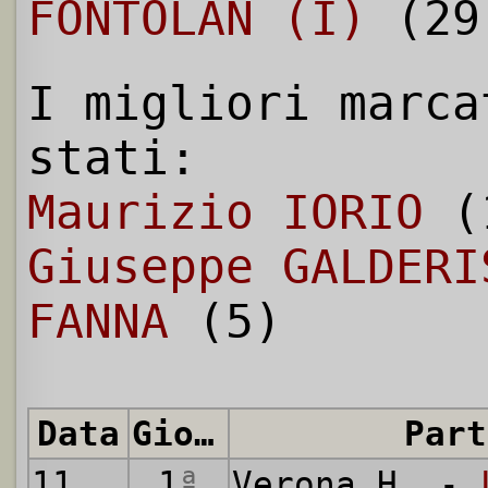
FONTOLAN (I)
(29
I migliori marca
stati:
Maurizio IORIO
(1
Giuseppe GALDERI
FANNA
(5)
Data
Giornata
Part
11.09.
1983
1
ª
Verona H. -