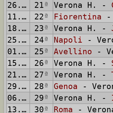
26.02.
21
1984
ª
Verona H. -
11.03.
22
1984
ª
Fiorentina
- 
18.03.
23
1984
ª
Verona H. -
25.03.
24
1984
ª
Napoli
- Ver
01.04.
25
1984
ª
Avellino
- Ve
15.04.
26
1984
ª
Verona H. -
21.04.
27
1984
ª
Verona H. -
29.04.
28
1984
ª
Genoa
- Vero
06.05.
29
1984
ª
Verona H. -
13.05.
30
1984
ª
Roma
- Veron