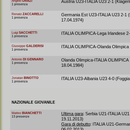
Angelo
ORAZI
Austria U23-ITALIA U23 2-1 (Klagenf
1 presenza
Renato
ZACCARELLI
Germania Est U23-ITALIA U23 2-1 
1 presenza
17.04.1974)
Luigi
SACCHETTI
ITALIA OLIMPICA-Lega Irlandese 2-
1 presenza
Giuseppe
GALDERISI
ITALIA OLIMPICA-Olanda Olimpica 2
1 presenza
Antonio
DI GENNARO
Olanda Olimpica-ITALIA OLIMPICA 1
1 presenza
18.04.1984)
Jonatan
BINOTTO
ITALIA U23-Albania U23 4-0 (Foggia
1 presenza
NAZIONALE GIOVANILE
Matteo
BIANCHETTI
Ultima gara
: Serbia U21-ITALIA U21 
13 presenze
19.11.2013)
Gara di debutto
: ITALIA U21-German
06.02.2013)