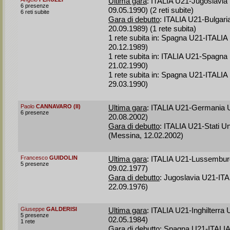
Ultima gara
: ITALIA U21-Jugoslavia
6 presenze
09.05.1990) (2 reti subite)
6 reti subite
Gara di debutto
: ITALIA U21-Bulgari
20.09.1989) (1 rete subita)
1 rete subita in: Spagna U21-ITALIA
20.12.1989)
1 rete subita in: ITALIA U21-Spagna
21.02.1990)
1 rete subita in: Spagna U21-ITALIA
29.03.1990)
Paolo
CANNAVARO (II)
Ultima gara
: ITALIA U21-Germania 
6 presenze
20.08.2002)
Gara di debutto
: ITALIA U21-Stati Un
(Messina, 12.02.2002)
Francesco
GUIDOLIN
Ultima gara
: ITALIA U21-Lussembur
5 presenze
09.02.1977)
Gara di debutto
: Jugoslavia U21-ITA
22.09.1976)
Giuseppe
GALDERISI
Ultima gara
: ITALIA U21-Inghilterra 
5 presenze
02.05.1984)
1 rete
Gara di debutto
: Spagna U21-ITALIA