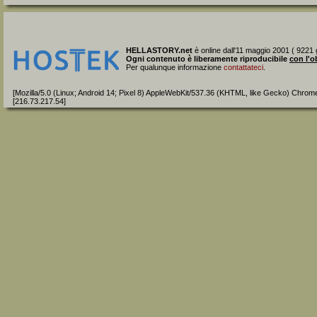
HELLASTORY.net
è online dall'11 maggio 2001 ( 9221 g
Ogni contenuto è liberamente riproducibile
con l'o
Per qualunque informazione
contattateci
.
[Mozilla/5.0 (Linux; Android 14; Pixel 8) AppleWebKit/537.36 (KHTML, like Gecko) Chrom
[216.73.217.54]