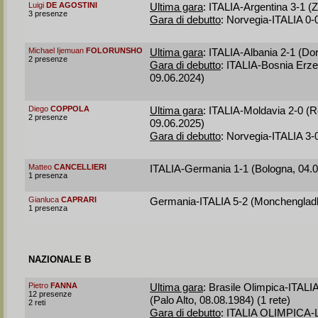
Luigi
DE AGOSTINI
Ultima gara
: ITALIA-Argentina 3-1 (
3 presenze
Gara di debutto
: Norvegia-ITALIA 0-
Michael Ijemuan
FOLORUNSHO
Ultima gara
: ITALIA-Albania 2-1 (Do
2 presenze
Gara di debutto
: ITALIA-Bosnia Erze
09.06.2024)
Diego
COPPOLA
Ultima gara
: ITALIA-Moldavia 2-0 (R
2 presenze
09.06.2025)
Gara di debutto
: Norvegia-ITALIA 3-
Matteo
CANCELLIERI
ITALIA-Germania 1-1 (Bologna, 04.
1 presenza
Gianluca
CAPRARI
Germania-ITALIA 5-2 (Monchenglad
1 presenza
NAZIONALE B
Pietro
FANNA
Ultima gara
: Brasile Olimpica-ITAL
12 presenze
(Palo Alto, 08.08.1984) (1 rete)
2 reti
Gara di debutto
: ITALIA OLIMPICA-L