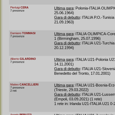
Pierluigi
CERA
Ultima gara
: Polonia-ITALIA OLIMPI
7 presenze
25.06.1964)
Gara di debutto
: ITALIA P.O.-Tunisia
21.09.1963)
Damiano
TOMMASI
Ultima gara
: ITALIA OLIMPICA-Core
7 presenze
1 (Birmingham, 25.07.1996)
Gara di debutto
: ITALIA U21-Turchia
20.12.1994)
Alberto
GILARDINO
Ultima gara
: ITALIA U21-Polonia U21
7 presenze
14.11.2001)
Gara di debutto
: ITALIA U21-Sloven
Benedetto del Tronto, 17.01.2001)
Matteo
CANCELLIERI
Ultima gara
: ITALIA U21-Bosnia-Erz
7 presenze
(Trieste, 29.03.2022)
2 reti
Gara di debutto
: ITALIA U21-Lusse
(Empoli, 03.09.2021) (1 rete)
1 rete in: Irlanda U21-ITALIA U21 0-
Angelo
PERUZZI