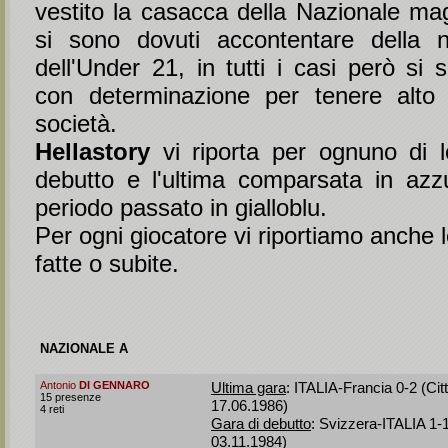
vestito la casacca della Nazionale magg
si sono dovuti accontentare della 
dell'Under 21, in tutti i casi però si
con determinazione per tenere alto 
società.
Hellastory
vi riporta per ognuno di l
debutto e l'ultima comparsata in azzu
periodo passato in gialloblu.
Per ogni giocatore vi riportiamo anche l
fatte o subite.
NAZIONALE A
Antonio
DI GENNARO
Ultima gara
: ITALIA-Francia 0-2 (Cit
15 presenze
17.06.1986)
4 reti
Gara di debutto
: Svizzera-ITALIA 1-
03.11.1984)