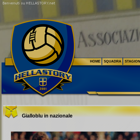
HOME
SQUADRA
STAGIO
Gialloblu in nazionale