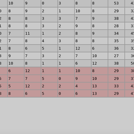
8
10
9
0
3
8
8
53
4
0
8
9
2
1
10
8
29
3
2
8
8
3
3
7
9
38
4
1
8
8
3
2
9
8
28
3
0
7
11
1
2
8
9
34
4
2
7
8
4
3
8
8
35
3
1
8
6
5
1
12
6
36
3
3
9
7
3
2
7
10
27
3
3
10
8
1
1
6
12
38
5
9
6
12
1
1
10
8
29
3
5
7
7
5
0
9
10
29
3
5
5
12
2
2
4
13
33
4
8
8
6
5
0
6
13
29
4