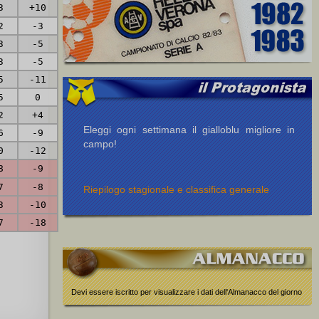
3
+10
2
-3
3
-5
3
-5
5
-11
5
0
2
+4
Eleggi ogni settimana il gialloblu migliore in
6
-9
campo!
0
-12
8
-9
7
-8
Riepilogo stagionale e classifica generale
3
-10
7
-18
Devi essere iscritto per visualizzare i dati dell'Almanacco del giorno