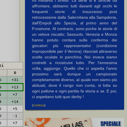
mi metteva i brividi. La serie B è difficile da
affrontare, abbiamo tutti davanti agli occhi le
frequenti storie di insuccesso post
retrocessione dalla Salernitana alla Sampdoria,
dall'Empoli allo Spezia, al primo anno del
Frosinone. Al contrario, sono poche le storie di
un veloce riscatto; Sassuolo, Venezia e Monza
hanno potuto contare sulla conferma dei
giocatori più rappresentativi (condizione
improponibile per il Verona) rilanciati attraverso
scelte oculate in panchina. Noi invece siamo
costretti a ricostruire tutto. Per l'ennesima
ti
volta, aggiungo. Quello che ci aspetta l'anno
S
D
prossimo sarà dunque un campionato
completamente diverso, al quale non siamo più
6
+31
abituati, dove il rango non conta, si lotta su
9
+13
ogni pallone e ogni partita fa storia a se. E poi,
1
+7
ci aspettano tutti quei derby !
4
+14
[
continua
]
6
+5
0
-1
5
+7