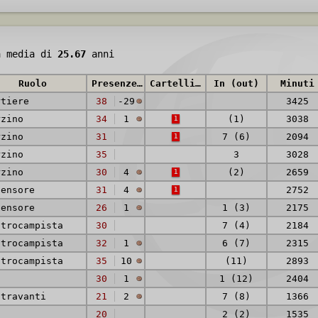
à media di
25.67
anni
Ruolo
Presenze (reti)
Cartellini
In (out)
Minuti
rtiere
38
-29
3425
rzino
34
1
(1)
3038
1
rzino
31
7 (6)
2094
1
rzino
35
3
3028
rzino
30
4
(2)
2659
1
fensore
31
4
2752
1
fensore
26
1
1 (3)
2175
ntrocampista
30
7 (4)
2184
ntrocampista
32
1
6 (7)
2315
ntrocampista
35
10
(11)
2893
a
30
1
1 (12)
2404
ntravanti
21
2
7 (8)
1366
a
20
2 (2)
1535