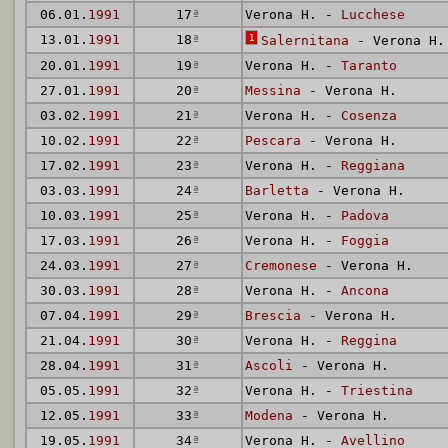
06.01.
1991
17
ª
Verona H. -
Lucchese
13.01.
1991
18
ª
1
Salernitana
- Verona H.
20.01.
1991
19
ª
Verona H. -
Taranto
27.01.
1991
20
ª
Messina
- Verona H.
03.02.
1991
21
ª
Verona H. -
Cosenza
10.02.
1991
22
ª
Pescara
- Verona H.
17.02.
1991
23
ª
Verona H. -
Reggiana
03.03.
1991
24
ª
Barletta
- Verona H.
10.03.
1991
25
ª
Verona H. -
Padova
17.03.
1991
26
ª
Verona H. -
Foggia
24.03.
1991
27
ª
Cremonese
- Verona H.
30.03.
1991
28
ª
Verona H. -
Ancona
07.04.
1991
29
ª
Brescia
- Verona H.
21.04.
1991
30
ª
Verona H. -
Reggina
28.04.
1991
31
ª
Ascoli
- Verona H.
05.05.
1991
32
ª
Verona H. -
Triestina
12.05.
1991
33
ª
Modena
- Verona H.
19.05.
1991
34
ª
Verona H. -
Avellino