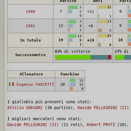
Partite
Reti
Part
12
5
7
9
1990
+11
2
0
1
13
7
12
9
1991
+8
4
1
5
25
12
19
18
In totale
+19
6
1
6
63%
di vittorie
17%
di 
Successometro
Allenatore
Panchine
15
Eugenio FASCETTI
38
15
8
I gialloblu più presenti sono stati:
Attilio GREGORI
(38 partite),
Davide PELLEGRINI (II)
I migliori marcatori sono stati:
Davide PELLEGRINI (II)
(11 reti),
Robert PRYTZ
(10)