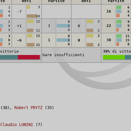
ite
Reti
Partite
Reti
Partite
3
1
6
16
-7
4
6
4
4
10
12
2
2
0
9
1
22
+1
0
4
1
9
3
0
4
11
2
15
2
3
0
15
1
38
-6
0
8
1
15
7
0
8
21
2
vittorie
39%
di vitto
Gare insufficienti
(38),
Robert PRYTZ
(35)
,
Claudio LUNINI
(7)