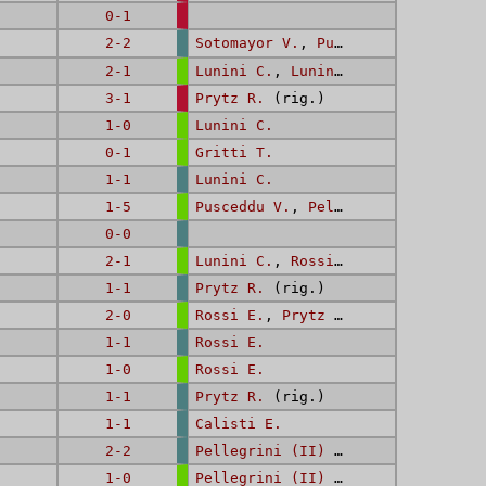
0-1
2-2
Sotomayor V.
,
Pusceddu V.
2-1
Lunini C.
,
Lunini C.
3-1
Prytz R.
(rig.)
1-0
Lunini C.
0-1
Gritti T.
1-1
Lunini C.
1-5
Pusceddu V.
,
Pellegrini (II) D.
,
0-0
2-1
Lunini C.
,
Rossi E.
1-1
Prytz R.
(rig.)
2-0
Rossi E.
,
Prytz R.
(rig.)
1-1
Rossi E.
1-0
Rossi E.
1-1
Prytz R.
(rig.)
1-1
Calisti E.
2-2
Pellegrini (II) D.
,
Prytz R.
1-0
Pellegrini (II) D.