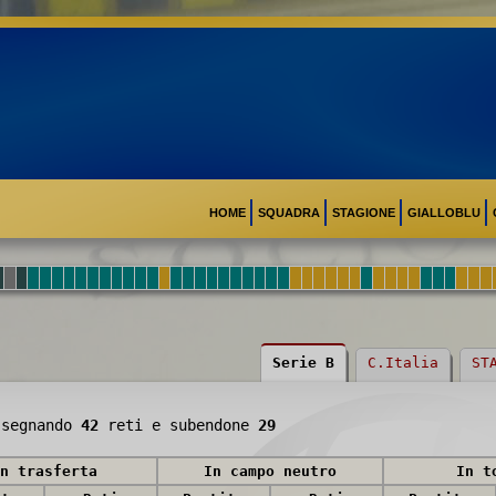
HOME
SQUADRA
STAGIONE
GIALLOBLU
Serie B
C.Italia
ST
segnando
42
reti e subendone
29
n trasferta
In campo neutro
In t