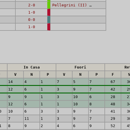
2-0
Pellegrini (II) D.
,
Lunini C.
1-0
0-0
1-0
In Casa
Fuori
Re
P
V
N
P
V
N
P
F
8
14
4
1
7
5
7
67
3
8
12
6
1
3
9
7
42
2
7
9
9
1
3
10
6
28
2
9
12
6
1
1
10
8
48
3
0
10
6
3
3
9
7
41
3
8
7
11
1
3
9
7
29
3
1
8
9
2
4
6
9
52
4