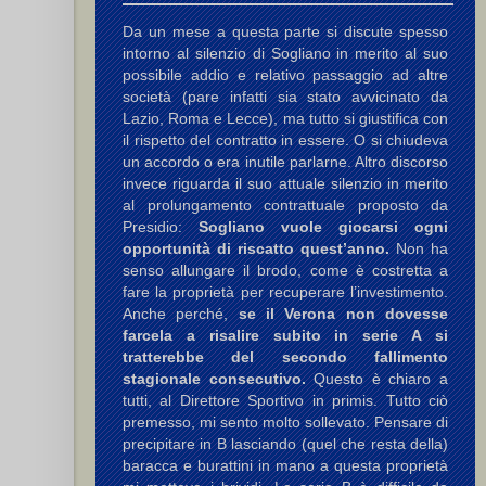
Da un mese a questa parte si discute spesso
intorno al silenzio di Sogliano in merito al suo
possibile addio e relativo passaggio ad altre
società (pare infatti sia stato avvicinato da
Lazio, Roma e Lecce), ma tutto si giustifica con
il rispetto del contratto in essere. O si chiudeva
un accordo o era inutile parlarne. Altro discorso
invece riguarda il suo attuale silenzio in merito
al prolungamento contrattuale proposto da
Pusceddu V.
,
Pellegrini (II) D.
,
Pellegrini (II) D.
Presidio:
Sogliano vuole giocarsi ogni
opportunità di riscatto quest’anno.
Non ha
senso allungare il brodo, come è costretta a
fare la proprietà per recuperare l’investimento.
Anche perché,
se il Verona non dovesse
farcela a risalire subito in serie A si
tratterebbe del secondo fallimento
stagionale consecutivo.
Questo è chiaro a
tutti, al Direttore Sportivo in primis. Tutto ciò
premesso, mi sento molto sollevato. Pensare di
precipitare in B lasciando (quel che resta della)
baracca e burattini in mano a questa proprietà