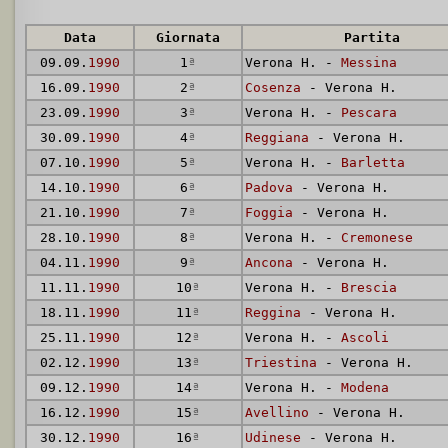
Data
Giornata
Partita
09.09.
1990
1
ª
Verona H. -
Messina
16.09.
1990
2
ª
Cosenza
- Verona H.
23.09.
1990
3
ª
Verona H. -
Pescara
30.09.
1990
4
ª
Reggiana
- Verona H.
07.10.
1990
5
ª
Verona H. -
Barletta
14.10.
1990
6
ª
Padova
- Verona H.
21.10.
1990
7
ª
Foggia
- Verona H.
28.10.
1990
8
ª
Verona H. -
Cremonese
04.11.
1990
9
ª
Ancona
- Verona H.
11.11.
1990
10
ª
Verona H. -
Brescia
18.11.
1990
11
ª
Reggina
- Verona H.
25.11.
1990
12
ª
Verona H. -
Ascoli
02.12.
1990
13
ª
Triestina
- Verona H.
09.12.
1990
14
ª
Verona H. -
Modena
16.12.
1990
15
ª
Avellino
- Verona H.
30.12.
1990
16
ª
Udinese
- Verona H.