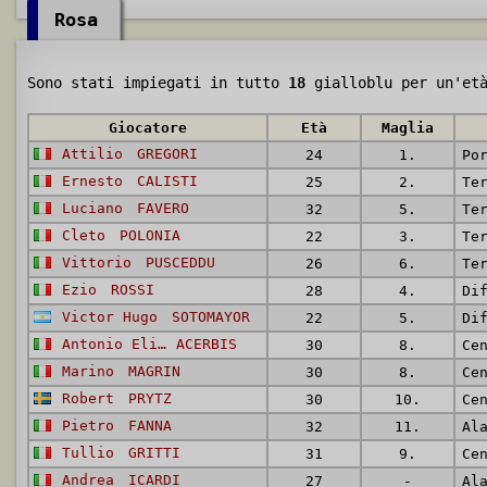
Rosa
Sono stati impiegati in tutto
18
gialloblu per un'et
Giocatore
Età
Maglia
Attilio
GREGORI
24
1.
Po
Ernesto
CALISTI
25
2.
Te
Luciano
FAVERO
32
5.
Te
Cleto
POLONIA
22
3.
Te
Vittorio
PUSCEDDU
26
6.
Te
Ezio
ROSSI
28
4.
Di
Victor Hugo
SOTOMAYOR
22
5.
Di
Antonio Elia
ACERBIS
30
8.
Ce
Marino
MAGRIN
30
8.
Ce
Robert
PRYTZ
30
10.
Ce
Pietro
FANNA
32
11.
Al
Tullio
GRITTI
31
9.
Ce
Andrea
ICARDI
27
-
Al