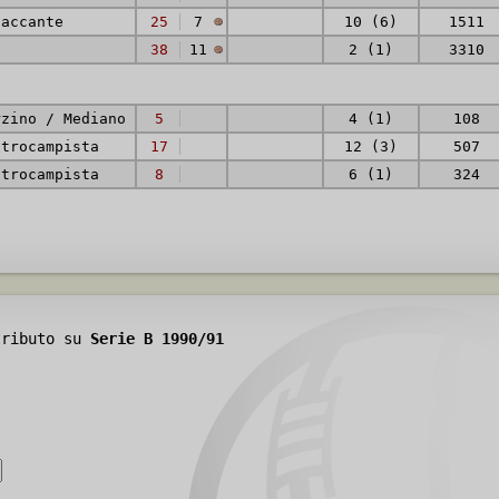
taccante
25
7
10 (6)
1511
a
38
11
2 (1)
3310
rzino / Mediano
5
4 (1)
108
ntrocampista
17
12 (3)
507
ntrocampista
8
6 (1)
324
tributo su
Serie B 1990/91