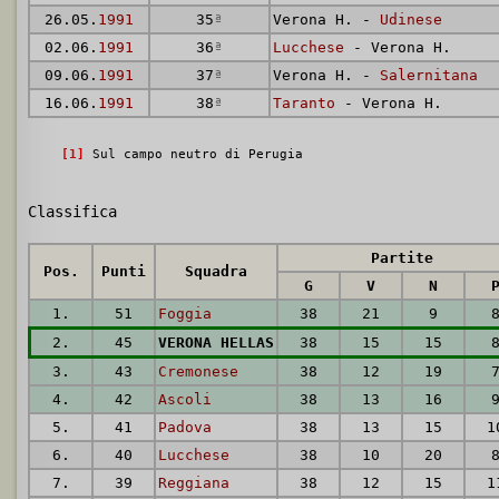
26.05.
1991
35
ª
Verona H. -
Udinese
02.06.
1991
36
ª
Lucchese
- Verona H.
09.06.
1991
37
ª
Verona H. -
Salernitana
16.06.
1991
38
ª
Taranto
- Verona H.
[1]
Sul campo neutro di Perugia
Classifica
Partite
Pos.
Punti
Squadra
G
V
N
1.
51
Foggia
38
21
9
2.
45
VERONA HELLAS
38
15
15
3.
43
Cremonese
38
12
19
4.
42
Ascoli
38
13
16
5.
41
Padova
38
13
15
1
6.
40
Lucchese
38
10
20
7.
39
Reggiana
38
12
15
1