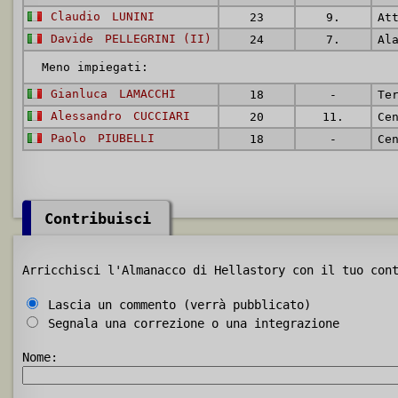
Claudio
LUNINI
23
9.
At
Davide
PELLEGRINI (II)
24
7.
Al
Meno impiegati:
Gianluca
LAMACCHI
18
-
Te
Alessandro
CUCCIARI
20
11.
Ce
Paolo
PIUBELLI
18
-
Ce
Contribuisci
Arricchisci l'Almanacco di Hellastory con il tuo con
Lascia un commento (verrà pubblicato)
Segnala una correzione o una integrazione
Nome: