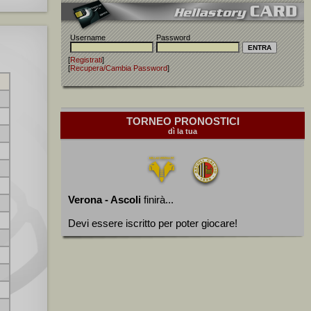
Username
Password
[
Registrati
]
[
Recupera/Cambia Password
]
TORNEO PRONOSTICI
dì la tua
Verona - Ascoli
finirà...
Devi essere iscritto per poter giocare!