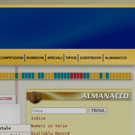
COMPETIZIONI
RUBRICHE
SPECIALI
TIFOSI
GUESTBOOK
ALMANACCO
AGIONE
Indice
Numeri in Serie
otale
Gialloblu Record