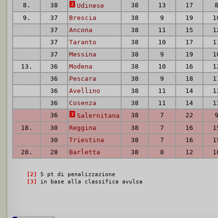
8.
38
2
38
13
17
Udinese
9.
37
Brescia
38
9
19
1
37
Ancona
38
11
15
1
37
Taranto
38
10
17
1
37
Messina
38
9
19
1
13.
36
Modena
38
10
16
1
36
Pescara
38
9
18
1
36
Avellino
38
11
14
1
36
Cosenza
38
11
14
1
36
3
38
7
22
Salernitana
18.
30
Reggina
38
7
16
1
30
Triestina
38
7
16
1
20.
28
Barletta
38
8
12
1
[2]
5 pt di penalizzazione
[3]
in base alla classifica avulsa