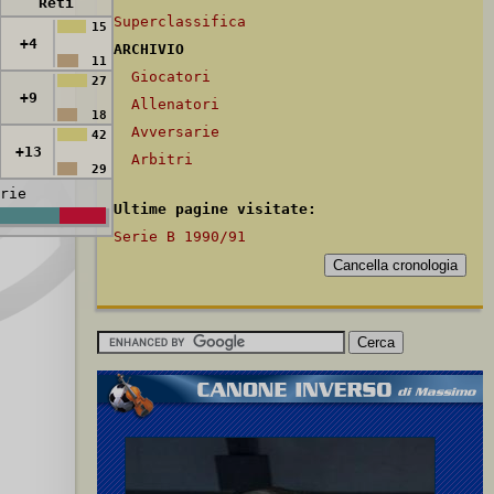
Reti
Superclassifica
15
+4
ARCHIVIO
11
Giocatori
27
+9
Allenatori
18
Avversarie
42
+13
Arbitri
29
rie
Ultime pagine visitate:
Serie B 1990/91