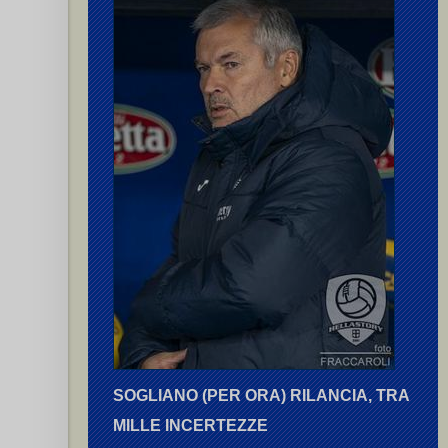
ceddu V.
ytz R.
,
Pellegrini (II) D.
SOGLIANO (PER ORA) RILANCIA, TRA
MILLE INCERTEZZE