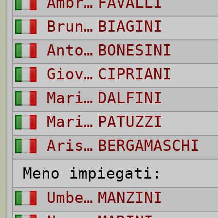
Ambrogio
FAVALLI
Bruno
BIAGINI
Antonio
BONESINI
Giovanni
CIPRIANI
Mario
DALFINI
Mario
PATUZZI
Aristide
BERGAMASCHI
Meno impiegati:
Umberto
MANZINI