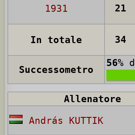
21
1931
34
In totale
56%
d
Successometro
Allenatore
András KUTTIK