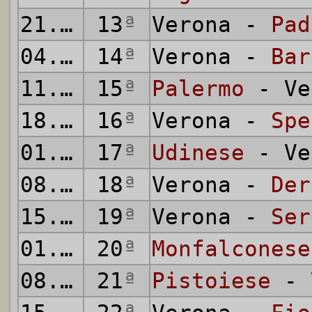
21.12.
13
1930
ª
Verona -
Pad
04.01.
14
1931
ª
Verona -
Bar
11.01.
15
1931
ª
Palermo
- Ve
18.01.
16
1931
ª
Verona -
Spe
01.02.
17
1931
ª
Udinese
- Ve
08.02.
18
1931
ª
Verona -
Der
15.02.
19
1931
ª
Verona -
Ser
01.03.
20
1931
ª
Monfalconese
08.03.
21
1931
ª
Pistoiese
- 