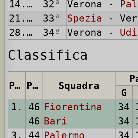
14.06.
32
1931
ª
Verona -
Pal
21.06.
33
1931
ª
Spezia
- Ver
28.06.
34
1931
ª
Verona -
Udi
Classifica
P
Pos.
Punti
Squadra
G
1.
46
Fiorentina
34
46
Bari
34
3.
44
Palermo
34