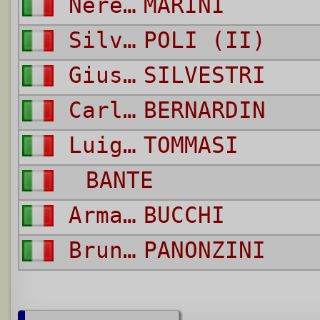
Nereo
MARINI
Silvio
POLI (II)
Giuseppe
SILVESTRI
Carlo
BERNARDIN
Luigi
TOMMASI
BANTE
Armando
BUCCHI
Bruno
PANONZINI