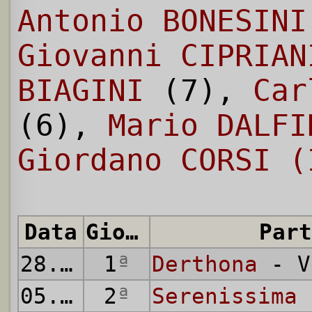
Antonio BONESINI
Giovanni CIPRIAN
BIAGINI
(7),
Car
(6),
Mario DALFI
Giordano CORSI (
Data
Giornata
Part
28.09.
1930
1
ª
Derthona
- V
05.10.
1930
2
ª
Serenissima