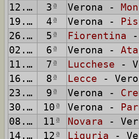
12.10.
1930
3
ª
Verona -
Mon
19.10.
1930
4
ª
Verona -
Pis
26.10.
1930
5
ª
Fiorentina
-
02.11.
1930
6
ª
Verona -
Ata
11.11.
1930
7
ª
Lucchese
- V
16.11.
1930
8
ª
Lecce
- Vero
23.11.
1930
9
ª
Verona -
Cre
30.11.
10
1930
ª
Verona -
Par
08.12.
11
1930
ª
Novara
- Ver
14.12.
12
1930
ª
Liguria
- Ve