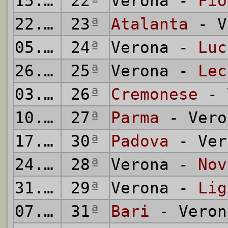
15.03.
22
1931
ª
Verona -
Fio
22.03.
23
1931
ª
Atalanta
- V
05.04.
24
1931
ª
Verona -
Luc
26.04.
25
1931
ª
Verona -
Lec
03.05.
26
1931
ª
Cremonese
- 
10.05.
27
1931
ª
Parma
- Vero
17.05.
30
1931
ª
Padova
- Ver
24.05.
28
1931
ª
Verona -
Nov
31.05.
29
1931
ª
Verona -
Lig
07.06.
31
1931
ª
Bari
- Veron