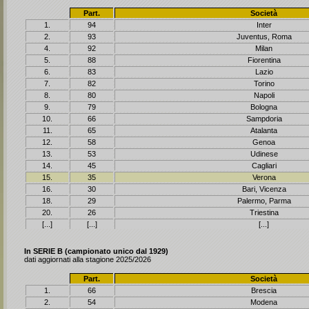
Part.
Società
1.
94
Inter
2.
93
Juventus, Roma
4.
92
Milan
5.
88
Fiorentina
6.
83
Lazio
7.
82
Torino
8.
80
Napoli
9.
79
Bologna
10.
66
Sampdoria
11.
65
Atalanta
12.
58
Genoa
13.
53
Udinese
14.
45
Cagliari
15.
35
Verona
16.
30
Bari, Vicenza
18.
29
Palermo, Parma
20.
26
Triestina
[...]
[...]
[...]
In SERIE B (campionato unico dal 1929)
dati aggiornati alla stagione 2025/2026
Part.
Società
1.
66
Brescia
2.
54
Modena