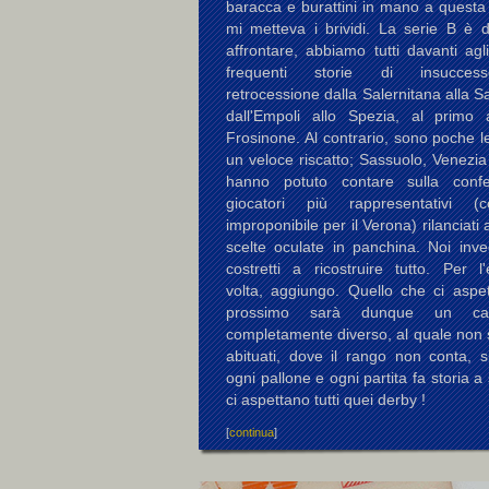
baracca e burattini in mano a questa
mi metteva i brividi. La serie B è di
affrontare, abbiamo tutti davanti agl
frequenti storie di insucces
retrocessione dalla Salernitana alla 
dall'Empoli allo Spezia, al primo
Frosinone. Al contrario, sono poche le
un veloce riscatto; Sassuolo, Venezi
hanno potuto contare sulla conf
giocatori più rappresentativi (c
improponibile per il Verona) rilanciati 
scelte oculate in panchina. Noi inv
costretti a ricostruire tutto. Per l
volta, aggiungo. Quello che ci aspet
prossimo sarà dunque un cam
completamente diverso, al quale non 
abituati, dove il rango non conta, s
ogni pallone e ogni partita fa storia a 
ci aspettano tutti quei derby !
[
continua
]