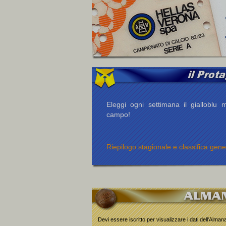
Eleggi ogni settimana il gialloblu m
campo!
Riepilogo stagionale e classifica gene
Devi essere iscritto per visualizzare i dati dell'Alma