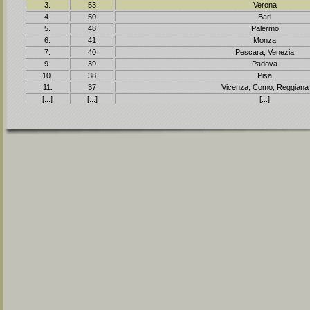
3.
53
Verona
4.
50
Bari
5.
48
Palermo
6.
41
Monza
7.
40
Pescara, Venezia
9.
39
Padova
10.
38
Pisa
11.
37
Vicenza, Como, Reggiana
[...]
[...]
[...]