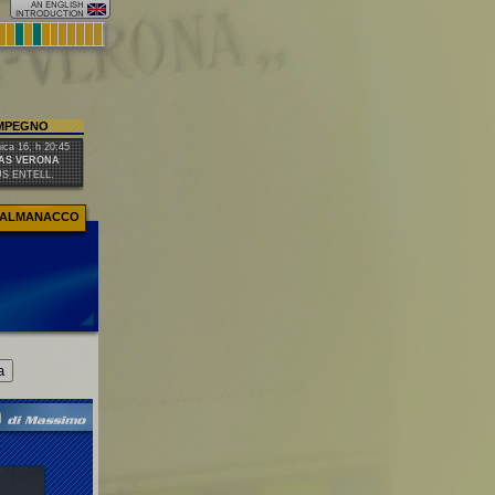
IMPEGNO
ca 16, h 20:45
AS VERONA
US ENTELL.
ALMANACCO