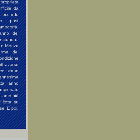
 proprietà
fficile da
i occhi le
so post
Sampdoria,
 anno del
 storie di
a e Monza
erma dei
ondizione
attraverso
ece siamo
'ennesima
ta l'anno
pionato
siamo più
i lotta su
se. E poi,