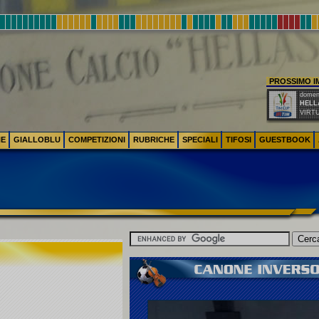
PROSSIMO 
domeni
HELL
VIRT
NE
GIALLOBLU
COMPETIZIONI
RUBRICHE
SPECIALI
TIFOSI
GUESTBOOK