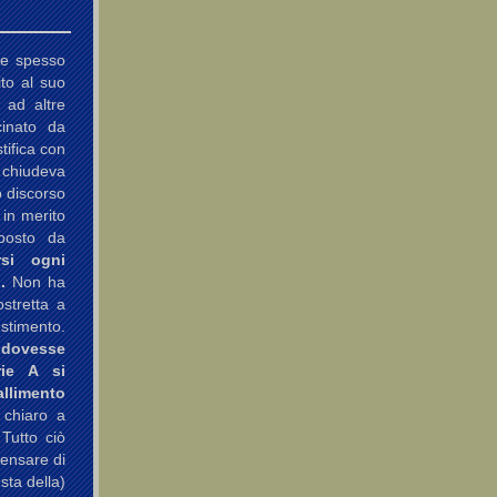
te spesso
ito al suo
 ad altre
cinato da
tifica con
i chiudeva
o discorso
 in merito
oposto da
rsi ogni
.
Non ha
stretta a
estimento.
 dovesse
rie A si
limento
 chiaro a
 Tutto ciò
Pensare di
sta della)