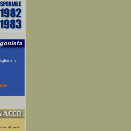
igliore in
rale
nacco del giorno