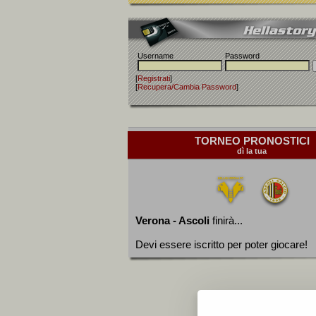
Username
Password
[
Registrati
]
[
Recupera/Cambia Password
]
TORNEO PRONOSTICI
dì la tua
Verona - Ascoli
finirà...
Devi essere iscritto per poter giocare!