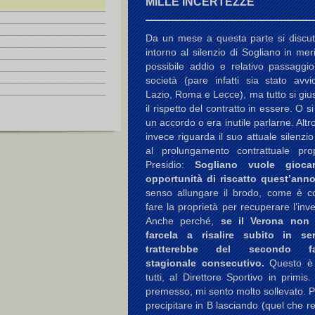
MILLE INCERTEZZE
Da un mese a questa parte si discu
intorno al silenzio di Sogliano in mer
possibile addio e relativo passaggio
società (pare infatti sia stato avvi
Lazio, Roma e Lecce), ma tutto si gius
il rispetto del contratto in essere. O s
un accordo o era inutile parlarne. Altr
invece riguarda il suo attuale silenzio
al prolungamento contrattuale pr
Presidio:
Sogliano vuole gioca
opportunità di riscatto quest’anno
senso allungare il brodo, come è co
fare la proprietà per recuperare l’inv
Anche perché,
se il Verona non
farcela a risalire subito in se
tratterebbe del secondo fal
stagionale consecutivo.
Questo è
tutti, al Direttore Sportivo in primis.
premesso, mi sento molto sollevato. 
precipitare in B lasciando (quel che re