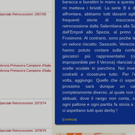
baracca e burattini in mano a questa
mi metteva i brividi. La serie B è di
affrontare, abbiamo tutti davanti agl
Speciale Retrocessioni: 1957/58
frequenti storie di insucces
retrocessione dalla Salernitana alla 
dall'Empoli allo Spezia, al primo
Frosinone. Al contrario, sono poche le
un veloce riscatto; Sassuolo, Venezi
hanno potuto contare sulla conf
giocatori più rappresentativi (c
improponibile per il Verona) rilanciati 
Verona Primavera Campione d'Italia
scelte oculate in panchina. Noi inv
Verona Primavera Campione d'Italia
costretti a ricostruire tutto. Per l
volta, aggiungo. Quello che ci aspet
prossimo sarà dunque un cam
completamente diverso, al quale non 
abituati, dove il rango non conta, s
Speciale Retrocessioni: 1973/74
ogni pallone e ogni partita fa storia a 
ci aspettano tutti quei derby !
[
continua
]
Speciale Retrocessioni: 1978/79