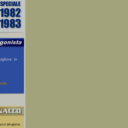
igliore in
rale
nacco del giorno