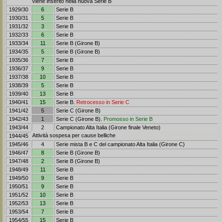
viene inserito nella nuova Serie B
1929/30
6
Serie B
1930/31
5
Serie B
1931/32
3
Serie B
1932/33
6
Serie B
1933/34
11
Serie B (Girone B)
1934/35
5
Serie B (Girone B)
1935/36
7
Serie B
1936/37
9
Serie B
1937/38
10
Serie B
1938/39
5
Serie B
1939/40
13
Serie B
1940/41
15
Serie B.
Retrocesso in Serie C
1941/42
5
Serie C (Girone B)
1942/43
1
Serie C (Girone B).
Promosso in Serie B
1943/44
2
Campionato Alta Italia (Girone finale Veneto)
Attività sospesa per cause belliche
1944/45
1945/46
4
Serie mista B e C del campionato Alta Italia (Girone C)
1946/47
8
Serie B (Girone B)
1947/48
2
Serie B (Girone B)
1948/49
11
Serie B
1949/50
9
Serie B
1950/51
9
Serie B
1951/52
10
Serie B
1952/53
13
Serie B
1953/54
7
Serie B
1954/55
15
Serie B