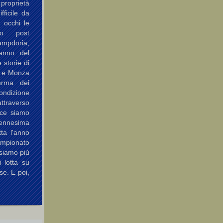
 proprietà
fficile da
i occhi le
so post
Sampdoria,
 anno del
 storie di
a e Monza
erma dei
ondizione
attraverso
ece siamo
'ennesima
ta l'anno
pionato
siamo più
i lotta su
se. E poi,