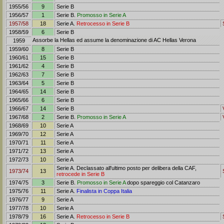
1955/56
9
Serie B
1956/57
1
Serie B.
Promosso in Serie A
1957/58
18
Serie A.
Retrocesso in Serie B
1958/59
6
Serie B
Assorbe la Hellas ed assume la denominazione di AC Hellas Verona
1959
1959/60
8
Serie B
1960/61
15
Serie B
1961/62
4
Serie B
1962/63
7
Serie B
1963/64
5
Serie B
1964/65
14
Serie B
1965/66
6
Serie B
1966/67
14
Serie B
1967/68
2
Serie B.
Promosso in Serie A
1968/69
10
Serie A
1969/70
12
Serie A
1970/71
11
Serie A
1971/72
13
Serie A
1972/73
10
Serie A
Serie A. Declassato all'ultimo posto per delibera della CAF,
1973/74
13
retrocede in Serie B
1974/75
3
Serie B.
Promosso in Serie A
dopo spareggio col Catanzaro
1975/76
11
Serie A.
Finalista in Coppa Italia
1976/77
9
Serie A
1977/78
10
Serie A
1978/79
16
Serie A.
Retrocesso in Serie B