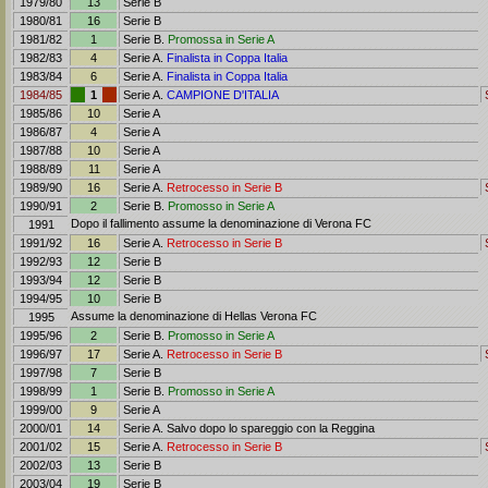
1979/80
13
Serie B
1980/81
16
Serie B
1981/82
1
Serie B.
Promossa in Serie A
1982/83
4
Serie A.
Finalista in Coppa Italia
1983/84
6
Serie A.
Finalista in Coppa Italia
1984/85
1
Serie A.
CAMPIONE D'ITALIA
1985/86
10
Serie A
1986/87
4
Serie A
1987/88
10
Serie A
1988/89
11
Serie A
1989/90
16
Serie A.
Retrocesso in Serie B
1990/91
2
Serie B.
Promosso in Serie A
Dopo il fallimento assume la denominazione di Verona FC
1991
1991/92
16
Serie A.
Retrocesso in Serie B
1992/93
12
Serie B
1993/94
12
Serie B
1994/95
10
Serie B
Assume la denominazione di Hellas Verona FC
1995
1995/96
2
Serie B.
Promosso in Serie A
1996/97
17
Serie A.
Retrocesso in Serie B
1997/98
7
Serie B
1998/99
1
Serie B.
Promosso in Serie A
1999/00
9
Serie A
2000/01
14
Serie A. Salvo dopo lo spareggio con la Reggina
2001/02
15
Serie A.
Retrocesso in Serie B
2002/03
13
Serie B
2003/04
19
Serie B