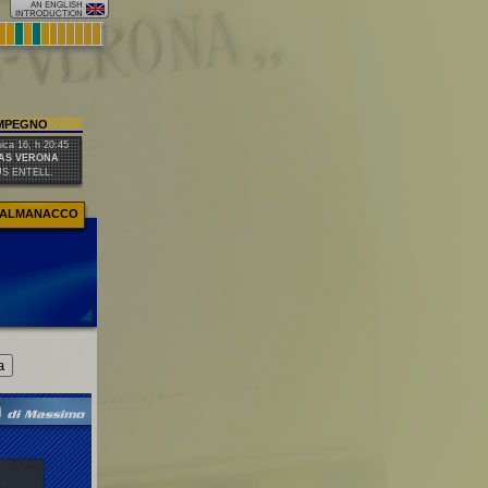
IMPEGNO
ca 16, h 20:45
AS VERONA
US ENTELL.
ALMANACCO