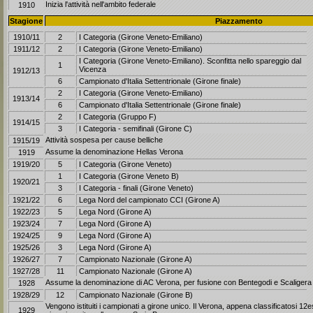
Inizia l'attività nell'ambito federale
1910
Stagione
Piazzamento
1910/11
2
I Categoria (Girone Veneto-Emiliano)
1911/12
2
I Categoria (Girone Veneto-Emiliano)
I Categoria (Girone Veneto-Emiliano). Sconfitta nello spareggio dal
1
Vicenza
1912/13
6
Campionato d'Italia Settentrionale (Girone finale)
2
I Categoria (Girone Veneto-Emiliano)
1913/14
6
Campionato d'Italia Settentrionale (Girone finale)
2
I Categoria (Gruppo F)
1914/15
3
I Categoria - semifinali (Girone C)
Attività sospesa per cause belliche
1915/19
Assume la denominazione Hellas Verona
1919
1919/20
5
I Categoria (Girone Veneto)
1
I Categoria (Girone Veneto B)
1920/21
3
I Categoria - finali (Girone Veneto)
1921/22
6
Lega Nord del campionato CCI (Girone A)
1922/23
5
Lega Nord (Girone A)
1923/24
7
Lega Nord (Girone A)
1924/25
9
Lega Nord (Girone A)
1925/26
3
Lega Nord (Girone A)
1926/27
7
Campionato Nazionale (Girone A)
1927/28
11
Campionato Nazionale (Girone A)
Assume la denominazione di AC Verona, per fusione con Bentegodi e Scaligera
1928
1928/29
12
Campionato Nazionale (Girone B)
Vengono istituiti i campionati a girone unico. Il Verona, appena classificatosi 1
1929