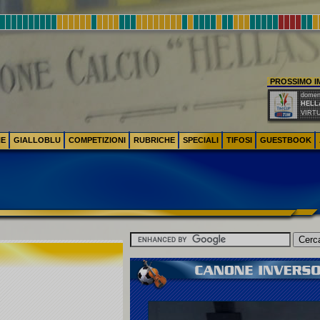
PROSSIMO 
domeni
HELL
VIRT
NE
GIALLOBLU
COMPETIZIONI
RUBRICHE
SPECIALI
TIFOSI
GUESTBOOK