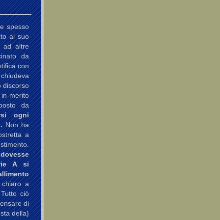
te spesso
ito al suo
 ad altre
cinato da
tifica con
i chiudeva
o discorso
 in merito
oposto da
rsi ogni
.
Non ha
stretta a
estimento.
 dovesse
rie A si
limento
 chiaro a
 Tutto ciò
Pensare di
sta della)