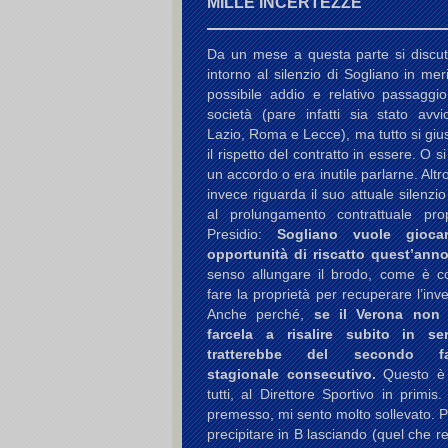
MILLE INCERTEZZE
Da un mese a questa parte si discu
intorno al silenzio di Sogliano in mer
possibile addio e relativo passaggio
società (pare infatti sia stato avvi
Lazio, Roma e Lecce), ma tutto si gius
il rispetto del contratto in essere. O s
un accordo o era inutile parlarne. Altr
invece riguarda il suo attuale silenzio
al prolungamento contrattuale pr
Presidio:
Sogliano vuole gioca
opportunità di riscatto quest’anno
senso allungare il brodo, come è co
fare la proprietà per recuperare l’inv
Anche perché,
se il Verona non
farcela a risalire subito in se
tratterebbe del secondo fal
stagionale consecutivo.
Questo è
tutti, al Direttore Sportivo in primis.
premesso, mi sento molto sollevato. 
precipitare in B lasciando (quel che re