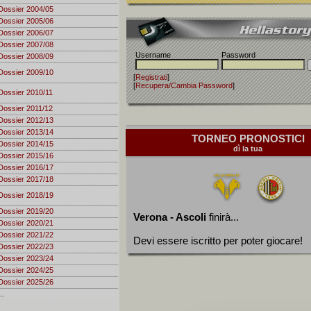
Dossier 2004/05
Dossier 2005/06
Dossier 2006/07
Dossier 2007/08
Username
Password
Dossier 2008/09
Dossier 2009/10
[
Registrati
]
[
Recupera/Cambia Password
]
Dossier 2010/11
Dossier 2011/12
Dossier 2012/13
Dossier 2013/14
TORNEO PRONOSTICI
Dossier 2014/15
dì la tua
Dossier 2015/16
Dossier 2016/17
Dossier 2017/18
Dossier 2018/19
Dossier 2019/20
Verona - Ascoli
finirà...
Dossier 2020/21
Dossier 2021/22
Devi essere iscritto per poter giocare!
Dossier 2022/23
Dossier 2023/24
Dossier 2024/25
Dossier 2025/26
..