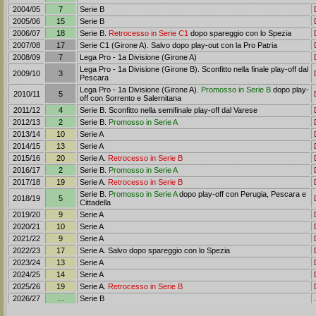
2004/05
7
Serie B
2005/06
15
Serie B
2006/07
18
Serie B.
Retrocesso in Serie C1
dopo spareggio con lo Spezia
2007/08
17
Serie C1 (Girone A). Salvo dopo play-out con la Pro Patria
2008/09
7
Lega Pro - 1a Divisione (Girone A)
Lega Pro - 1a Divisione (Girone B). Sconfitto nella finale play-off dal
2009/10
3
Pescara
Lega Pro - 1a Divisione (Girone A).
Promosso in Serie B
dopo play-
2010/11
5
off con Sorrento e Salernitana
2011/12
4
Serie B. Sconfitto nella semifinale play-off dal Varese
2012/13
2
Serie B.
Promosso in Serie A
2013/14
10
Serie A
2014/15
13
Serie A
2015/16
20
Serie A.
Retrocesso in Serie B
2016/17
2
Serie B.
Promosso in Serie A
2017/18
19
Serie A.
Retrocesso in Serie B
Serie B.
Promosso in Serie A
dopo play-off con Perugia, Pescara e
2018/19
5
Cittadella
2019/20
9
Serie A
2020/21
10
Serie A
2021/22
9
Serie A
2022/23
17
Serie A. Salvo dopo spareggio con lo Spezia
2023/24
13
Serie A
2024/25
14
Serie A
2025/26
19
Serie A.
Retrocesso in Serie B
2026/27
...
Serie B
.