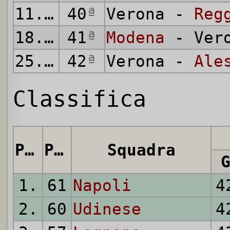
11.06.
40
1950
ª
Verona -
Reg
18.06.
41
1950
ª
Modena
- Ver
25.06.
42
1950
ª
Verona -
Ale
Classifica
Pos.
Punti
Squadra
1.
61
Napoli
4
2.
60
Udinese
4