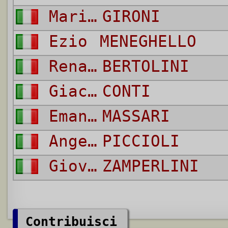
Mario
GIRONI
Ezio
MENEGHELLO
Renato
BERTOLINI
Giacomo Bruno
CONTI
Emanuele
MASSARI
Angelo
PICCIOLI
Giovanni
ZAMPERLINI
Contribuisci