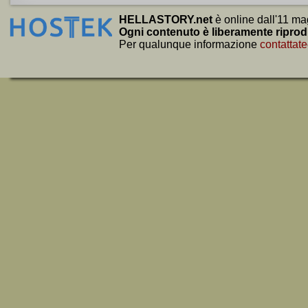
HELLASTORY.net
è online dall'11 ma
Ogni contenuto è liberamente riprod
Per qualunque informazione
contattate