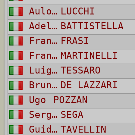
Aulo Gelio
LUCCHI
Adelmo
BATTISTELLA
Franco
FRASI
Franco
MARTINELLI
Luigino
TESSARO
Bruno
DE LAZZARI
Ugo
POZZAN
Sergio
SEGA
Guido
TAVELLIN