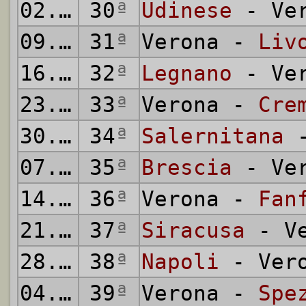
02.04.
30
1950
ª
Udinese
- Ver
09.04.
31
1950
ª
Verona -
Liv
16.04.
32
1950
ª
Legnano
- Ver
23.04.
33
1950
ª
Verona -
Cre
30.04.
34
1950
ª
Salernitana
-
07.05.
35
1950
ª
Brescia
- Ver
14.05.
36
1950
ª
Verona -
Fan
21.05.
37
1950
ª
Siracusa
- Ve
28.05.
38
1950
ª
Napoli
- Ver
04.06.
39
1950
ª
Verona -
Spe