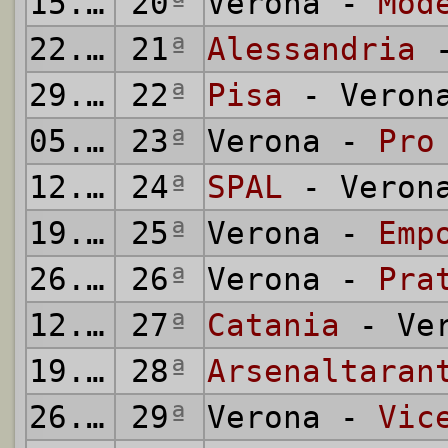
15.01.
20
1950
ª
Verona -
Mod
22.01.
21
1950
ª
Alessandria
-
29.01.
22
1950
ª
Pisa
- Veron
05.02.
23
1950
ª
Verona -
Pro
12.02.
24
1950
ª
SPAL
- Veron
19.02.
25
1950
ª
Verona -
Emp
26.02.
26
1950
ª
Verona -
Pra
12.03.
27
1950
ª
Catania
- Ver
19.03.
28
1950
ª
Arsenaltaran
26.03.
29
1950
ª
Verona -
Vic