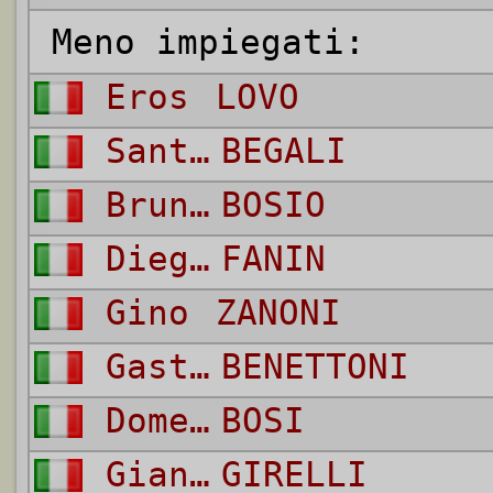
Meno impiegati:
Eros
LOVO
Sante
BEGALI
Bruno
BOSIO
Diego
FANIN
Gino
ZANONI
Gastone
BENETTONI
Domenico
BOSI
Gian Luigi
GIRELLI