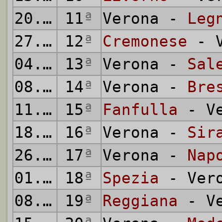
20.11.
11
1949
ª
Verona -
Leg
27.11.
12
1949
ª
Cremonese
- V
04.12.
13
1949
ª
Verona -
Sal
08.12.
14
1949
ª
Verona -
Bre
11.12.
15
1949
ª
Fanfulla
- Ve
18.12.
16
1949
ª
Verona -
Sir
26.12.
17
1949
ª
Verona -
Nap
01.01.
18
1950
ª
Spezia
- Ver
08.01.
19
1950
ª
Reggiana
- Ve