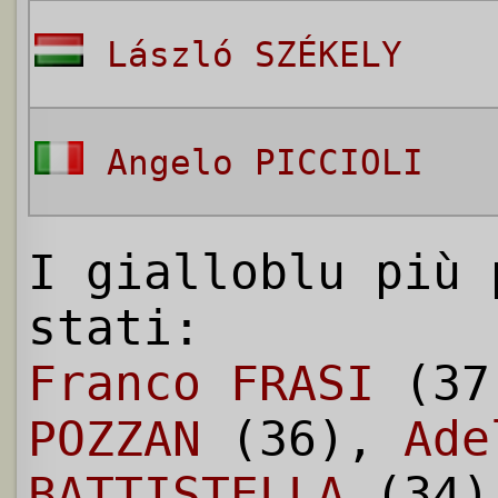
László SZÉKELY
Angelo PICCIOLI
I gialloblu più 
stati:
Franco FRASI
(37
POZZAN
(36),
Ade
BATTISTELLA
(34)