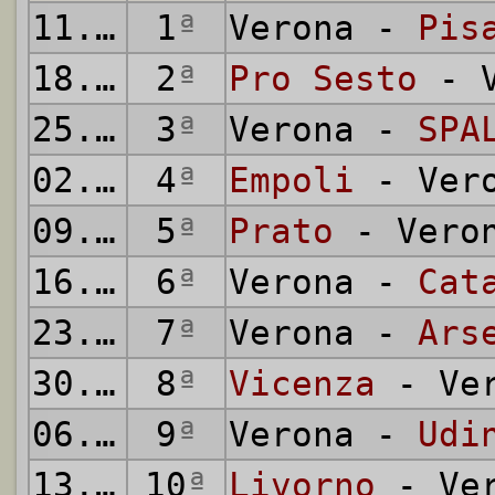
11.09.
1
1949
ª
Verona -
Pis
18.09.
2
1949
ª
Pro Sesto
- V
25.09.
3
1949
ª
Verona -
SPA
02.10.
4
1949
ª
Empoli
- Ver
09.10.
5
1949
ª
Prato
- Vero
16.10.
6
1949
ª
Verona -
Cat
23.10.
7
1949
ª
Verona -
Ars
30.10.
8
1949
ª
Vicenza
- Ver
06.11.
9
1949
ª
Verona -
Udi
13.11.
10
1949
ª
Livorno
- Ver