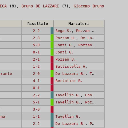
EGA
(8),
Bruno DE LAZZARI
(7),
Giacomo Bruno
Risultato
Marcatori
2-2
Sega S.
,
Pozzan U.
a
2-3
Pozzan U.
,
De Lazzari B.
,
De La
5-0
Conti G.
,
Pozzan U.
,
Sega S.
,
P
0-1
Conti G.
2-1
Pozzan U.
1-2
Battistella A.
aranto
2-0
De Lazzari B.
,
Tavellin G.
4-1
Bertolini R.
0-1
2-2
Tavellin G.
,
Conti G.
5-1
Tavellin G.
,
Pozzan U.
,
Sega S.
a
3-0
ana
1-1
Tavellin G.
2-2
De Lazzari B.
,
Pozzan U.