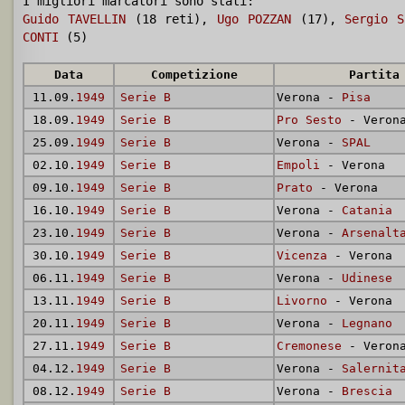
I migliori marcatori sono stati:
Guido TAVELLIN
(18 reti),
Ugo POZZAN
(17),
Sergio S
CONTI
(5)
Data
Competizione
Partita
11.09.
1949
Serie B
Verona -
Pisa
18.09.
1949
Serie B
Pro Sesto
- Veron
25.09.
1949
Serie B
Verona -
SPAL
02.10.
1949
Serie B
Empoli
- Verona
09.10.
1949
Serie B
Prato
- Verona
16.10.
1949
Serie B
Verona -
Catania
23.10.
1949
Serie B
Verona -
Arsenalt
30.10.
1949
Serie B
Vicenza
- Verona
06.11.
1949
Serie B
Verona -
Udinese
13.11.
1949
Serie B
Livorno
- Verona
20.11.
1949
Serie B
Verona -
Legnano
27.11.
1949
Serie B
Cremonese
- Veron
04.12.
1949
Serie B
Verona -
Salernit
08.12.
1949
Serie B
Verona -
Brescia