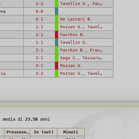
e
3-2
Tavellin G.
,
Facchin B.
,
Tavell
na
0-0
0-1
De Lazzari B.
2-1
Pozzan U.
,
Tavellin G.
3-1
Facchin B.
1-1
Tavellin G.
2-1
Facchin B.
,
Frasi F.
(rig.)
2-1
Sega S.
,
Tessaro L.
2-1
Pozzan U.
ria
3-2
Pozzan U.
,
Tavellin G.
,
Pozzan 
à media di
23.50
anni
Presenze (reti)
In (out)
Minuti