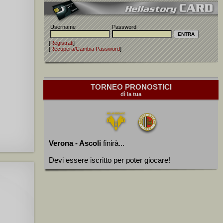
Username
Password
[
Registrati
]
[
Recupera/Cambia Password
]
TORNEO PRONOSTICI
dì la tua
Verona - Ascoli
finirà...
Devi essere iscritto per poter giocare!