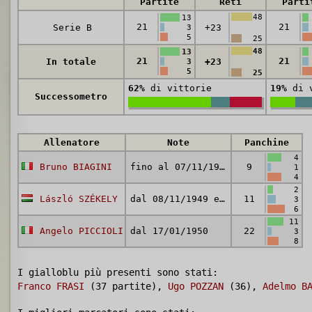
Partite
Reti
Parti
48
13
21
21
Serie B
+23
3
5
25
48
13
21
21
In totale
+23
3
5
25
62%
di vittorie
19%
di v
Successometro
Allenatore
Note
Panchine
4
Bruno BIAGINI
fino al 07/11/1949
9
1
4
2
László SZÉKELY
dal 08/11/1949 e fino al 16/01/1950
11
3
6
11
Angelo PICCIOLI
dal 17/01/1950
22
3
8
I gialloblu più presenti sono stati:
Franco FRASI
(37 partite),
Ugo POZZAN
(36),
Adelmo B