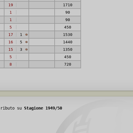
19
1710
1
90
1
90
5
450
17
1
1530
16
5
1440
15
3
1350
5
450
8
720
tributo su
Stagione 1949/50