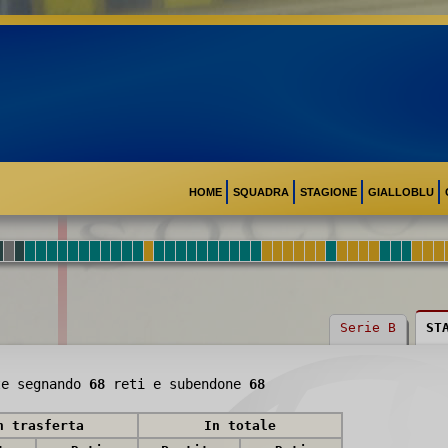
HOME
SQUADRA
STAGIONE
GIALLOBLU
Serie B
ST
e segnando
68
reti e subendone
68
n trasferta
In totale