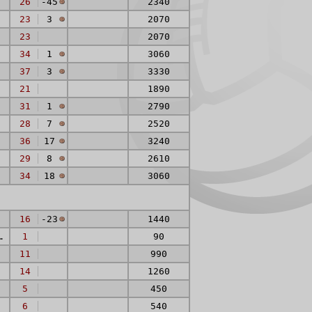
26
-45
2340
23
3
2070
23
2070
34
1
3060
37
3
3330
21
1890
31
1
2790
28
7
2520
36
17
3240
29
8
2610
34
18
3060
16
-23
1440
entromediano
1
90
11
990
14
1260
5
450
6
540