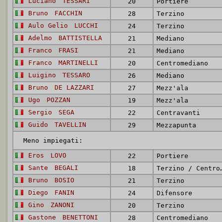
Luciano
TESSARI
20
Portiere
Bruno
FACCHIN
28
Terzino
Aulo Gelio
LUCCHI
24
Terzino
Adelmo
BATTISTELLA
21
Mediano
Franco
FRASI
21
Mediano
Franco
MARTINELLI
20
Centromediano
Luigino
TESSARO
26
Mediano
Bruno
DE LAZZARI
27
Mezz'ala
Ugo
POZZAN
19
Mezz'ala
Sergio
SEGA
22
Centravanti
Guido
TAVELLIN
29
Mezzapunta
Meno impiegati:
Eros
LOVO
22
Portiere
Sante
BEGALI
18
Terzino / C
Bruno
BOSIO
21
Terzino
Diego
FANIN
24
Difensore
Gino
ZANONI
20
Terzino
Gastone
BENETTONI
28
Centromediano