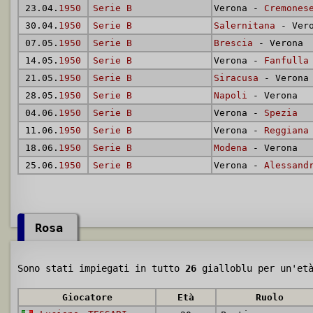
23.04.
1950
Serie B
Verona -
Cremones
30.04.
1950
Serie B
Salernitana
- Vero
07.05.
1950
Serie B
Brescia
- Verona
14.05.
1950
Serie B
Verona -
Fanfulla
21.05.
1950
Serie B
Siracusa
- Verona
28.05.
1950
Serie B
Napoli
- Verona
04.06.
1950
Serie B
Verona -
Spezia
11.06.
1950
Serie B
Verona -
Reggiana
18.06.
1950
Serie B
Modena
- Verona
25.06.
1950
Serie B
Verona -
Alessand
Rosa
Sono stati impiegati in tutto
26
gialloblu per un'et
Giocatore
Età
Ruolo