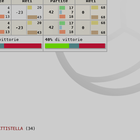
te
Reti
Partite
Reti
20
68
4
17
42
-23
0
4
7
13
18
43
68
20
68
4
17
42
-23
0
4
7
13
18
43
68
ittorie
40%
di vittorie
ATTISTELLA
(34)