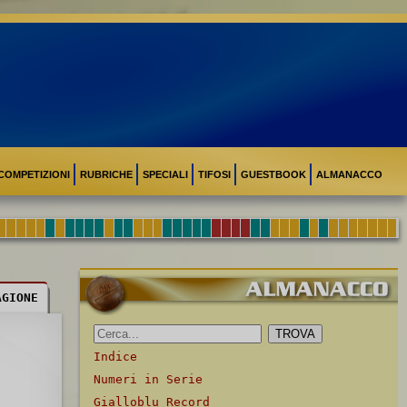
COMPETIZIONI
RUBRICHE
SPECIALI
TIFOSI
GUESTBOOK
ALMANACCO
AGIONE
Indice
Numeri in Serie
Gialloblu Record