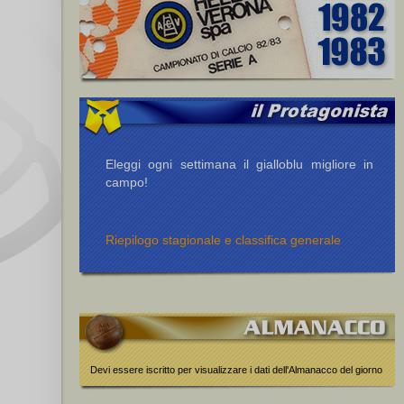
Eleggi ogni settimana il gialloblu migliore in
campo!
Riepilogo stagionale e classifica generale
Devi essere iscritto per visualizzare i dati dell'Almanacco del giorno