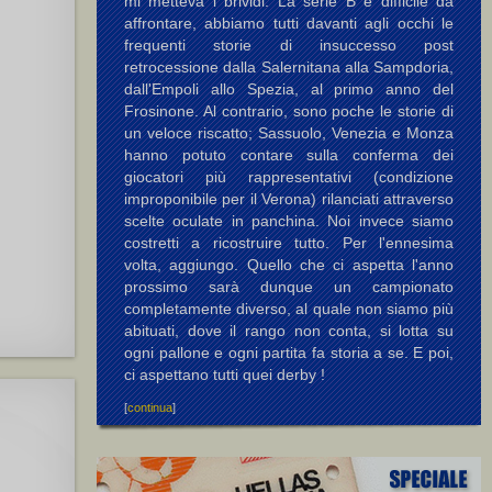
mi metteva i brividi. La serie B è difficile da
in G.
affrontare, abbiamo tutti davanti agli occhi le
frequenti storie di insuccesso post
retrocessione dalla Salernitana alla Sampdoria,
dall'Empoli allo Spezia, al primo anno del
Frosinone. Al contrario, sono poche le storie di
un veloce riscatto; Sassuolo, Venezia e Monza
hanno potuto contare sulla conferma dei
giocatori più rappresentativi (condizione
improponibile per il Verona) rilanciati attraverso
scelte oculate in panchina. Noi invece siamo
costretti a ricostruire tutto. Per l'ennesima
U.
volta, aggiungo. Quello che ci aspetta l'anno
prossimo sarà dunque un campionato
completamente diverso, al quale non siamo più
abituati, dove il rango non conta, si lotta su
ogni pallone e ogni partita fa storia a se. E poi,
ci aspettano tutti quei derby !
[
continua
]