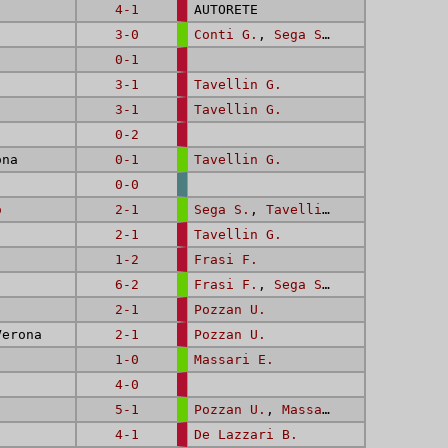
4-1
AUTORETE
3-0
Conti G.
,
Sega S.
,
Tavellin G.
0-1
3-1
Tavellin G.
3-1
Tavellin G.
0-2
na
0-1
Tavellin G.
0-0
o
2-1
Sega S.
,
Tavellin G.
2-1
Tavellin G.
1-2
Frasi F.
6-2
Frasi F.
,
Sega S.
,
Tavellin G.
2-1
Pozzan U.
erona
2-1
Pozzan U.
1-0
Massari E.
4-0
5-1
Pozzan U.
,
Massari E.
,
De Lazza
4-1
De Lazzari B.