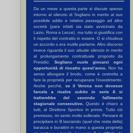
Da un mese a questa parte si discute spesso
intorno al silenzio di Sogliano in merito al suo
possibile addio e relativo passaggio ad altre
società (pare infatti sia stato avvicinato da
Lazio, Roma e Lecce), ma tutto si giustifica con
il rispetto del contratto in essere. O si chiudeva
un accordo o era inutile parlarne. Altro discorso
invece riguarda il suo attuale silenzio in merito
al prolungamento contrattuale proposto da
Presidio:
Sogliano vuole giocarsi ogni
opportunità di riscatto quest’anno.
Non ha
senso allungare il brodo, come è costretta a
fare la proprietà per recuperare l’investimento.
,
Pozzan U.
,
Sega S.
,
Pozzan U.
Anche perché,
se il Verona non dovesse
farcela a risalire subito in serie A si
tratterebbe del secondo fallimento
stagionale consecutivo.
Questo è chiaro a
tutti, al Direttore Sportivo in primis. Tutto ciò
premesso, mi sento molto sollevato. Pensare di
precipitare in B lasciando (quel che resta della)
ri B.
,
Pozzan U.
,
Massari E.
baracca e burattini in mano a questa proprietà