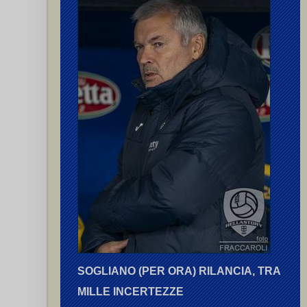
zzari B.
ozzan U.
,
Conti G.
,
Tavellin G.
,
Tavellin G.
SOGLIANO (PER ORA) RILANCIA, TRA
MILLE INCERTEZZE