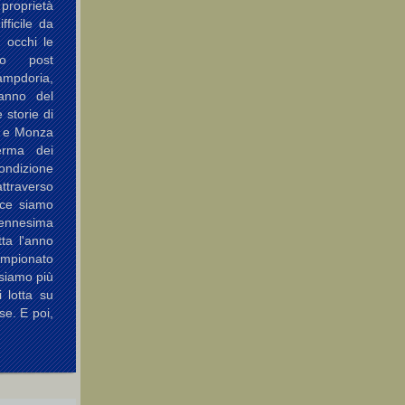
 proprietà
fficile da
i occhi le
so post
Sampdoria,
 anno del
 storie di
a e Monza
erma dei
ondizione
attraverso
ece siamo
'ennesima
ta l'anno
pionato
siamo più
i lotta su
se. E poi,