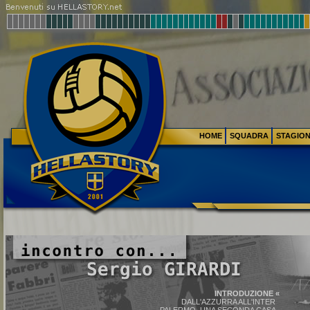
HOME
SQUADRA
STAGIO
INTRODUZIONE «
DALL'AZZURRA ALL'INTER