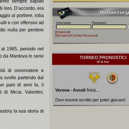
 hanno sempre saputo
di loro. D'accordo, era
aggio al portiere, roba
lti e cori offensivi ad
Username
Password
tto nulla per perdere
[
Registrati
]
[
Recupera/Cambia Password
]
 al 1985, periodo nel
do da Mantova in serie
TORNEO PRONOSTICI
dì la tua
vità di osservatore e
 ha svolto partendo dal
n paio di anni fa, il
Verona - Ascoli
finirà...
ti di Micai, Valentini,
Devi essere iscritto per poter giocare!
story la sua storia di