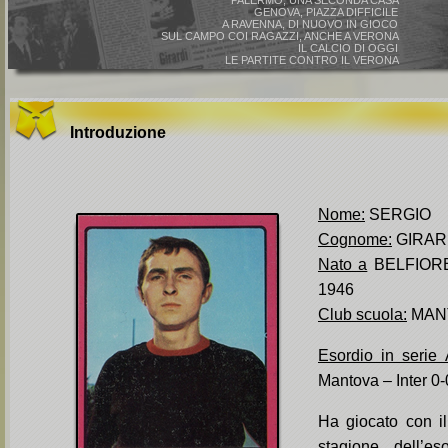
PALERMO, UNA SECONDA CASA
GENOVA, PIAZZA DIFFICILE
A RAVENNA, DI NUOVO IN GIOCO
SUL CAMPO COI RAGAZZI, ANCHE A VERONA
IL CALCIO DI OGGI
LE PARTITE CONTRO IL VERONA
Introduzione
Nome:
SERGIO
Cognome:
GIRAR
Nato a
BELFIORE 
1946
Club scuola:
MAN
Esordio in serie 
Mantova – Inter 0-
Ha giocato con il
stagione dell’es