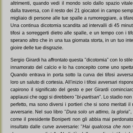
altrimenti, quando vedi il mondo solo dallo spazio vitale
dalla traversa, con il resto dei 21 giocatori in campo sem
migliaio di persone alle tue spalle a rumoreggiare, a tifare
Una continua dicotomia scandita ad intervalli di 45 minut
tifosi a sorreggerti dietro alle spalle, e un tempo con i t
sperano altro che in una tua giornata storta, in un tuo int
gioire delle tue disgrazie.
Sergio Girardi ha affrontato questa "dicotomia" con lo stil
innamorato del calcio e lo ha concepito come uno spettac
Quando entrava in porta sotto la curva dei tifosi avversa
loro un saluto di cortesia. All'inizio i tifosi avversari risp
capirono il significato del gesto e per Girardi cominciar
applausi che oggi si direbbero "
bi-partisan
". Lo stadio no
perfetto, ma sono diversi i portieri che si sono meritati il r
avversarie. Nel suo libro "
Dura solo un attimo, la gloria
",
come il presidente Boniperti non gli abbia mai perdonato 
insultato dalle curve avversarie: "
Hai qualcosa che non v