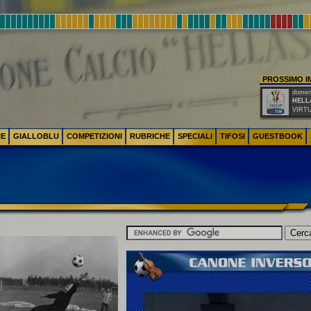
PROSSIMO 
domeni
HELL
VIRT
NE
GIALLOBLU
COMPETIZIONI
RUBRICHE
SPECIALI
TIFOSI
GUESTBOOK