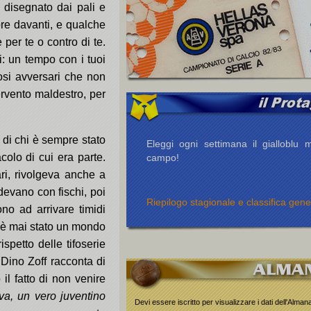
 disegnato dai pali e
pre davanti, e qualche
 per te o contro di te.
i: un tempo con i tuoi
ifosi avversari che non
ervento maldestro, per
e di chi è sempre stato
Eleggi ogni settimana il gialloblu m
olo di cui era parte.
campo!
ri, rivolgeva anche a
ondevano con fischi, poi
Riepilogo stagionale e classifica gene
ono ad arrivare timidi
n è mai stato un mondo
ispetto delle tifoserie
 Dino Zoff racconta di
il fatto di non venire
a, un vero juventino
Devi essere iscritto per visualizzare i dati dell'Alma