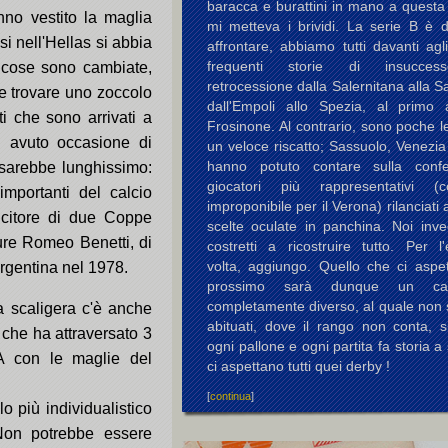
baracca e burattini in mano a questa
no vestito la maglia
mi metteva i brividi. La serie B è di
i nell'Hellas si abbia
affrontare, abbiamo tutti davanti agl
frequenti storie di insucces
e cose sono cambiate,
retrocessione dalla Salernitana alla 
le trovare uno zoccolo
dall'Empoli allo Spezia, al primo
ti che sono arrivati a
Frosinone. Al contrario, sono poche le
ai avuto occasione di
un veloce riscatto; Sassuolo, Venezi
hanno potuto contare sulla conf
o sarebbe lunghissimo:
giocatori più rappresentativi (c
importanti del calcio
improponibile per il Verona) rilanciati 
incitore di due Coppe
scelte oculate in panchina. Noi inv
ure Romeo Benetti, di
costretti a ricostruire tutto. Per l
volta, aggiungo. Quello che ci aspet
rgentina nel 1978.
prossimo sarà dunque un cam
completamente diverso, al quale non 
a scaligera c'è anche
abituati, dove il rango non conta, s
e che ha attraversato 3
ogni pallone e ogni partita fa storia a 
 A con le maglie del
ci aspettano tutti quei derby !
[
continua
]
lo più individualistico
Non potrebbe essere