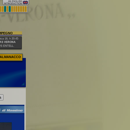
IMPEGNO
ca 16, h 20:45
AS VERONA
US ENTELL.
ALMANACCO