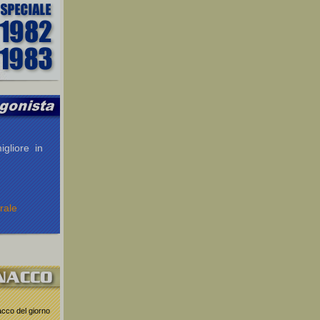
igliore in
rale
nacco del giorno