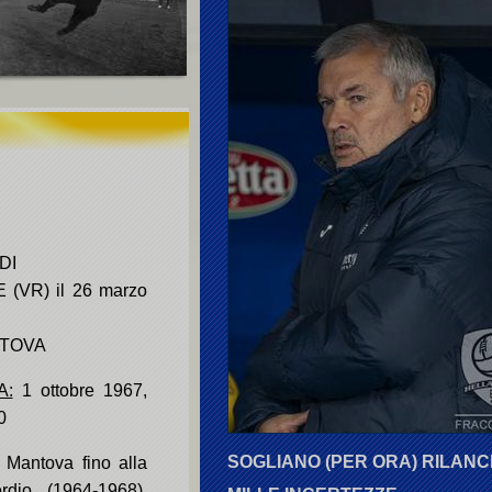
DI
(VR) il 26 marzo
TOVA
A:
1 ottobre 1967,
0
SOGLIANO (PER ORA) RILANCI
 Mantova fino alla
ordio (1964-1968),