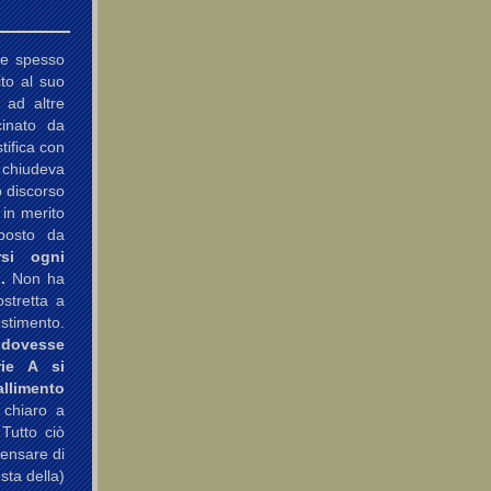
te spesso
ito al suo
 ad altre
cinato da
tifica con
i chiudeva
o discorso
 in merito
oposto da
rsi ogni
.
Non ha
stretta a
estimento.
 dovesse
rie A si
limento
 chiaro a
 Tutto ciò
Pensare di
sta della)