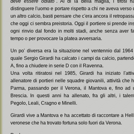
deve essere odiato
". Al di là della maglia, i tifosi
distinguere l'uomo e portare rispetto a chi ne aveva verso 
un altro calcio, basti pensare che c'era ancora il retropass
che oggi ci sembra preistoria. Oggi il portiere si prende insu
ogni rinvio dal fondo in molti stadi, anche senza aver fa
tempo o per provocare la platea avversaria.
Un po' diversa era la situazione nel ventennio dal 1964
quale Sergio Girardi ha calcato i campi da calcio, parten
A, fino a chiudere in serie D con il Ravenna.
Una volta ritiratosi nel 1985, Girardi ha iniziato l'atti
allenatore di portieri nelle squadre giovanili, attività che
Parma, passando per il Verona, il Mantova e, fino ad u
Brescia. In questi anni ha allenato, fra gli altri, i talen
Pegolo, Leali, Cragno e Minelli.
Girardi vive a Mantova e ha accettato di raccontare a Hella
veronese che ha trovato fortuna solo fuori da Verona.