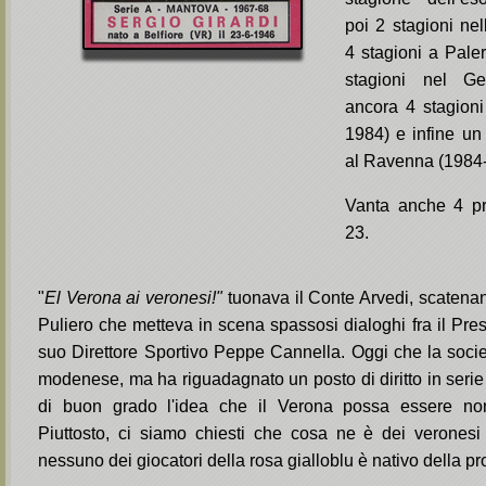
poi 2 stagioni nel
4 stagioni a Pale
stagioni nel Ge
ancora 4 stagion
1984) e infine un
al Ravenna (1984
Vanta anche 4 pr
23.
"
El Verona ai veronesi!"
tuonava il Conte Arvedi, scatenan
Puliero che metteva in scena spassosi dialoghi fra il Presi
suo Direttore Sportivo Peppe Cannella. Oggi che la socie
modenese, ma ha riguadagnato un posto di diritto in serie
di buon grado l'idea che il Verona possa essere non
Piuttosto, ci siamo chiesti che cosa ne è dei veronesi
nessuno dei giocatori della rosa gialloblu è nativo della pr