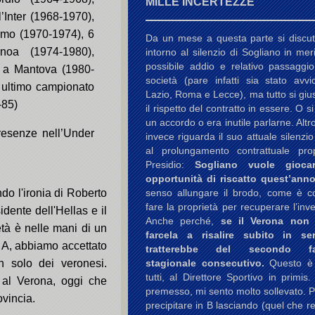
MILLE INCERTEZZE
l’Inter (1968-1970),
rmo (1970-1974), 6
Da un mese a questa parte si discu
noa (1974-1980),
intorno al silenzio di Sogliano in mer
possibile addio e relativo passaggio
i a Mantova (1980-
società (pare infatti sia stato avvi
 ultimo campionato
Lazio, Roma e Lecce), ma tutto si gius
-85)
il rispetto del contratto in essere. O s
un accordo o era inutile parlarne. Altr
esenze nell’Under
invece riguarda il suo attuale silenzio
al prolungamento contrattuale pr
Presidio:
Sogliano vuole gioca
opportunità di riscatto quest’anno
do l'ironia di Roberto
senso allungare il brodo, come è co
fare la proprietà per recuperare l’inv
dente dell'Hellas e il
Anche perché,
se il Verona non
tà è nelle mani di un
farcela a risalire subito in se
 A, abbiamo accettato
tratterebbe del secondo fal
 solo dei veronesi.
stagionale consecutivo.
Questo è
tutti, al Direttore Sportivo in primis.
 al Verona, oggi che
premesso, mi sento molto sollevato. 
ovincia.
precipitare in B lasciando (quel che re