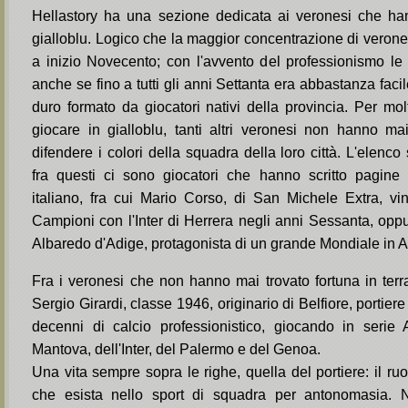
Hellastory ha una sezione dedicata ai veronesi che han
gialloblu. Logico che la maggior concentrazione di verones
a inizio Novecento; con l'avvento del professionismo l
anche se fino a tutti gli anni Settanta era abbastanza faci
duro formato da giocatori nativi della provincia. Per mol
giocare in gialloblu, tanti altri veronesi non hanno m
difendere i colori della squadra della loro città. L'elenc
fra questi ci sono giocatori che hanno scritto pagine 
italiano, fra cui Mario Corso, di San Michele Extra, v
Campioni con l'Inter di Herrera negli anni Sessanta, opp
Albaredo d'Adige, protagonista di un grande Mondiale in A
Fra i veronesi che non hanno mai trovato fortuna in terr
Sergio Girardi, classe 1946, originario di Belfiore, portier
decenni di calcio professionistico, giocando in serie
Mantova, dell'Inter, del Palermo e del Genoa.
Una vita sempre sopra le righe, quella del portiere: il ruo
che esista nello sport di squadra per antonomasia. 