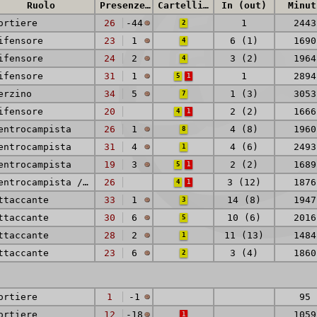
Ruolo
Presenze (reti)
Cartellini
In (out)
Minut
ortiere
26
-44
1
2443
2
ifensore
23
1
6 (1)
1690
4
ifensore
24
2
3 (2)
1964
4
ifensore
31
1
1
2894
5
1
erzino
34
5
1 (3)
3053
7
ifensore
20
2 (2)
1666
4
1
entrocampista
26
1
4 (8)
1960
8
entrocampista
31
4
4 (6)
2493
1
entrocampista
19
3
2 (2)
1689
5
1
Centrocampista / Attaccante
26
3 (12)
1876
4
1
ttaccante
33
1
14 (8)
1947
3
ttaccante
30
6
10 (6)
2016
5
ttaccante
28
2
11 (13)
1484
1
ttaccante
23
6
3 (4)
1860
2
ortiere
1
-1
95
ortiere
12
-18
1059
1