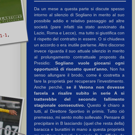
Da un mese a questa parte si discute spesso
intorno al silenzio di Sogliano in merito al suo
possibile addio e relativo passaggio ad altre
società (pare infatti sia stato avvicinato da
Lazio, Roma e Lecce), ma tutto si giustifica con
,
 1-1
il rispetto del contratto in essere. O si chiudeva
un accordo o era inutile parlarne. Altro discorso
invece riguarda il suo attuale silenzio in merito
al prolungamento contrattuale proposto da
Presidio:
Sogliano vuole giocarsi ogni
opportunità di riscatto quest’anno.
Non ha
senso allungare il brodo, come è costretta a
fare la proprietà per recuperare l’investimento.
Anche perché,
se il Verona non dovesse
farcela a risalire subito in serie A si
tratterebbe del secondo fallimento
stagionale consecutivo.
Questo è chiaro a
tutti, al Direttore Sportivo in primis. Tutto ciò
premesso, mi sento molto sollevato. Pensare di
precipitare in B lasciando (quel che resta della)
baracca e burattini in mano a questa proprietà