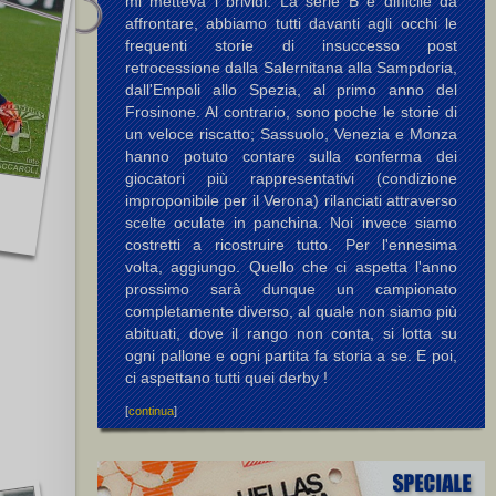
mi metteva i brividi. La serie B è difficile da
affrontare, abbiamo tutti davanti agli occhi le
frequenti storie di insuccesso post
retrocessione dalla Salernitana alla Sampdoria,
dall'Empoli allo Spezia, al primo anno del
Frosinone. Al contrario, sono poche le storie di
un veloce riscatto; Sassuolo, Venezia e Monza
hanno potuto contare sulla conferma dei
giocatori più rappresentativi (condizione
improponibile per il Verona) rilanciati attraverso
scelte oculate in panchina. Noi invece siamo
costretti a ricostruire tutto. Per l'ennesima
volta, aggiungo. Quello che ci aspetta l'anno
prossimo sarà dunque un campionato
completamente diverso, al quale non siamo più
abituati, dove il rango non conta, si lotta su
ogni pallone e ogni partita fa storia a se. E poi,
ci aspettano tutti quei derby !
[
continua
]