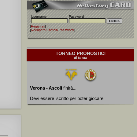
Username
Password
[
Registrati
]
[
Recupera/Cambia Password
]
TORNEO PRONOSTICI
dì la tua
Verona - Ascoli
finirà...
Devi essere iscritto per poter giocare!