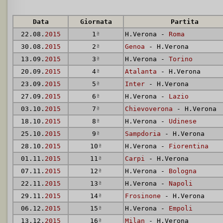
Data
Giornata
Partita
22.08.
2015
1
ª
H.Verona -
Roma
30.08.
2015
2
ª
Genoa
- H.Verona
13.09.
2015
3
ª
H.Verona -
Torino
20.09.
2015
4
ª
Atalanta
- H.Verona
23.09.
2015
5
ª
Inter
- H.Verona
27.09.
2015
6
ª
H.Verona -
Lazio
03.10.
2015
7
ª
Chievoverona
- H.Verona
18.10.
2015
8
ª
H.Verona -
Udinese
25.10.
2015
9
ª
Sampdoria
- H.Verona
28.10.
2015
10
ª
H.Verona -
Fiorentina
01.11.
2015
11
ª
Carpi
- H.Verona
07.11.
2015
12
ª
H.Verona -
Bologna
22.11.
2015
13
ª
H.Verona -
Napoli
29.11.
2015
14
ª
Frosinone
- H.Verona
06.12.
2015
15
ª
H.Verona -
Empoli
13.12.
2015
16
ª
Milan
- H.Verona