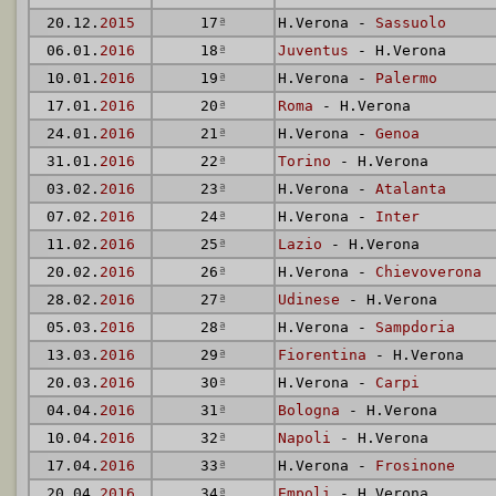
20.12.
2015
17
ª
H.Verona -
Sassuolo
06.01.
2016
18
ª
Juventus
- H.Verona
10.01.
2016
19
ª
H.Verona -
Palermo
17.01.
2016
20
ª
Roma
- H.Verona
24.01.
2016
21
ª
H.Verona -
Genoa
31.01.
2016
22
ª
Torino
- H.Verona
03.02.
2016
23
ª
H.Verona -
Atalanta
07.02.
2016
24
ª
H.Verona -
Inter
11.02.
2016
25
ª
Lazio
- H.Verona
20.02.
2016
26
ª
H.Verona -
Chievoverona
28.02.
2016
27
ª
Udinese
- H.Verona
05.03.
2016
28
ª
H.Verona -
Sampdoria
13.03.
2016
29
ª
Fiorentina
- H.Verona
20.03.
2016
30
ª
H.Verona -
Carpi
04.04.
2016
31
ª
Bologna
- H.Verona
10.04.
2016
32
ª
Napoli
- H.Verona
17.04.
2016
33
ª
H.Verona -
Frosinone
20.04.
2016
34
ª
Empoli
- H.Verona