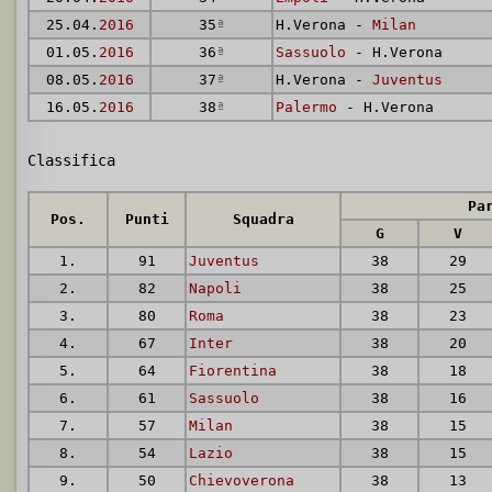
25.04.
2016
35
ª
H.Verona -
Milan
01.05.
2016
36
ª
Sassuolo
- H.Verona
08.05.
2016
37
ª
H.Verona -
Juventus
16.05.
2016
38
ª
Palermo
- H.Verona
Classifica
Pa
Pos.
Punti
Squadra
G
V
1.
91
Juventus
38
29
2.
82
Napoli
38
25
3.
80
Roma
38
23
4.
67
Inter
38
20
5.
64
Fiorentina
38
18
6.
61
Sassuolo
38
16
7.
57
Milan
38
15
8.
54
Lazio
38
15
9.
50
Chievoverona
38
13