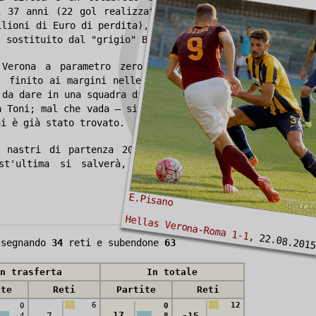
i 37 anni (22 gol realizzati su 49) e pure i
ilioni di Euro di perdita), con la conseguente
, sostituito dal "grigio" Bigon.
Verona a parametro zero Giampaolo Pazzini,
, finito ai margini nelle ultime due stagioni
 da dare in una squadra di media classifica. I
n Toni; mal che vada – si pensa in estate – il
ni è già stato trovato.
i nastri di partenza 20 squadre, con le tre
est'ultima si salverà, mentre le prime due
E.Pisano
Hellas Verona-Roma 1-1
, 22.08.201
segnando
34
reti e subendone
63
n trasferta
In totale
ite
Reti
Partite
Reti
6
12
0
0
17
-7
-15
4
8