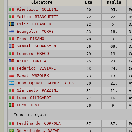
Giocatore
Età
Maglia
Pierluigi
GOLLINI
20
95.
P
Matteo
BIANCHETTI
22
22.
D
Filip
HELANDER
22
5.
D
Evangelos
MORAS
33
18.
D
Eros
PISANO
28
3.
T
Samuel
SOUPRAYEN
26
69.
D
Leandro
GRECO
29
19.
C
Artur
IONITA
25
23.
C
Federico
VIVIANI
23
24.
C
Pawel
WSZOLEK
23
13.
Juan Ignacio
GOMEZ TALEB
30
21.
A
Giampaolo
PAZZINI
31
11.
A
Luca
SILIGARDI
27
16.
A
Luca
TONI
38
9.
A
Meno impiegati:
Ferdinando
COPPOLA
37
37.
P
De Andrade Bittencourt Pinheiro
RAFAEL
33
1.
P