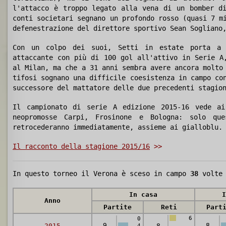
l'attacco è troppo legato alla vena di un bomber d
conti societari segnano un profondo rosso (quasi 7 m
defenestrazione del direttore sportivo Sean Sogliano
Con un colpo dei suoi, Setti in estate porta a 
attaccante con più di 100 gol all'attivo in Serie A
al Milan, ma che a 31 anni sembra avere ancora molto
tifosi sognano una difficile coesistenza in campo co
successore del mattatore delle due precedenti stagio
Il campionato di serie A edizione 2015-16 vede a
neopromosse Carpi, Frosinone e Bologna: solo qu
retrocederanno immediatamente, assieme ai gialloblu.
Il racconto della stagione 2015/16
>>
In questo torneo il Verona è sceso in campo
38
volte 
In casa
I
Anno
Partite
Reti
Part
6
0
9
8
2015
-8
4