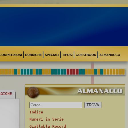
COMPETIZIONI
RUBRICHE
SPECIALI
TIFOSI
GUESTBOOK
ALMANACCO
AGIONE
Indice
Numeri in Serie
Gialloblu Record