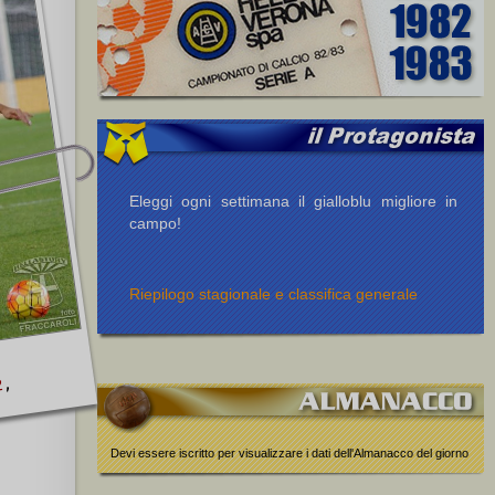
Eleggi ogni settimana il gialloblu migliore in
campo!
Riepilogo stagionale e classifica generale
,
2
Devi essere iscritto per visualizzare i dati dell'Almanacco del giorno