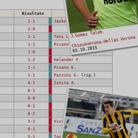
Risultato
Marcatori
1-1
Jankovic B.
2-0
J.Gomez Taleb
Chievoverona-Hellas Verona
2-2
Toni L.
(rig.),
Gomez Taleb J.
1-1
Pisano E.
03.10.2015
1-0
1-2
Helander F.
1-1
Pisano E.
1-1
Pazzini G.
(rig.)
4-1
Ionita A.
0-2
0-0
0-2
0-2
3-2
Viviani F.
,
Moras E.
0-1
1-1
Toni L.
(rig.)