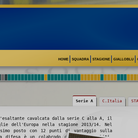
HOME
SQUADRA
STAGIONE
GIALLOBLU
Serie A
C.Italia
ST
'esaltante cavalcata dalla serie C alla A, il
lie dell'Europa nella stagione 2013/14. Nel
esimo posto con 12 punti di vantaggio sulla
la difesa è un colabrodo con 56 gol subiti,