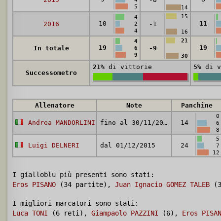
5
14
15
4
10
11
2016
-1
2
4
16
21
4
19
19
In totale
-9
6
9
30
21%
di vittorie
5%
di v
Successometro
Allenatore
Note
Panchine
0
Andrea MANDORLINI
fino al 30/11/2015
14
6
8
5
Luigi DELNERI
dal 01/12/2015
24
7
12
I gialloblu più presenti sono stati:
Eros PISANO
(34 partite),
Juan Ignacio GOMEZ TALEB
(3
I migliori marcatori sono stati:
Luca TONI
(6 reti),
Giampaolo PAZZINI
(6),
Eros PISA