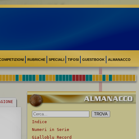
COMPETIZIONI
RUBRICHE
SPECIALI
TIFOSI
GUESTBOOK
ALMANACCO
AGIONE
Indice
Numeri in Serie
Gialloblu Record