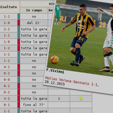
VIVIANI
Risultato
In campo
Reti (rig.)
Cartellini
1-1
no
2-0
dal 21'
2-2
tutta la gara
1-1
tutta la gara
1-0
tutta la gara
1-2
tutta la gara
1-1
tutta la gara
1-1
no
4-1
no
F.Viviani
0-2
no
Hellas Verona-Sassuolo 1-1
0-0
no
20.12.2015
,
0-2
no
0-2
no
3-2
tutta la gara
1
0-1
fino al 77'
1-1
tutta la gara