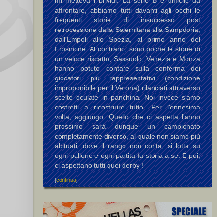
mi metteva i brividi. La serie B è difficile da
affrontare, abbiamo tutti davanti agli occhi le
frequenti storie di insuccesso post
retrocessione dalla Salernitana alla Sampdoria,
dall'Empoli allo Spezia, al primo anno del
Frosinone. Al contrario, sono poche le storie di
un veloce riscatto; Sassuolo, Venezia e Monza
hanno potuto contare sulla conferma dei
giocatori più rappresentativi (condizione
improponibile per il Verona) rilanciati attraverso
scelte oculate in panchina. Noi invece siamo
costretti a ricostruire tutto. Per l'ennesima
volta, aggiungo. Quello che ci aspetta l'anno
prossimo sarà dunque un campionato
completamente diverso, al quale non siamo più
abituati, dove il rango non conta, si lotta su
ogni pallone e ogni partita fa storia a se. E poi,
ci aspettano tutti quei derby !
[
continua
]