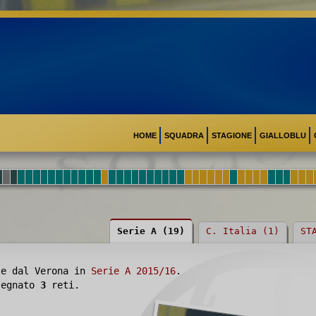
HOME
SQUADRA
STAGIONE
GIALLOBLU
Serie A (19)
C. Italia (1)
ST
te dal Verona in
Serie A 2015/16
.
 segnato
3
reti.