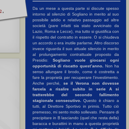
Da un mese a questa parte si discute spesso
,
2
intorno al silenzio di Sogliano in merito al suo
possibile addio e relativo passaggio ad altre
società (pare infatti sia stato avvicinato da
Lazio, Roma e Lecce), ma tutto si giustifica con
il rispetto del contratto in essere. O si chiudeva
un accordo o era inutile parlarne. Altro discorso
invece riguarda il suo attuale silenzio in merito
al prolungamento contrattuale proposto da
Presidio:
Sogliano vuole giocarsi ogni
opportunità di riscatto quest’anno.
Non ha
senso allungare il brodo, come è costretta a
fare la proprietà per recuperare l’investimento.
Anche perché,
se il Verona non dovesse
farcela a risalire subito in serie A si
tratterebbe del secondo fallimento
stagionale consecutivo.
Questo è chiaro a
tutti, al Direttore Sportivo in primis. Tutto ciò
premesso, mi sento molto sollevato. Pensare di
precipitare in B lasciando (quel che resta della)
baracca e burattini in mano a questa proprietà