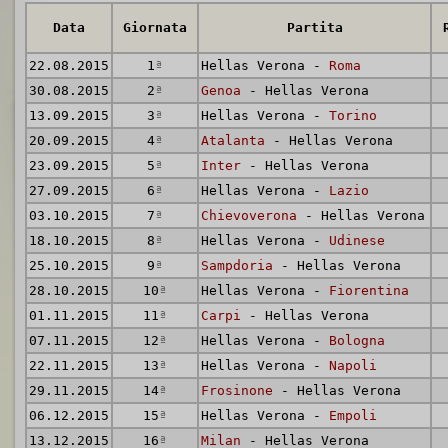
Data
Giornata
Partita
22.08.2015
1
ª
Hellas Verona -
Roma
30.08.2015
2
ª
Genoa
- Hellas Verona
13.09.2015
3
ª
Hellas Verona -
Torino
20.09.2015
4
ª
Atalanta
- Hellas Verona
23.09.2015
5
ª
Inter
- Hellas Verona
27.09.2015
6
ª
Hellas Verona -
Lazio
03.10.2015
7
ª
Chievoverona
- Hellas Verona
18.10.2015
8
ª
Hellas Verona -
Udinese
25.10.2015
9
ª
Sampdoria
- Hellas Verona
28.10.2015
10
ª
Hellas Verona -
Fiorentina
01.11.2015
11
ª
Carpi
- Hellas Verona
07.11.2015
12
ª
Hellas Verona -
Bologna
22.11.2015
13
ª
Hellas Verona -
Napoli
29.11.2015
14
ª
Frosinone
- Hellas Verona
06.12.2015
15
ª
Hellas Verona -
Empoli
13.12.2015
16
ª
Milan
- Hellas Verona