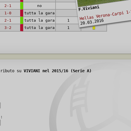
2-1
no
F.Viviani
Hellas Verona-Carpi 1-
1-0
tutta la gara
20.03.2016
2-1
tutta la gara
1
3-2
tutta la gara
1
tributo su
VIVIANI nel 2015/16 (Serie A)
):