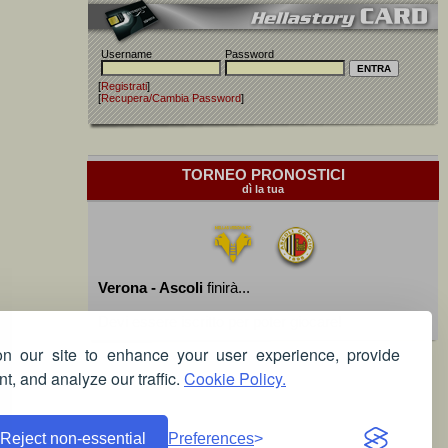
Username
Password
[
Registrati
]
[
Recupera/Cambia Password
]
TORNEO PRONOSTICI
dì la tua
Verona - Ascoli
finirà...
Devi essere iscritto per poter giocare!
 our site to enhance your user experience, provide
t, and analyze our traffic.
Cookie Policy.
Reject non-essential
Preferences