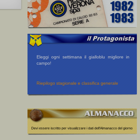
Eleggi ogni settimana il gialloblu migliore in
campo!
Riepilogo stagionale e classifica generale
Devi essere iscritto per visualizzare i dati dell'Almanacco del giorno