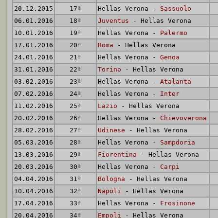
20.12.2015
17
ª
Hellas Verona -
Sassuolo
06.01.2016
18
ª
Juventus
- Hellas Verona
10.01.2016
19
ª
Hellas Verona -
Palermo
17.01.2016
20
ª
Roma
- Hellas Verona
24.01.2016
21
ª
Hellas Verona -
Genoa
31.01.2016
22
ª
Torino
- Hellas Verona
03.02.2016
23
ª
Hellas Verona -
Atalanta
07.02.2016
24
ª
Hellas Verona -
Inter
11.02.2016
25
ª
Lazio
- Hellas Verona
20.02.2016
26
ª
Hellas Verona -
Chievoverona
28.02.2016
27
ª
Udinese
- Hellas Verona
05.03.2016
28
ª
Hellas Verona -
Sampdoria
13.03.2016
29
ª
Fiorentina
- Hellas Verona
20.03.2016
30
ª
Hellas Verona -
Carpi
04.04.2016
31
ª
Bologna
- Hellas Verona
10.04.2016
32
ª
Napoli
- Hellas Verona
17.04.2016
33
ª
Hellas Verona -
Frosinone
20.04.2016
34
ª
Empoli
- Hellas Verona