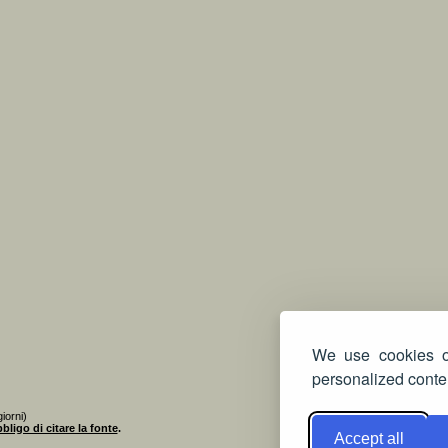
We use cookies on
personalized conten
iorni)
bligo di citare la fonte
.
Accept all