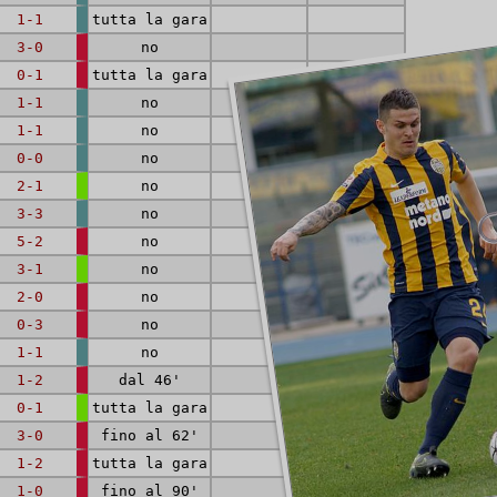
1-1
tutta la gara
3-0
no
0-1
tutta la gara
1-1
no
1-1
no
0-0
no
2-1
no
3-3
no
5-2
no
3-1
no
2-0
no
0-3
no
1-1
no
1-2
dal 46'
0-1
tutta la gara
3-0
fino al 62'
1-2
tutta la gara
90'
1-0
fino al 90'