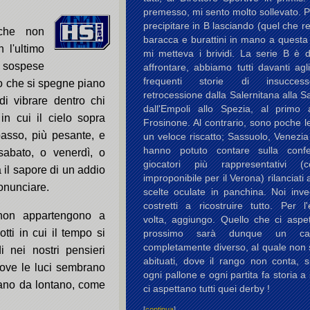
premesso, mi sento molto sollevato. 
precipitare in B lasciando (quel che re
che non
baracca e burattini in mano a questa
 l'ultimo
mi metteva i brividi. La serie B è di
sospese
affrontare, abbiamo tutti davanti agl
frequenti storie di insucces
ro che si spegne piano
retrocessione dalla Salernitana alla 
i vibrare dentro chi
dall'Empoli allo Spezia, al primo
in cui il cielo sopra
Frosinone. Al contrario, sono poche le
asso, più pesante, e
un veloce riscatto; Sassuolo, Venezi
hanno potuto contare sulla conf
abato, o venerdì, o
giocatori più rappresentativi (c
ha il sapore di un addio
improponibile per il Verona) rilanciati 
onunciare.
scelte oculate in panchina. Noi inv
costretti a ricostruire tutto. Per l
non appartengono a
volta, aggiungo. Quello che ci aspet
tti in cui il tempo si
prossimo sarà dunque un cam
completamente diverso, al quale non 
i nei nostri pensieri
abituati, dove il rango non conta, s
dove le luci sembrano
ogni pallone e ogni partita fa storia a 
ivano da lontano, come
ci aspettano tutti quei derby !
[
continua
]