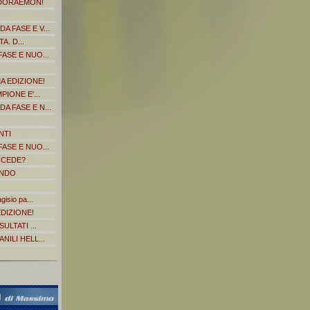
 DORAEMON!
 FASE E V...
A. D...
ASE E NUO...
 EDIZIONE!
IONE E'...
 FASE E N...
NTI
ASE E NUO...
CCEDE?
ONDO
sio pa...
DIZIONE!
ULTATI ...
ILI HELL...