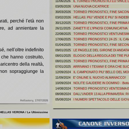
11/06/2026
IL TORNEO PRONOSTICI LO VINCE
03/05/2026
UNA NUOVA CICATRICE
30/03/2026
TORNEO PRONOSTICI, FINE SACONDA
03/02/2026
HELLAS: PIU' VENDE E PIU' SI INDEBIT
ati, perché l'età non
30/12/2025
TORNEO PRONOSTICI, FINE PRIMA F
re, ad annientare la
26/11/2025
ZANETTI E L'IPNOSI COMUNICATIVA
22/08/2025
TORNEO PRONOSTICI VENTUNESIMA
17/06/2025
TORNEO PRONOSTICI 24-25 : IL CAMP
01/04/2025
TORNEO PRONOSTICI, FINE SECONDA
, nell'oltre indefinito
09/01/2025
LE PAGELLE DEL GIRONE DI ANDATA
08/01/2025
ELOGIO DELLA REGOLA DEI TRE PU
 che hanno costruito,
08/01/2025
TORNEO PRONOSTICI, FINE PRIMA F
ricentro della realtà,
07/01/2025
ARRIVANO I TEXANI! E ORA CHE SU
hé non sopraggiunge la
12/09/2024
IL CAMPIONATO PIU' BELLO DEL M
11/09/2024
E' ONLINE IL NUOVO ALMANACCO!
10/09/2024
NOLITE GAUDERE IN DOMINO - Bottagi
14/08/2024
TORNEO PRONOSTICI VENTESIMA E
08/08/2024
DALL'UNDER 13 ALLA PRIMAVERA: RIS
05/08/2024
I NUMERI SPETTACOLO DELLE GIOVAN
Hellastory, 17/07/2026
HELLAS VERONA / Le Ultimissime