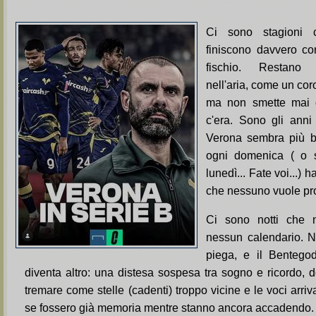
Ci sono stagioni 
finiscono davvero con
fischio. Restano 
nell'aria, come un co
ma non smette mai d
c'era. Sono gli anni 
Verona sembra più b
ogni domenica ( o s
lunedì... Fate voi...) 
che nessuno vuole pr
Ci sono notti che 
nessun calendario. No
piega, e il Bentegod
diventa altro: una distesa sospesa tra sogno e ricordo, 
tremare come stelle (cadenti) troppo vicine e le voci arr
se fossero già memoria mentre stanno ancora accadendo.