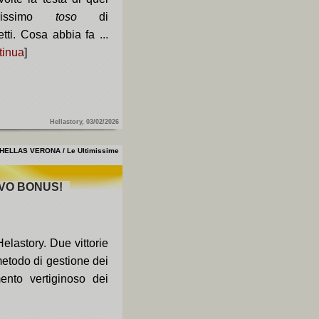
avissimo
toso
di
tti. Cosa abbia fa ...
tinua
]
Hellastory, 03/02/2026
HELLAS VERONA / Le Ultimissime
OVO BONUS!
elastory. Due vittorie
etodo di gestione dei
ento vertiginoso dei