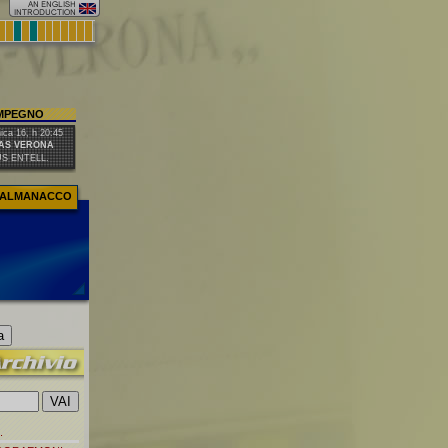
IMPEGNO
ca 16, h 20:45
AS VERONA
US ENTELL.
ALMANACCO
.