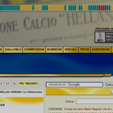
PROSSIMO 
domeni
HELL
VIRT
NE
GIALLOBLU
COMPETIZIONI
RUBRICHE
SPECIALI
TIFOSI
GUESTBOOK
13
14
15
PIU' RECENTI
HELLAS VERONA / Le Ultimissime
Cerca...
eve
17/07/2026
Grazie di cuore Mister Bagnoli, che la t..