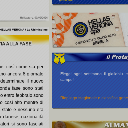
Hellastory, 03/05/2026
HELLAS VERONA / Le Ultimissime
IA ALLA FASE
ne, così come sta per
Eleggi ogni settimana il gialloblu m
ano ancora 8 giornate
campo!
determinare il nuovo
onda fase sono stati
io entro febbraio sono
Riepilogo stagionale e classifica gene
o così alto mentre di
o state e nessuno era
to danese, nazionalità
tori si sono lasciati