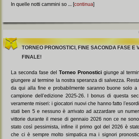
In quelle notti cammini so ... [
continua
]
TORNEO PRONOSTICI, FINE SACONDA FASE E V
FINALE!
La seconda fase del
Torneo Pronostici
giunge al termi
giungere al termine la nostra speranza di salvezza. Rest
da qui alla fine e probabilmente saranno buone solo a 
campione dell'edizione 2025-26. I bonus di questa sec
veramente miseri: i giocatori nuovi che hanno fatto l'esord
stati ben 5 e nessuno è arrivato ad azzardare un numer
vittorie durante il mese di gennaio 2026 non ce ne son
stato così pessimista, infine il primo gol del 2026 è sta
che ci è sempre molto simpatica ma i signori pronostica