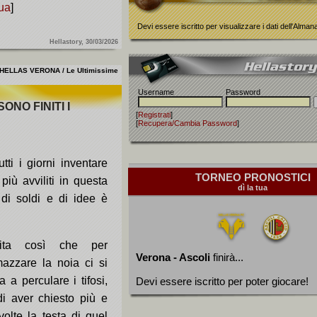
ua
]
Devi essere iscritto per visualizzare i dati dell'Alma
Hellastory, 30/03/2026
HELLAS VERONA / Le Ultimissime
Username
Password
ONO FINITI I
[
Registrati
]
[
Recupera/Cambia Password
]
tti i giorni inventare
TORNEO PRONOSTICI
più avviliti in questa
dì la tua
 di soldi e di idee è
ita così che per
Verona - Ascoli
finirà...
azzare la noia ci si
a a perculare i tifosi,
Devi essere iscritto per poter giocare!
di aver chiesto più e
volte la testa di quel