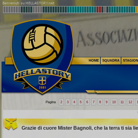
HOME
SQUADRA
STAGIO
Pagina
2
3
4
5
6
7
8
9
10
11
12
Grazie di cuore Mister Bagnoli, che la terra ti sia li