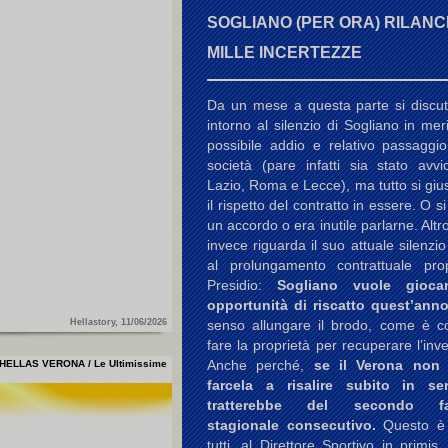
SOGLIANO (PER ORA) RILANCI
MILLE INCERTEZZE
Da un mese a questa parte si discu
intorno al silenzio di Sogliano in mer
possibile addio e relativo passaggio
società (pare infatti sia stato avvi
Lazio, Roma e Lecce), ma tutto si gius
il rispetto del contratto in essere. O s
un accordo o era inutile parlarne. Altr
invece riguarda il suo attuale silenzio
al prolungamento contrattuale pr
Presidio:
Sogliano vuole gioca
opportunità di riscatto quest’anno
senso allungare il brodo, come è co
Hellastory, 11/06/2026
fare la proprietà per recuperare l’inv
Anche perché,
se il Verona non
HELLAS VERONA / Le Ultimissime
farcela a risalire subito in se
tratterebbe del secondo fal
stagionale consecutivo.
Questo è
tutti, al Direttore Sportivo in primis.