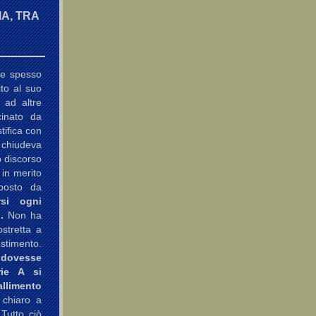
A, TRA
te spesso
ito al suo
 ad altre
cinato da
tifica con
i chiudeva
o discorso
 in merito
oposto da
rsi ogni
.
Non ha
stretta a
estimento.
 dovesse
rie A si
limento
 chiaro a
 Tutto ciò