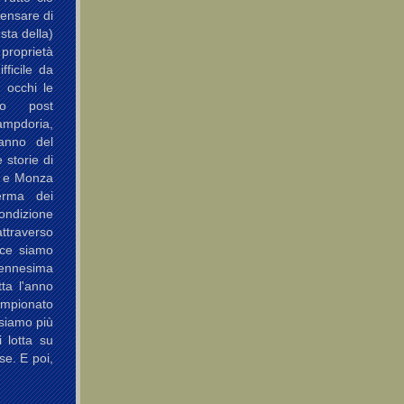
Pensare di
sta della)
 proprietà
fficile da
i occhi le
so post
Sampdoria,
 anno del
 storie di
a e Monza
erma dei
ondizione
attraverso
ece siamo
'ennesima
ta l'anno
pionato
siamo più
i lotta su
se. E poi,