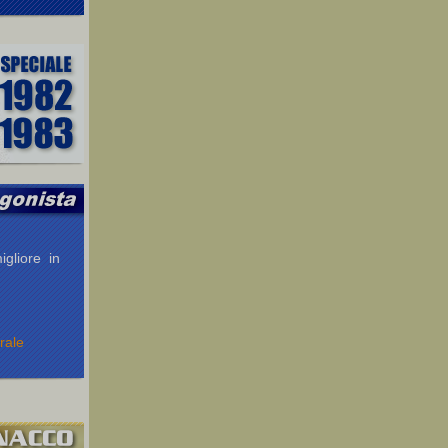
igliore in
rale