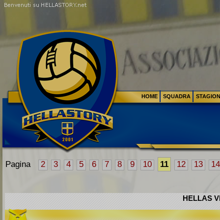
HOME
SQUADRA
STAGIO
Pagina
2
3
4
5
6
7
8
9
10
11
12
13
14
HELLAS VE