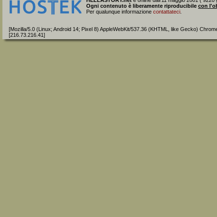
HELLASTORY.net
è online dall'11 maggio 2001 ( 9220 g
Ogni contenuto è liberamente riproducibile
con l'o
Per qualunque informazione
contattateci
.
[Mozilla/5.0 (Linux; Android 14; Pixel 8) AppleWebKit/537.36 (KHTML, like Gecko) Chrom
[216.73.216.41]