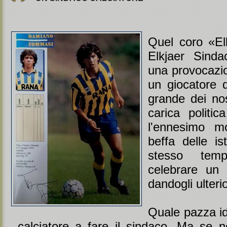
Quel coro «El
Elkjaer Sinda
una provocazi
un giocatore di
grande dei nos
carica politic
l'ennesimo m
beffa delle ist
stesso temp
celebrare un 
dandogli ulterio
Quale pazza i
calciatore a fare il sindaco. Ma se ne