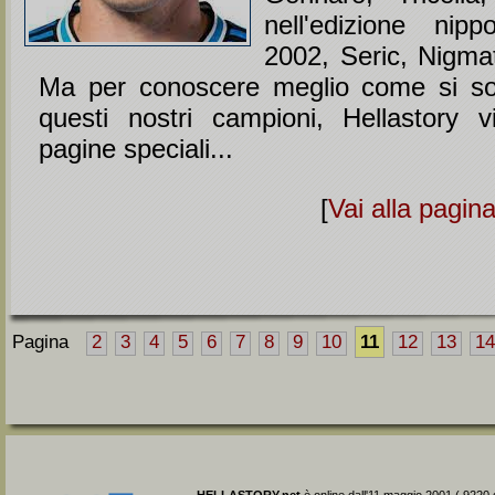
nell'edizione nip
2002, Seric, Nigmat
Ma per conoscere meglio come si so
questi nostri campioni, Hellastory 
pagine speciali...
[
Vai alla pagin
Pagina
2
3
4
5
6
7
8
9
10
11
12
13
14