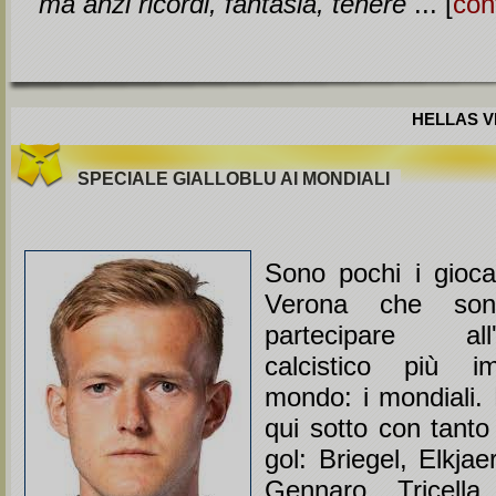
ma anzi ricordi, fantasia, tenere
... [
con
HELLAS VE
SPECIALE GIALLOBLU AI MONDIALI
Sono pochi i giocat
Verona che sono
partecipare all'
calcistico più i
mondo: i mondiali. 
qui sotto con tanto
gol: Briegel, Elkjae
Gennaro, Tricella