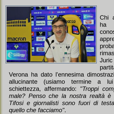
Chi 
ha 
cono
appr
prob
rima
Jur
part
Verona ha dato l'ennesima dimostraz
allucinante (usiamo termine a lu
schiettezza, affermando:
"Troppi com
male? Penso che la nostra realtà è 
Tifosi e giornalisti sono fuori di tes
quello che facciamo"
.