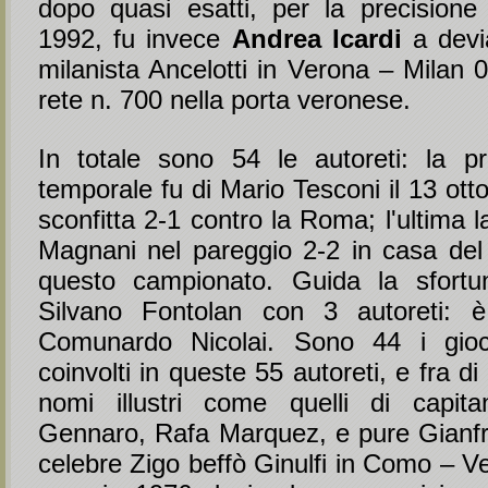
dopo quasi esatti, per la precisione
1992, fu invece
Andrea Icardi
a devia
milanista Ancelotti in Verona – Milan 0-
rete n. 700 nella porta veronese.
In totale sono 54 le autoreti: la p
temporale fu di Mario Tesconi il 13 ott
sconfitta 2-1 contro la Roma; l'ultima l
Magnani nel pareggio 2-2 in casa del
questo campionato. Guida la sfortun
Silvano Fontolan con 3 autoreti: è 
Comunardo Nicolai. Sono 44 i giocat
coinvolti in queste 55 autoreti, e fra di
nomi illustri come quelli di capita
Gennaro, Rafa Marquez, e pure Gianfra
celebre Zigo beffò Ginulfi in Como – V