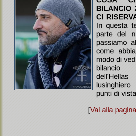
BILANCIO 
CI RISERV
In questa t
parte del n
passiamo all
come abbia
modo di ved
bilanci
dell'Hel
lusinghier
punti di vista
[
Vai alla pagin