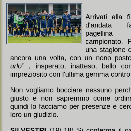
Arrivati alla 
d'andata f
pagellin
campionato. F
una stagione d
ancora una volta, con un nono pos
urlo”
, insperato, inatteso, bello c
impreziosito con l'ultima gemma contro 
Non vogliamo bocciare nessuno perch
giusto e non sapremmo come ordinar
quindi lo facciamo per presenze e cer
loro un giudizio.
SILVESTRI
(19/-18) Si conferma il ga