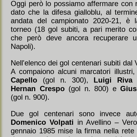
Oggi però lo possiamo affermare con m
dato che la difesa gialloblu, al termin
andata del campionato 2020-21, è la
torneo (18 gol subiti, a pari merito c
che però deve ancora recuperare un
Napoli).
Nell'elenco dei gol centenari subiti dal
A compaiono alcuni marcatori illustri
Capello
(gol n. 300),
Luigi Riv
Hernan Crespo
(gol n. 800) e
Gius
(gol n. 900).
Due gol centenari sono invece autor
Domenico Volpati
in Avellino – Ver
gennaio 1985 mise la firma nella rete 