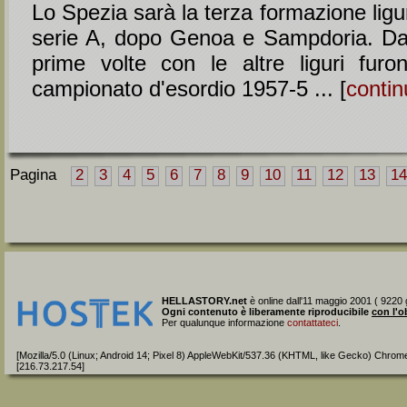
Lo Spezia sarà la terza formazione ligur
serie A, dopo Genoa e Sampdoria. Da
prime volte con le altre liguri furo
campionato d'esordio 1957-5 ... [
contin
Pagina
2
3
4
5
6
7
8
9
10
11
12
13
14
HELLASTORY.net
è online dall'11 maggio 2001 ( 9220 g
Ogni contenuto è liberamente riproducibile
con l'o
Per qualunque informazione
contattateci
.
[Mozilla/5.0 (Linux; Android 14; Pixel 8) AppleWebKit/537.36 (KHTML, like Gecko) Chrom
[216.73.217.54]