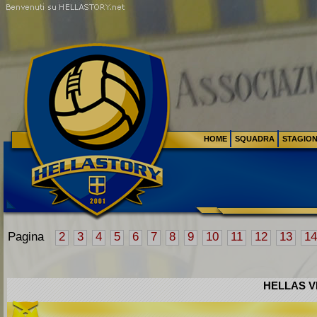
HOME
SQUADRA
STAGIO
Pagina
2
3
4
5
6
7
8
9
10
11
12
13
14
HELLAS VE