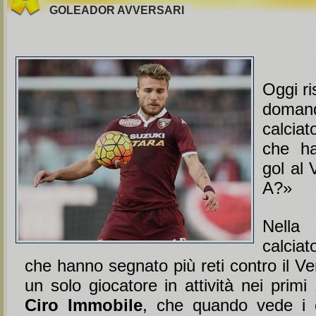
GOLEADOR AVVERSARI
Oggi ri
domand
calciat
che ha
gol al 
A?»
Nella 
calcia
che hanno segnato più reti contro il V
un solo giocatore in attività nei primi 
Ciro Immobile
, che quando vede i co