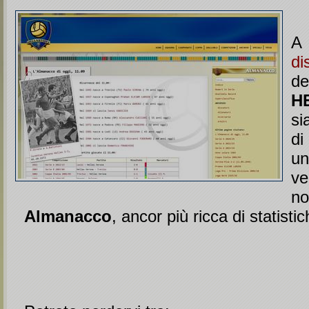
di
d
H
si
d
un
v
no
Almanacco
, ancor più ricca di statistic