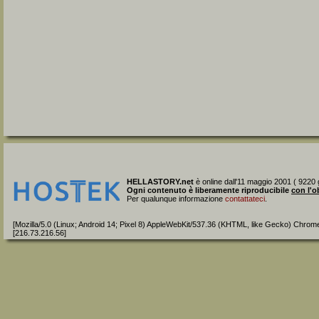
HELLASTORY.net
è online dall'11 maggio 2001 ( 9220 g
Ogni contenuto è liberamente riproducibile
con l'o
Per qualunque informazione
contattateci
.
[Mozilla/5.0 (Linux; Android 14; Pixel 8) AppleWebKit/537.36 (KHTML, like Gecko) Chrom
[216.73.216.56]