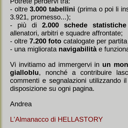
Potrete perdervi tra:
- oltre
3.000 tabellini
(prima o poi li in
3.921, promesso...);
- più di
2.000 schede statistiche
allenatori, arbitri e squadre affrontate;
- oltre
7.200 foto
catalogate per partita
- una migliorata
navigabilità
e funziona
Vi invitiamo ad immergervi in
un mon
gialloblu
, nonché a contribuire lasc
commenti e segnalazioni utilizzando il
disposizione su ogni pagina.
Andrea
L'Almanacco di HELLASTORY