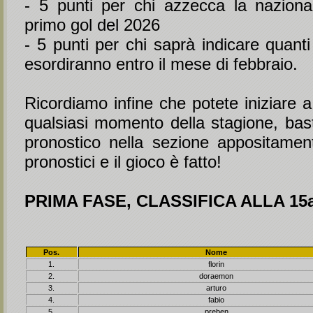
- 5 punti per chi azzecca la nazional
primo gol del 2026
- 5 punti per chi saprà indicare quanti
esordiranno entro il mese di febbraio.
Ricordiamo infine che potete iniziare a
qualsiasi momento della stagione, bas
pronostico nella sezione appositament
pronostici e il gioco è fatto!
PRIMA FASE, CLASSIFICA ALLA 15a
Pos.
Nome
1.
florin
2.
doraemon
3.
arturo
4.
fabio
5.
preben