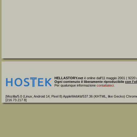
HELLASTORY.net
è online dall'11 maggio 2001 ( 9220 g
Ogni contenuto è liberamente riproducibile
con l'o
Per qualunque informazione
contattateci
.
[Mozilla/5.0 (Linux; Android 14; Pixel 8) AppleWebKit/537.36 (KHTML, like Gecko) Chrom
[216.73.217.8]