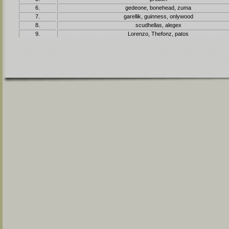
6.
gedeone, bonehead, zuma
7.
garellik, guinness, onlywood
8.
scudhellas, alegex
9.
Lorenzo, Thefonz, patos