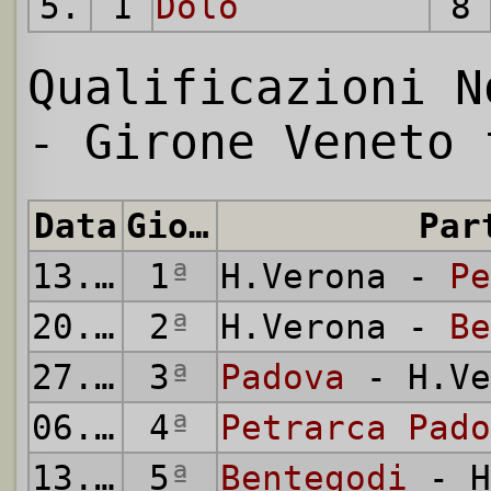
5.
1
Dolo
8
Qualificazioni N
- Girone Veneto 
Data
Giornata
Par
13.02.
1
1921
ª
H.Verona -
Pe
20.02.
2
1921
ª
H.Verona -
Be
27.02.
3
1921
ª
Padova
- H.Ve
06.03.
4
1921
ª
Petrarca Pado
13.03.
5
1921
ª
Bentegodi
- H