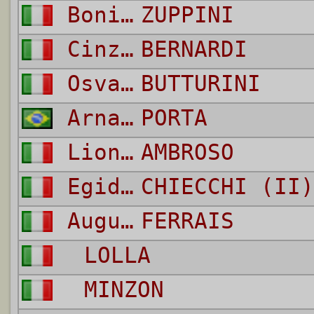
Bonifacio
ZUPPINI
Cinzio
BERNARDI
Osvaldo
BUTTURINI
Arnaldo
PORTA
Lionello
AMBROSO
Egidio
CHIECCHI (II)
Augusto
FERRAIS
LOLLA
MINZON