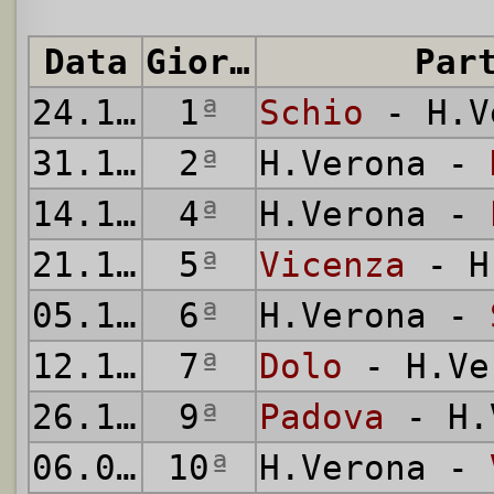
Data
Giornata
Par
24.10.
1920
1
ª
Schio
- H.V
31.10.
1920
2
ª
H.Verona -
14.11.
1920
4
ª
H.Verona -
21.11.
1920
5
ª
Vicenza
- H
05.12.
1920
6
ª
H.Verona -
12.12.
1920
7
ª
Dolo
- H.Ve
26.12.
1920
9
ª
Padova
- H.
06.02.
1921
10
ª
H.Verona -