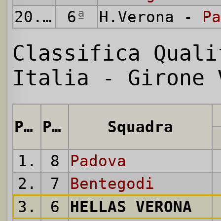
20.03.
6
1921
ª
H.Verona -
Pa
Classifica Quali
Italia - Girone 
Pos.
Punti
Squadra
1.
8
Padova
2.
7
Bentegodi
3.
6
HELLAS VERONA