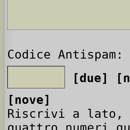
Codice Antispam:
[due]
[
[nove]
Riscrivi a lato,
quattro numeri q