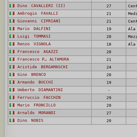
Dino
CAVALLERI (II)
27
Cen
Ambrogio
FAVALLI
21
Med
Giovanni
CIPRIANI
21
Cen
Mario
DALFINI
19
Ala
Luigi
TOMMASI
20
Mez
Renzo
VIGNOLA
18
Ala
Francesco
AGAZZI
20
Francesco Paolo
ALTAMURA
21
Aristide
BERGAMASCHI
24
Gino
BRENCO
20
Armando
BUCCHI
19
Umberto
DIAMANTINI
-
Ferruccio
FACCHIN
29
Mario
FRONCILLO
20
Arnaldo
MORANDI
27
Dino
NOBIS
20