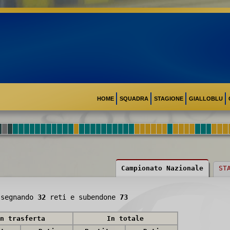
HOME
SQUADRA
STAGIONE
GIALLOBLU
Campionato Nazionale
ST
segnando
32
reti e subendone
73
n trasferta
In totale