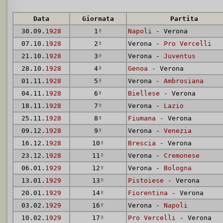
Data
Giornata
Partita
30.09.
1928
1
ª
Napoli
- Verona
07.10.
1928
2
ª
Verona -
Pro Vercelli
21.10.
1928
3
ª
Verona -
Juventus
28.10.
1928
4
ª
Genoa
- Verona
01.11.
1928
5
ª
Verona -
Ambrosiana
04.11.
1928
6
ª
Biellese
- Verona
18.11.
1928
7
ª
Verona -
Lazio
25.11.
1928
8
ª
Fiumana
- Verona
09.12.
1928
9
ª
Verona -
Venezia
16.12.
1928
10
ª
Brescia
- Verona
23.12.
1928
11
ª
Verona -
Cremonese
06.01.
1929
12
ª
Verona -
Bologna
13.01.
1929
13
ª
Pistoiese
- Verona
20.01.
1929
14
ª
Fiorentina
- Verona
03.02.
1929
16
ª
Verona -
Napoli
10.02.
1929
17
ª
Pro Vercelli
- Verona