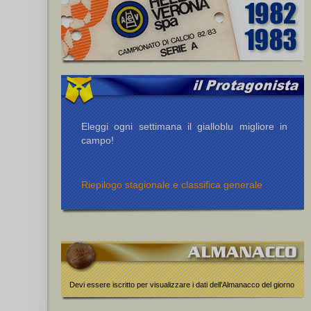
Eleggi ogni settimana il gialloblu migliore in
campo!
Riepilogo stagionale e classifica generale
Devi essere iscritto per visualizzare i dati dell'Almanacco del giorno