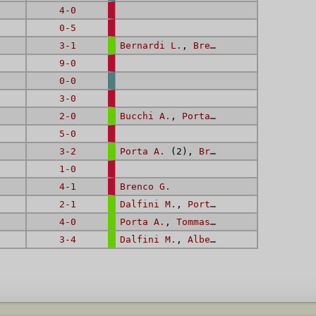
4-0
0-5
3-1
Bernardi L.
,
Brenco G.
,
Bucchi A.
9-0
0-0
3-0
2-0
Bucchi A.
,
Porta A.
5-0
3-2
Porta A.
(2),
Brenco G.
1-0
4-1
Brenco G.
2-1
Dalfini M.
,
Porta A.
4-0
Porta A.
,
Tommasi L.
,
Dalfini M.
(2
3-4
Dalfini M.
,
Albertini A.
,
Bonesini