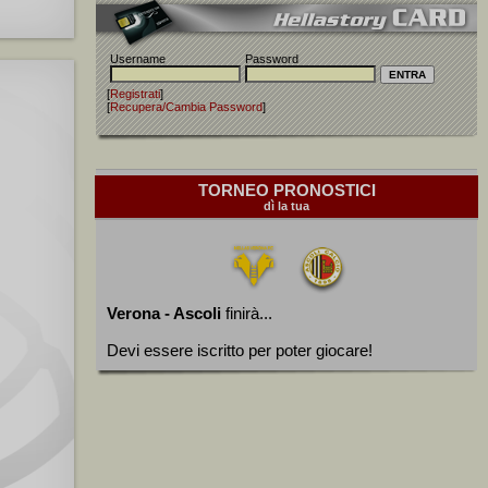
Username
Password
[
Registrati
]
[
Recupera/Cambia Password
]
TORNEO PRONOSTICI
dì la tua
Verona - Ascoli
finirà...
Devi essere iscritto per poter giocare!