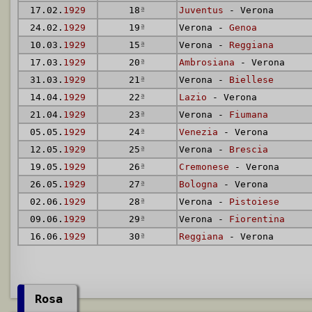
17.02.
1929
18
ª
Juventus
- Verona
24.02.
1929
19
ª
Verona -
Genoa
10.03.
1929
15
ª
Verona -
Reggiana
17.03.
1929
20
ª
Ambrosiana
- Verona
31.03.
1929
21
ª
Verona -
Biellese
14.04.
1929
22
ª
Lazio
- Verona
21.04.
1929
23
ª
Verona -
Fiumana
05.05.
1929
24
ª
Venezia
- Verona
12.05.
1929
25
ª
Verona -
Brescia
19.05.
1929
26
ª
Cremonese
- Verona
26.05.
1929
27
ª
Bologna
- Verona
02.06.
1929
28
ª
Verona -
Pistoiese
09.06.
1929
29
ª
Verona -
Fiorentina
16.06.
1929
30
ª
Reggiana
- Verona
Rosa