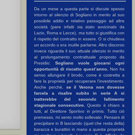
Da un mese a questa parte si discute spesso
intorno al silenzio di Sogliano in merito al suo
possibile addio e relativo passaggio ad altre
società (pare infatti sia stato avvicinato da
Lazio, Roma e Lecce), ma tutto si giustifica con
il rispetto del contratto in essere. O si chiudeva
un accordo o era inutile parlarne. Altro discorso
invece riguarda il suo attuale silenzio in merito
al prolungamento contrattuale proposto da
Presidio:
Sogliano vuole giocarsi ogni
opportunità di riscatto quest’anno.
Non ha
senso allungare il brodo, come è costretta a
fare la proprietà per recuperare l’investimento.
Anche perché,
se il Verona non dovesse
farcela a risalire subito in serie A si
)
tratterebbe del secondo fallimento
 A.
(2)
stagionale consecutivo.
Questo è chiaro a
tutti, al Direttore Sportivo in primis. Tutto ciò
premesso, mi sento molto sollevato. Pensare di
precipitare in B lasciando (quel che resta della)
baracca e burattini in mano a questa proprietà