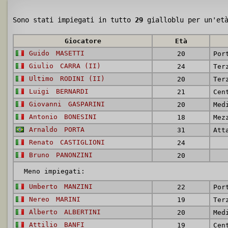
Sono stati impiegati in tutto
29
gialloblu per un'et
Giocatore
Età
Guido
MASETTI
20
Por
Giulio
CARRA (II)
24
Ter
Ultimo
RODINI (II)
20
Ter
Luigi
BERNARDI
21
Giovanni
GASPARINI
20
Med
Antonio
BONESINI
18
Mez
Arnaldo
PORTA
31
Att
Renato
CASTIGLIONI
24
Bruno
PANONZINI
20
Meno impiegati:
Umberto
MANZINI
22
Por
Nereo
MARINI
19
Ter
Alberto
ALBERTINI
20
Med
Attilio
BANFI
19
Cen