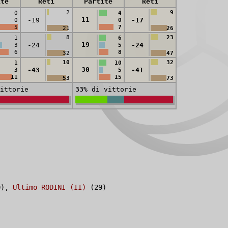
ite
Reti
Partite
Reti
2
9
0
4
11
-19
-17
0
0
5
7
21
26
8
23
1
6
19
-24
-24
3
5
6
8
32
47
10
32
1
10
30
-43
-41
3
5
11
15
53
73
ittorie
33%
di vittorie
0),
Ultimo RODINI (II)
(29)