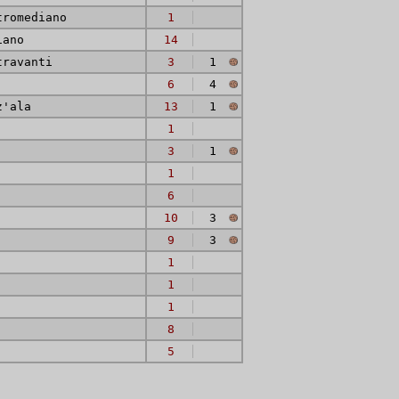
tromediano
1
iano
14
travanti
3
1
6
4
z'ala
13
1
1
3
1
1
6
10
3
9
3
1
1
1
8
5