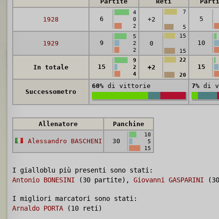
Partite
Reti
Part
7
4
6
5
1928
+2
0
2
5
15
5
9
10
1929
0
2
2
15
22
9
15
15
In totale
+2
2
4
20
60%
di vittorie
7%
di v
Successometro
Allenatore
Panchine
10
Alessandro BASCHENI
30
5
15
I gialloblu più presenti sono stati:
Antonio BONESINI
(30 partite),
Giovanni GASPARINI
(3
I migliori marcatori sono stati:
Arnaldo PORTA
(10 reti)