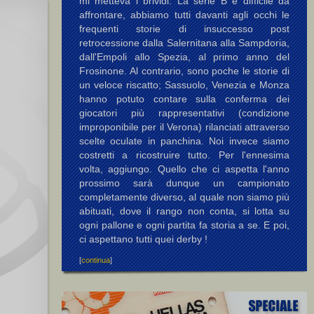
mi metteva i brividi. La serie B è difficile da
affrontare, abbiamo tutti davanti agli occhi le
frequenti storie di insuccesso post
retrocessione dalla Salernitana alla Sampdoria,
dall'Empoli allo Spezia, al primo anno del
Frosinone. Al contrario, sono poche le storie di
un veloce riscatto; Sassuolo, Venezia e Monza
hanno potuto contare sulla conferma dei
giocatori più rappresentativi (condizione
improponibile per il Verona) rilanciati attraverso
scelte oculate in panchina. Noi invece siamo
costretti a ricostruire tutto. Per l'ennesima
volta, aggiungo. Quello che ci aspetta l'anno
prossimo sarà dunque un campionato
completamente diverso, al quale non siamo più
abituati, dove il rango non conta, si lotta su
ogni pallone e ogni partita fa storia a se. E poi,
ci aspettano tutti quei derby !
[
continua
]