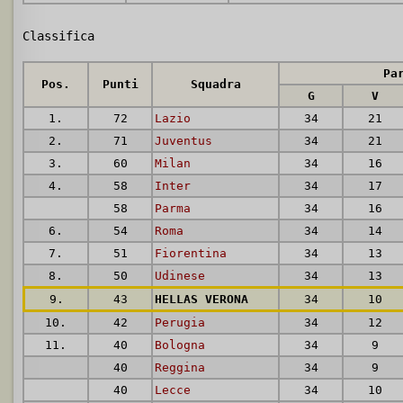
Classifica
Pa
Pos.
Punti
Squadra
G
V
1.
72
Lazio
34
21
2.
71
Juventus
34
21
3.
60
Milan
34
16
4.
58
Inter
34
17
58
Parma
34
16
6.
54
Roma
34
14
7.
51
Fiorentina
34
13
8.
50
Udinese
34
13
9.
43
HELLAS VERONA
34
10
10.
42
Perugia
34
12
11.
40
Bologna
34
9
40
Reggina
34
9
40
Lecce
34
10