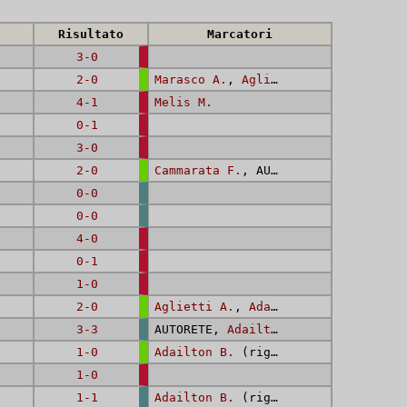
Risultato
Marcatori
3-0
2-0
Marasco A.
,
Aglietti A.
4-1
Melis M.
0-1
3-0
2-0
Cammarata F.
, AUTORETE
0-0
0-0
4-0
0-1
1-0
2-0
Aglietti A.
,
Adailton B.
3-3
AUTORETE,
Adailton B.
,
Adailton B.
1-0
Adailton B.
(rig.)
1-0
1-1
Adailton B.
(rig.)