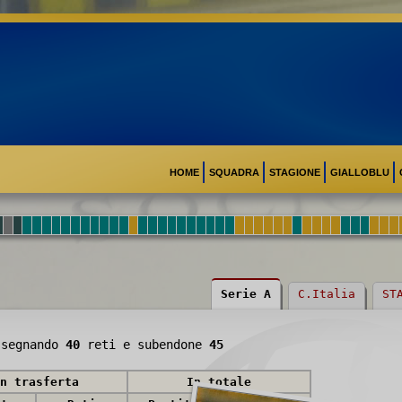
HOME
SQUADRA
STAGIONE
GIALLOBLU
Serie A
C.Italia
ST
segnando
40
reti e subendone
45
n trasferta
In totale