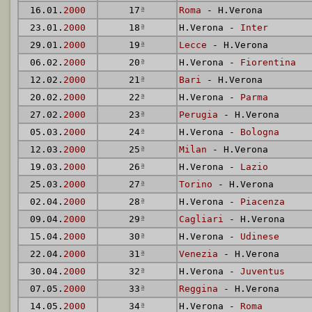
16.01.
2000
17
ª
Roma
- H.Verona
23.01.
2000
18
ª
H.Verona -
Inter
29.01.
2000
19
ª
Lecce
- H.Verona
06.02.
2000
20
ª
H.Verona -
Fiorentina
12.02.
2000
21
ª
Bari
- H.Verona
20.02.
2000
22
ª
H.Verona -
Parma
27.02.
2000
23
ª
Perugia
- H.Verona
05.03.
2000
24
ª
H.Verona -
Bologna
12.03.
2000
25
ª
Milan
- H.Verona
19.03.
2000
26
ª
H.Verona -
Lazio
25.03.
2000
27
ª
Torino
- H.Verona
02.04.
2000
28
ª
H.Verona -
Piacenza
09.04.
2000
29
ª
Cagliari
- H.Verona
15.04.
2000
30
ª
H.Verona -
Udinese
22.04.
2000
31
ª
Venezia
- H.Verona
30.04.
2000
32
ª
H.Verona -
Juventus
07.05.
2000
33
ª
Reggina
- H.Verona
14.05.
2000
34
ª
H.Verona -
Roma