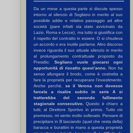
Da un mese a questa parte si discute spesso
intorno al silenzio di Sogliano in merito al suo
possibile addio e relativo passaggio ad altre
società (pare infatti sia stato avvicinato da
Lazio, Roma e Lecce), ma tutto si giustifica con
il rispetto del contratto in essere. O si chiudeva
 L.
,
Melis M.
un accordo o era inutile parlarne. Altro discorso
invece riguarda il suo attuale silenzio in merito
al prolungamento contrattuale proposto da
Presidio:
Sogliano vuole giocarsi ogni
 F.
opportunità di riscatto quest’anno.
Non ha
senso allungare il brodo, come è costretta a
F.
fare la proprietà per recuperare l’investimento.
Anche perché,
se il Verona non dovesse
farcela a risalire subito in serie A si
tratterebbe del secondo fallimento
stagionale consecutivo.
Questo è chiaro a
tutti, al Direttore Sportivo in primis. Tutto ciò
premesso, mi sento molto sollevato. Pensare di
precipitare in B lasciando (quel che resta della)
baracca e burattini in mano a questa proprietà