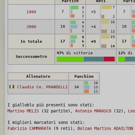
Partite
Reti
Part
7
4
7
7
1999
+5
1
2
2
16
4
10
10
2000
+4
5
1
12
23
8
17
17
In totale
+9
6
3
14
47%
di vittorie
12%
di 
Successometro
Allenatore
Panchine
10
Claudio Ce. PRANDELLI
34
13
11
I gialloblu più presenti sono stati:
Martino MELIS
(32 partite),
Antonio MARASCO
(32),
Le
I migliori marcatori sono stati:
Fabrizio CAMMARATA
(9 reti),
Bolzan Martins ADAILTON