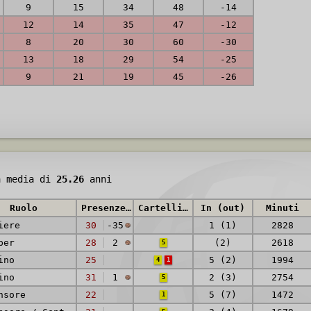
9
15
34
48
-14
12
14
35
47
-12
8
20
30
60
-30
13
18
29
54
-25
9
21
19
45
-26
à media di
25.26
anni
Ruolo
Presenze (reti)
Cartellini
In (out)
Minuti
iere
30
-35
1 (1)
2828
per
28
2
(2)
2618
5
ino
25
5 (2)
1994
4
1
ino
31
1
2 (3)
2754
5
nsore
22
5 (7)
1472
1