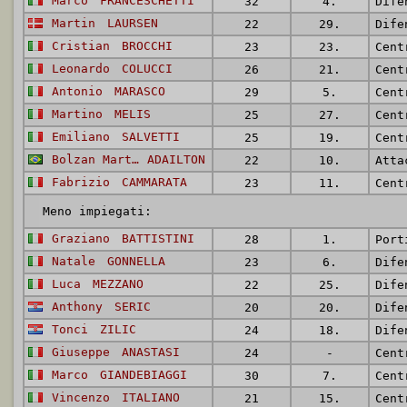
Marco
FRANCESCHETTI
32
4.
Martin
LAURSEN
22
29.
Dife
Cristian
BROCCHI
23
23.
Cent
Leonardo
COLUCCI
26
21.
Cent
Antonio
MARASCO
29
5.
Cent
Martino
MELIS
25
27.
Cent
Emiliano
SALVETTI
25
19.
Cent
Bolzan Martins
ADAILTON
22
10.
Atta
Fabrizio
CAMMARATA
23
11.
Cent
Meno impiegati:
Graziano
BATTISTINI
28
1.
Port
Natale
GONNELLA
23
6.
Dife
Luca
MEZZANO
22
25.
Dife
Anthony
SERIC
20
20.
Tonci
ZILIC
24
18.
Giuseppe
ANASTASI
24
-
Cent
Marco
GIANDEBIAGGI
30
7.
Cent
Vincenzo
ITALIANO
21
15.
Cent