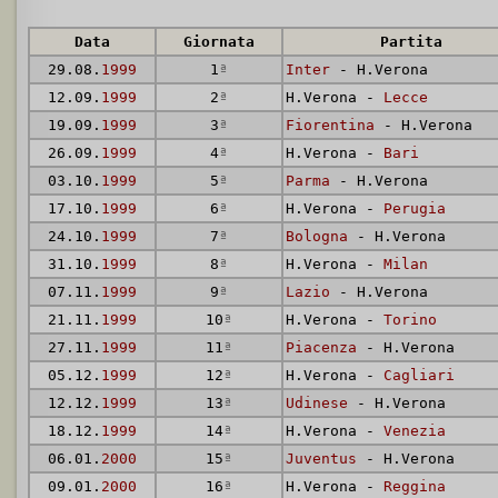
Data
Giornata
Partita
29.08.
1999
1
ª
Inter
- H.Verona
12.09.
1999
2
ª
H.Verona -
Lecce
19.09.
1999
3
ª
Fiorentina
- H.Verona
26.09.
1999
4
ª
H.Verona -
Bari
03.10.
1999
5
ª
Parma
- H.Verona
17.10.
1999
6
ª
H.Verona -
Perugia
24.10.
1999
7
ª
Bologna
- H.Verona
31.10.
1999
8
ª
H.Verona -
Milan
07.11.
1999
9
ª
Lazio
- H.Verona
21.11.
1999
10
ª
H.Verona -
Torino
27.11.
1999
11
ª
Piacenza
- H.Verona
05.12.
1999
12
ª
H.Verona -
Cagliari
12.12.
1999
13
ª
Udinese
- H.Verona
18.12.
1999
14
ª
H.Verona -
Venezia
06.01.
2000
15
ª
Juventus
- H.Verona
09.01.
2000
16
ª
H.Verona -
Reggina