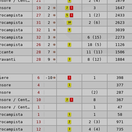
Difensore / Centrocampista
21
2 (4)
1679
5
nsore
19
2
3
1647
2
1
rocampista
27
2
1 (2)
2433
5
1
rocampista
31
2
2 (6)
2623
10
rocampista
32
1
3039
8
rocampista
32
3
6 (15)
2273
rocampista
26
2
18 (5)
1126
2
ccante
28
7
11 (11)
1506
ravanti
28
9
8 (12)
1884
3
iere
6
-10
1
398
1
nsore
4
377
1
nsore
4
(2)
287
Difensore / Centrocampista
10
8
367
2
1
Difensore / Centrocampista
1
1
47
rocampista
1
1
58
1
rocampista
13
2 (3)
971
2
rocampista
12
4 (4)
735
3