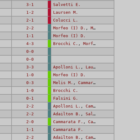
3-1
Salvetti E.
1-2
Laursen M.
2-1
Colucci L.
2-2
Morfeo (I) D.
,
Morfeo (I) D.
1-1
Morfeo (I) D.
4-3
Brocchi C.
,
Morfeo (I) D.
,
Colucci
0-0
0-0
3-3
Apolloni L.
,
Laursen M.
,
Cammarata
1-0
Morfeo (I) D.
0-3
Melis M.
,
Cammarata F.
,
Cammarata 
1-0
Brocchi C.
0-1
Falsini G.
2-2
Apolloni L.
,
Cammarata F.
2-2
Adailton B.
,
Salvetti E.
2-0
Cammarata F.
,
Cammarata F.
1-1
Cammarata F.
2-2
Adailton B.
,
Cammarata F.