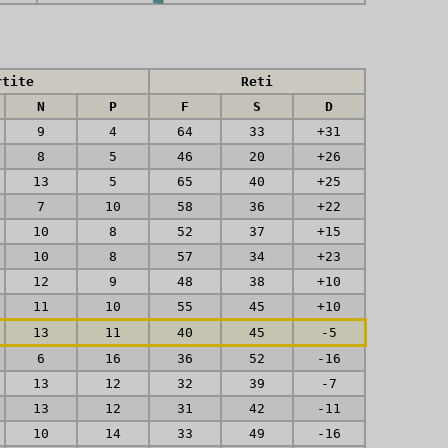
rtite
Reti
N
P
F
S
D
9
4
64
33
+31
8
5
46
20
+26
13
5
65
40
+25
7
10
58
36
+22
10
8
52
37
+15
10
8
57
34
+23
12
9
48
38
+10
11
10
55
45
+10
13
11
40
45
-5
6
16
36
52
-16
13
12
32
39
-7
13
12
31
42
-11
10
14
33
49
-16