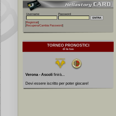
Username
Password
[
Registrati
]
[
Recupera/Cambia Password
]
TORNEO PRONOSTICI
dì la tua
Verona - Ascoli
finirà...
Devi essere iscritto per poter giocare!