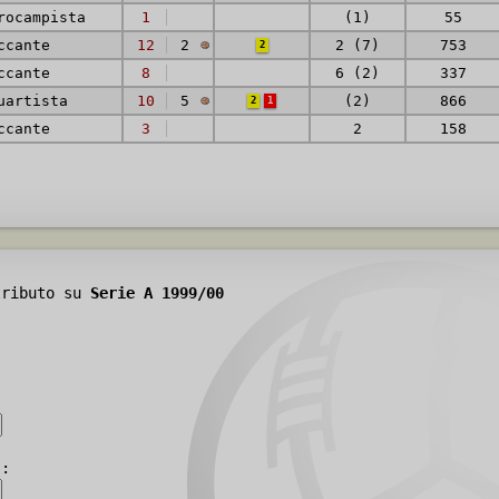
rocampista
1
(1)
55
ccante
12
2
2 (7)
753
2
ccante
8
6 (2)
337
uartista
10
5
(2)
866
2
1
ccante
3
2
158
tributo su
Serie A 1999/00
):