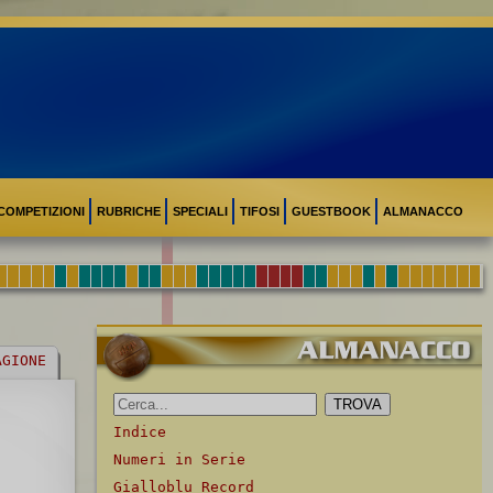
COMPETIZIONI
RUBRICHE
SPECIALI
TIFOSI
GUESTBOOK
ALMANACCO
AGIONE
Indice
Numeri in Serie
Gialloblu Record