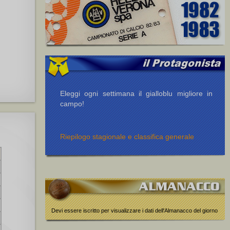
Eleggi ogni settimana il gialloblu migliore in
campo!
Riepilogo stagionale e classifica generale
Devi essere iscritto per visualizzare i dati dell'Almanacco del giorno