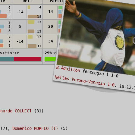
ite
Reti
Partite
Reti
4
11
0
4
14
-14
-9
2
3
5
7
18
20
13
29
2
6
20
0
+4
5
10
3
4
13
25
17
40
2
10
34
-14
-5
7
13
8
11
31
45
vittorie
29%
di vittorie
B.Adailton
festeggia l'1-0
Hellas Verona-Venezia 1-0
, 18.12.
onardo COLUCCI
(31)
(7),
Domenico MORFEO (I)
(5)