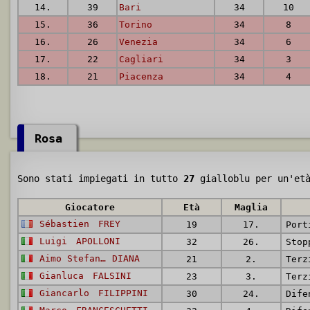
14.
39
Bari
34
10
15.
36
Torino
34
8
16.
26
Venezia
34
6
17.
22
Cagliari
34
3
18.
21
Piacenza
34
4
Rosa
Sono stati impiegati in tutto
27
gialloblu per un'et
Giocatore
Età
Maglia
Sébastien
FREY
19
17.
Port
Luigi
APOLLONI
32
26.
Stop
Aimo Stefano
DIANA
21
2.
Terz
Gianluca
FALSINI
23
3.
Terz
Giancarlo
FILIPPINI
30
24.
Dife