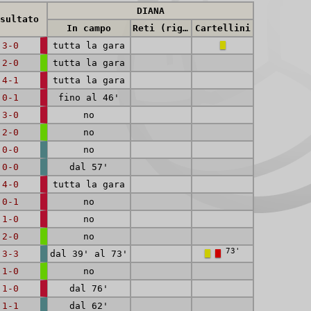
DIANA
sultato
In campo
Reti (rig.)
Cartellini
3-0
tutta la gara
2-0
tutta la gara
4-1
tutta la gara
0-1
fino al 46'
3-0
no
2-0
no
0-0
no
0-0
dal 57'
4-0
tutta la gara
0-1
no
1-0
no
2-0
no
73'
3-3
dal 39' al 73'
1-0
no
1-0
dal 76'
1-1
dal 62'