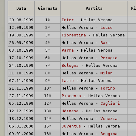
Data
Giornata
Partita
Ri
29.08.1999
1
ª
Inter
- Hellas Verona
12.09.1999
2
ª
Hellas Verona -
Lecce
19.09.1999
3
ª
Fiorentina
- Hellas Verona
26.09.1999
4
ª
Hellas Verona -
Bari
03.10.1999
5
ª
Parma
- Hellas Verona
17.10.1999
6
ª
Hellas Verona -
Perugia
24.10.1999
7
ª
Bologna
- Hellas Verona
31.10.1999
8
ª
Hellas Verona -
Milan
07.11.1999
9
ª
Lazio
- Hellas Verona
21.11.1999
10
ª
Hellas Verona -
Torino
27.11.1999
11
ª
Piacenza
- Hellas Verona
05.12.1999
12
ª
Hellas Verona -
Cagliari
12.12.1999
13
ª
Udinese
- Hellas Verona
18.12.1999
14
ª
Hellas Verona -
Venezia
06.01.2000
15
ª
Juventus
- Hellas Verona
09.01.2000
16
ª
Hellas Verona -
Reggina