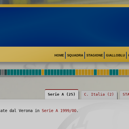
HOME
SQUADRA
STAGIONE
GIALLOBLU
Serie A (25)
C. Italia (2)
ST
ate dal Verona in
Serie A 1999/00
.