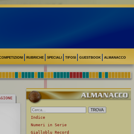
COMPETIZIONI
RUBRICHE
SPECIALI
TIFOSI
GUESTBOOK
ALMANACCO
AGIONE
Indice
Numeri in Serie
Gialloblu Record