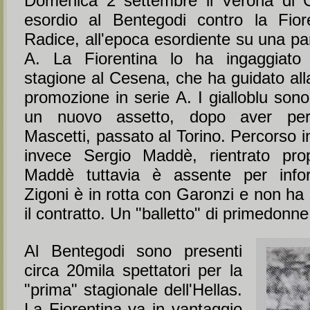
Domenica 2 settembre il Verona di C
esordio al Bentegodi contro la Fior
Radice, all'epoca esordiente su una pa
A. La Fiorentina lo ha ingaggiato 
stagione al Cesena, che ha guidato all
promozione in serie A. I gialloblu sono 
un nuovo assetto, dopo aver per
Mascetti, passato al Torino. Percorso i
invece Sergio Maddè, rientrato prop
Maddè tuttavia è assente per infor
Zigoni è in rotta con Garonzi e non ha
il contratto. Un "balletto" di primedonne
Al Bentegodi sono presenti
circa 20mila spettatori per la
"prima" stagionale dell'Hellas.
La Fiorentina va in vantaggio