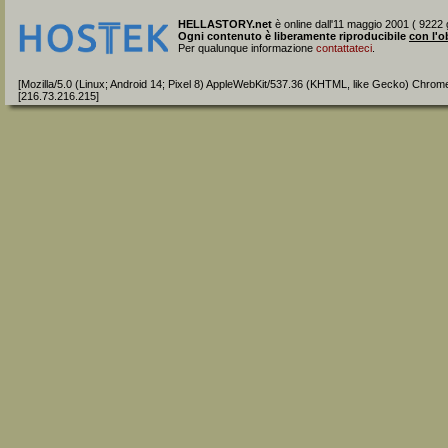
HELLASTORY.net
è online dall'11 maggio 2001 ( 9222 g
Ogni contenuto è liberamente riproducibile
con l'o
Per qualunque informazione
contattateci
.
[Mozilla/5.0 (Linux; Android 14; Pixel 8) AppleWebKit/537.36 (KHTML, like Gecko) Chrom
[216.73.216.215]