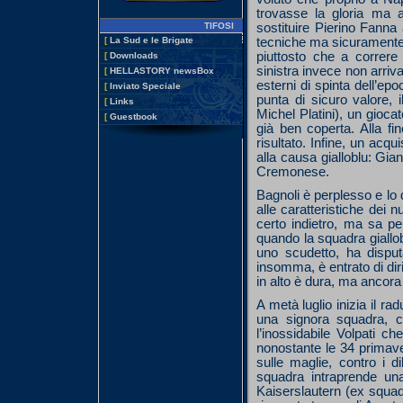
trovasse la gloria ma 
sostituire Pierino Fanna 
TIFOSI
tecniche ma sicuramente 
[
La Sud e le Brigate
piuttosto che a correre 
[
Downloads
sinistra invece non arriv
[
HELLASTORY newsBox
esterni di spinta dell’e
[
Inviato Speciale
punta di sicuro valore,
[
Links
Michel Platini), un gioca
[
Guestbook
già ben coperta. Alla fi
risultato. Infine, un acq
alla causa gialloblu: Gia
Cremonese.
Bagnoli è perplesso e lo 
alle caratteristiche dei 
certo indietro, ma sa per
quando la squadra giallob
uno scudetto, ha disputa
insomma, è entrato di dirit
in alto è dura, ma ancora
A metà luglio inizia il r
una signora squadra, co
l’inossidabile Volpati c
nonostante le 34 primave
sulle maglie, contro i d
squadra intraprende un
Kaiserslautern (ex squadr