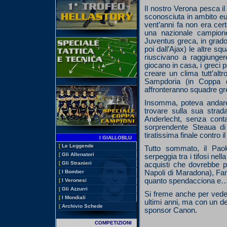
Il nostro Verona pesca i
sconosciuta in ambito eu
vent’anni fa non era cer
una nazionale campione
Juventus greca, in grado
poi dall’Ajax) le altre sq
riuscivano a raggiungere
giocano in casa, i greci
creare un clima tutt’alt
Sampdoria (in Coppa d
affronteranno squadre gre
Insomma, poteva andare 
trovare sulla sua strad
Anderlecht, senza conta
sorprendente Steaua di 
tiratissima finale contro i
I GIALLOBLU
[
Le Leggende
Tutto sommato, il Pao
[
Gli Allenatori
serpeggia tra i tifosi ne
[
Gli Stranieri
acquisti che dovrebbe por
[
I Bomber
Napoli di Maradona), Fan
quanto spendacciona e…
[
I Veronesi
[
Gli Azzurri
Si freme anche per veder
[
I Mondiali
ultimi anni, ma con un det
[
Archivio Schede
sponsor Canon.
COMPETIZIONI