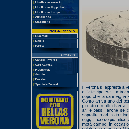
[
L'Hellas in serie A
[
L'Hellas in Coppa Italia
[
L'Hellas in Europa
[
Almanacco
[
Statistiche
I TOP del SECOLO
[
Giocatori
[
Maglie
[
Partite
ARCHIVIO
[
Canone Inverso
[
Carl Attacks!
[
Flashback
[
Assolo
[
Dossier
[
Speciale Zanetti
Il Verona si appresta a 
difficile ripetere il mir
dopo che la campagna acq
Como arriva uno dei port
giocatore molto diverso 
alti e bassi, anche se 
soprattutto ad inizio st
oggi, il ricordo più nitid
metà campo, in occasione
voluto che proprio a Nap