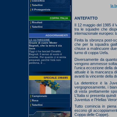
[
Classifica
[
Tabellini
la b
[
Il Protagonista
ANTEFATTO
COPPA ITALIA
[
Risultati
Il 12 maggio del 1985 il 
[
Tabellini
tra le squadre che dispu
internazionale europeo: 
AGGIORNAMENTI
Finita la sbronza post-s
che per la squadra giall
chiuse a malincuore due 
turno di coppa Uefa.
Diversamente da quanto
vengono ammesse soltanto
l’unica eccezione della det
attuale è la mancanza di
avanti la vincente della d
SPECIALE 1984/85
La detentrice è la Juve
vergognosamente, i bianc
di vista prettamente spo
L’Italia si presenta quind
[
Campionato
Juventus e l’Hellas Vero
[
Rosa
[
Tabellini
Tutto comincia in piena 
escono gli accoppiamenti
Coppa delle Coppe).