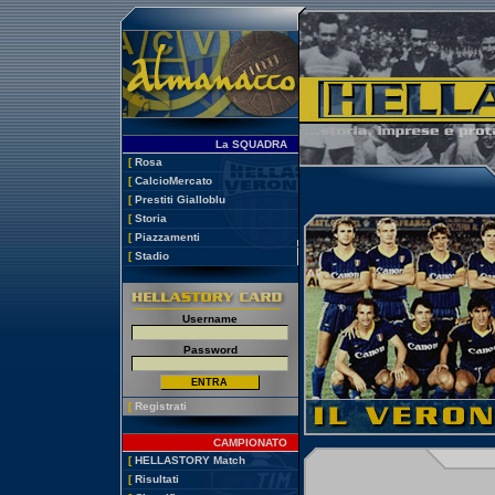
La SQUADRA
[
Rosa
[
CalcioMercato
[
Prestiti Gialloblu
[
Storia
[
Piazzamenti
[
Stadio
Username
Password
[
Registrati
CAMPIONATO
[
HELLASTORY Match
[
Risultati