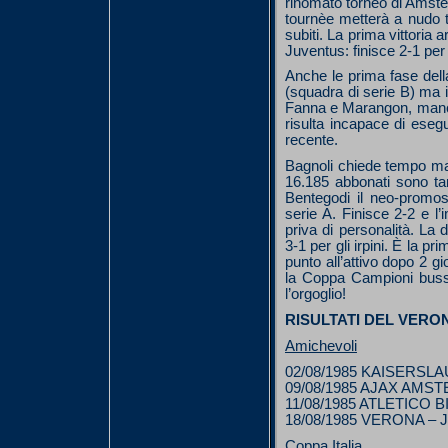
rinomato torneo di Amsterd
tournèe metterà a nudo tut
subiti. La prima vittoria 
Juventus: finisce 2-1 per
Anche le prima fase dell
(squadra di serie B) ma il
Fanna e Marangon, manca 
risulta incapace di esegu
recente.
Bagnoli chiede tempo ma 
16.185 abbonati sono tan
Bentegodi il neo-promos
serie A. Finisce 2-2 e l
priva di personalità. La
3-1 per gli irpini. È la p
punto all’attivo dopo 2 g
la Coppa Campioni bussa 
l’orgoglio!
RISULTATI DEL VERO
Amichevoli
02/08/1985 KAISERSL
09/08/1985 AJAX AMST
11/08/1985 ATLETICO B
18/08/1985 VERONA – 
Coppa Italia