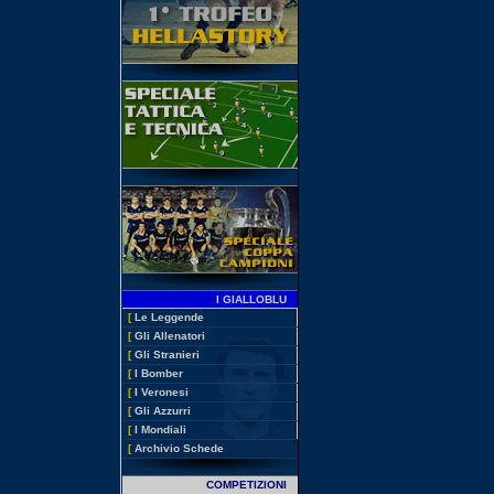
I GIALLOBLU
[
Le Leggende
[
Gli Allenatori
[
Gli Stranieri
[
I Bomber
[
I Veronesi
[
Gli Azzurri
[
I Mondiali
[
Archivio Schede
COMPETIZIONI