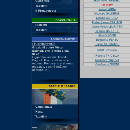
[
Classifica
Hans Peter
BRIEGEL
too many
[
Tabellini
Pietro
FANNA
[
Il Protagonista
Giuseppe
GALDERISI
Claudio
GARELLA
COPPA ITALIA
Preben Larsen
ELKJAER
[
Risultati
Virgilio Felice
LEVRATTO
[
Tabellini
Emiliano
MASCETTI
Aldo
OLIVIERI
AGGIORNAMENTI
Domenico
PENZO
Dragan
STOJKOVIC
Guido
TAVELLIN
Roberto
TRICELLA
Domenico
VOLPATI
Gianfranco
ZIGONI
SPECIALE 1984/85
[
Campionato
[
Rosa
[
Tabellini