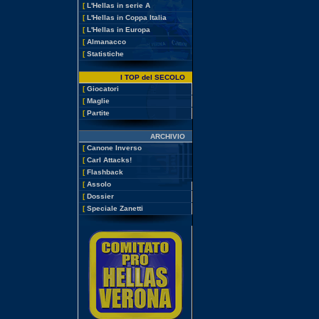
[
L'Hellas in serie A
[
L'Hellas in Coppa Italia
[
L'Hellas in Europa
[
Almanacco
[
Statistiche
I TOP del SECOLO
[
Giocatori
[
Maglie
[
Partite
ARCHIVIO
[
Canone Inverso
[
Carl Attacks!
[
Flashback
[
Assolo
[
Dossier
[
Speciale Zanetti