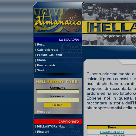
La SQUADRA
[
Rosa
[
CalcioMercato
[
Prestiti Gialloblu
[
Storia
[
Piazzamenti
[
Stadio
Ci sono principalmente du
calcio, il primo consiste ne
risultati che hanno caratte
Username
propone di raccontarla at
ardore ed hanno lottato con
Password
Ebbene noi in questa s
raccontare la storia dell'
più rappresentativi della
[
Registrati
CAMPIONATO
[
HELLASTORY Match
Nome
[
Risultati
Osvaldo
BAGNOLI