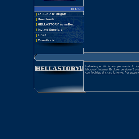
TIFOSI
[
La Sud e le Brigate
[
Downloads
[
HELLASTORY newsBox
[
Inviato Speciale
[
Links
[
Guestbook
Hellastory è ottimizzato per una risoluzio
Microsoft Internet Explorer versione 5 o 
con l'obbligo di citare la fonte
. Per qualu