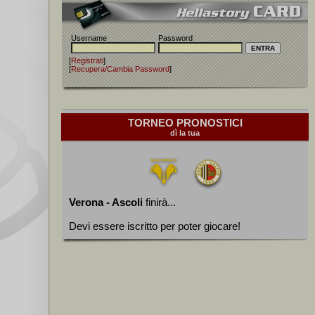
Username
Password
[
Registrati
]
[
Recupera/Cambia Password
]
TORNEO PRONOSTICI
dì la tua
Verona - Ascoli
finirà...
Devi essere iscritto per poter giocare!