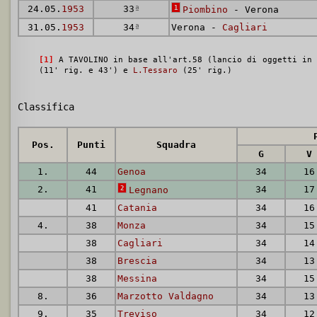
24.05.
1953
33
ª
1
Piombino
- Verona
31.05.
1953
34
ª
Verona -
Cagliari
[1]
A TAVOLINO in base all'art.58 (lancio di oggetti in 
(11' rig. e 43') e
L.Tessaro
(25' rig.)
Classifica
Pos.
Punti
Squadra
G
V
1.
44
Genoa
34
16
2.
41
2
34
17
Legnano
41
Catania
34
16
4.
38
Monza
34
15
38
Cagliari
34
14
38
Brescia
34
13
38
Messina
34
15
8.
36
Marzotto Valdagno
34
13
9.
35
Treviso
34
12