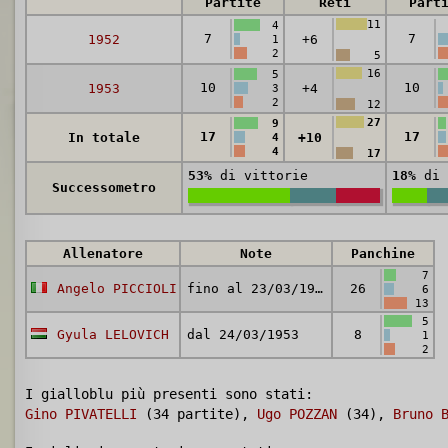
Partite
Reti
Part
11
4
7
7
1952
+6
1
2
5
16
5
10
10
1953
+4
3
2
12
27
9
17
17
In totale
+10
4
4
17
53%
di vittorie
18%
di 
Successometro
Allenatore
Note
Panchine
7
Angelo PICCIOLI
fino al 23/03/1953
26
6
13
5
Gyula LELOVICH
dal 24/03/1953
8
1
2
I gialloblu più presenti sono stati:
Gino PIVATELLI
(34 partite),
Ugo POZZAN
(34),
Bruno 