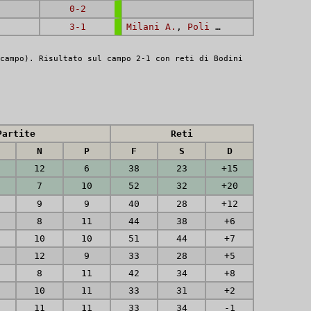
0-2
3-1
Milani A.
,
Poli L.
, AUTORETE
campo). Risultato sul campo 2-1 con reti di Bodini
Partite
Reti
N
P
F
S
D
12
6
38
23
+15
7
10
52
32
+20
9
9
40
28
+12
8
11
44
38
+6
10
10
51
44
+7
12
9
33
28
+5
8
11
42
34
+8
10
11
33
31
+2
11
11
33
34
-1