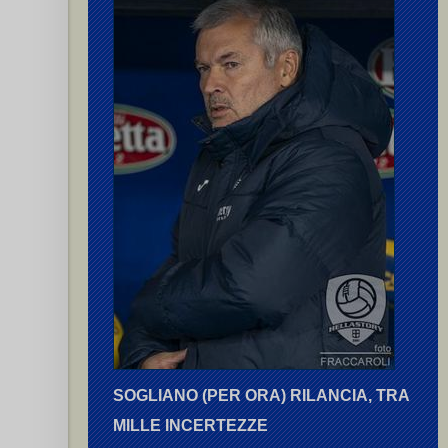
li G.
SOGLIANO (PER ORA) RILANCIA, TRA
i G.
(rig.),
Tessaro L.
MILLE INCERTEZZE