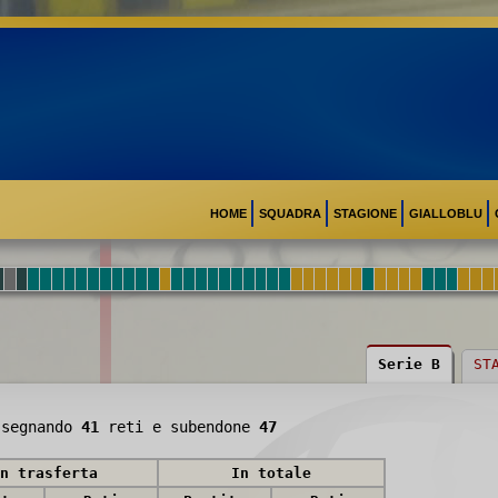
HOME
SQUADRA
STAGIONE
GIALLOBLU
Serie B
ST
segnando
41
reti e subendone
47
n trasferta
In totale