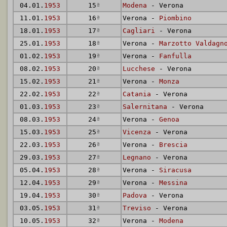
04.01.
1953
15
ª
Modena
- Verona
11.01.
1953
16
ª
Verona -
Piombino
18.01.
1953
17
ª
Cagliari
- Verona
25.01.
1953
18
ª
Verona -
Marzotto Valdagn
01.02.
1953
19
ª
Verona -
Fanfulla
08.02.
1953
20
ª
Lucchese
- Verona
15.02.
1953
21
ª
Verona -
Monza
22.02.
1953
22
ª
Catania
- Verona
01.03.
1953
23
ª
Salernitana
- Verona
08.03.
1953
24
ª
Verona -
Genoa
15.03.
1953
25
ª
Vicenza
- Verona
22.03.
1953
26
ª
Verona -
Brescia
29.03.
1953
27
ª
Legnano
- Verona
05.04.
1953
28
ª
Verona -
Siracusa
12.04.
1953
29
ª
Verona -
Messina
19.04.
1953
30
ª
Padova
- Verona
03.05.
1953
31
ª
Treviso
- Verona
10.05.
1953
32
ª
Verona -
Modena