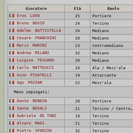
Giocatore
Età
Ruolo
Eros
LOVO
25
Portiere
Bruno
BOSIO
24
Terzino
Adelmo
BATTISTELLA
24
Mediano
Cesare
FRANCHINI
20
Mediano
Mario
MARINI
23
Centromediano
Andrea
MILANI
32
Mediano
Luigino
TESSARO
29
Mediano
Carlo
MATTEUCCI
24
Ala / Mezz'ala
Gino
PIVATELLI
19
Attaccante
Ugo
POZZAN
22
Mezz'ala
Meno impiegati:
Dante
BENDIN
20
Portiere
Sante
BEGALI
21
Terzino / Centromediano
Gabriele
DE TONI
19
Terzino
Alvaro
MAGI
21
Terzino
Pietro
SFORZIN
32
Terzino