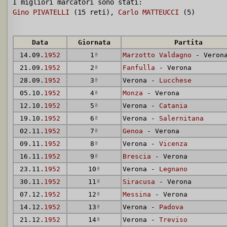
I migliori marcatori sono stati:
Gino PIVATELLI
(15 reti),
Carlo MATTEUCCI
(5)
Data
Giornata
Partita
14.09.
1952
1
ª
Marzotto Valdagno
- Veron
21.09.
1952
2
ª
Fanfulla
- Verona
28.09.
1952
3
ª
Verona -
Lucchese
05.10.
1952
4
ª
Monza
- Verona
12.10.
1952
5
ª
Verona -
Catania
19.10.
1952
6
ª
Verona -
Salernitana
02.11.
1952
7
ª
Genoa
- Verona
09.11.
1952
8
ª
Verona -
Vicenza
16.11.
1952
9
ª
Brescia
- Verona
23.11.
1952
10
ª
Verona -
Legnano
30.11.
1952
11
ª
Siracusa
- Verona
07.12.
1952
12
ª
Messina
- Verona
14.12.
1952
13
ª
Verona -
Padova
21.12.
1952
14
ª
Verona -
Treviso