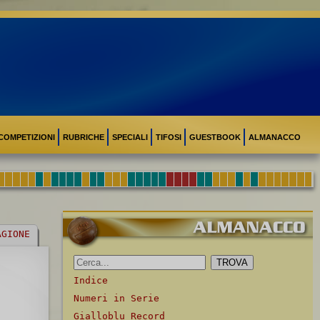
COMPETIZIONI
RUBRICHE
SPECIALI
TIFOSI
GUESTBOOK
ALMANACCO
AGIONE
Indice
Numeri in Serie
Gialloblu Record