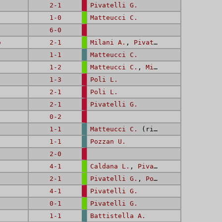
2-1
Pivatelli G.
1-0
Matteucci C.
6-0
o
2-1
Milani A.
,
Pivatelli G.
1-1
Matteucci C.
1-2
Matteucci C.
,
Milani A.
1-3
Poli L.
2-1
Poli L.
2-1
Pivatelli G.
0-2
1-1
Matteucci C.
(rig.)
1-1
Pozzan U.
2-0
4-1
Caldana L.
,
Pivatelli G.
,
Dini R.
2-1
Pivatelli G.
,
Pozzan U.
4-1
Pivatelli G.
0-1
Pivatelli G.
1-1
Battistella A.