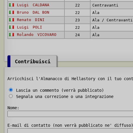
Luigi
CALDANA
22
Centravanti
Bruno
DAL BON
22
Ala
Renato
DINI
23
Ala / Centravanti
Luigi
POLI
22
Ala
Rolando
VICOVARO
24
Ala
Contribuisci
Arricchisci l'Almanacco di Hellastory con il tuo con
Lascia un commento (verrà pubblicato)
Segnala una correzione o una integrazione
Nome:
E-mail di contatto (non verrà pubblicato ne' diffuso