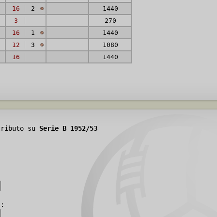
16
2
1440
3
270
16
1
1440
12
3
1080
16
1440
tributo su
Serie B 1952/53
):