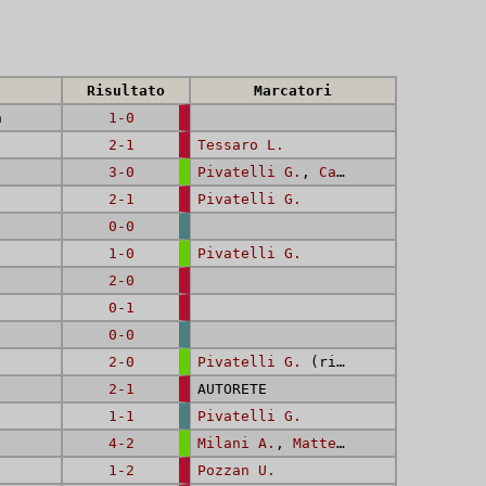
Risultato
Marcatori
a
1-0
2-1
Tessaro L.
3-0
Pivatelli G.
,
Caldana L.
,
Pivatel
2-1
Pivatelli G.
0-0
1-0
Pivatelli G.
2-0
0-1
0-0
2-0
Pivatelli G.
(rig.),
Pozzan U.
2-1
AUTORETE
1-1
Pivatelli G.
4-2
Milani A.
,
Matteucci C.
,
Pivatell
1-2
Pozzan U.