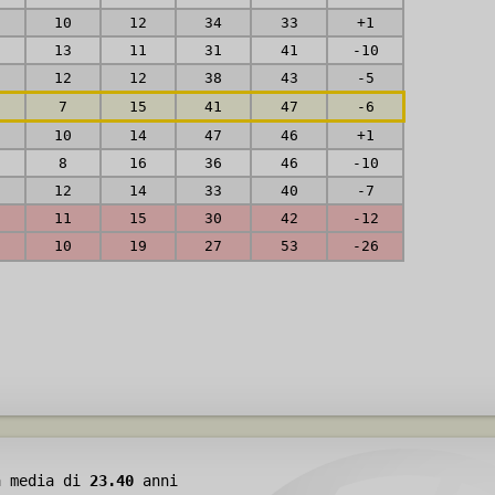
10
12
34
33
+1
13
11
31
41
-10
12
12
38
43
-5
7
15
41
47
-6
10
14
47
46
+1
8
16
36
46
-10
12
14
33
40
-7
11
15
30
42
-12
10
19
27
53
-26
à media di
23.40
anni