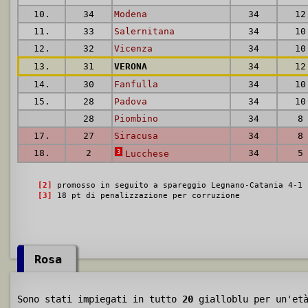
10.
34
Modena
34
12
11.
33
Salernitana
34
10
12.
32
Vicenza
34
10
13.
31
VERONA
34
12
14.
30
Fanfulla
34
10
15.
28
Padova
34
10
28
Piombino
34
8
17.
27
Siracusa
34
8
18.
2
3
34
5
Lucchese
[2]
promosso in seguito a spareggio Legnano-Catania 4-1
[3]
18 pt di penalizzazione per corruzione
Rosa
Sono stati impiegati in tutto
20
gialloblu per un'et