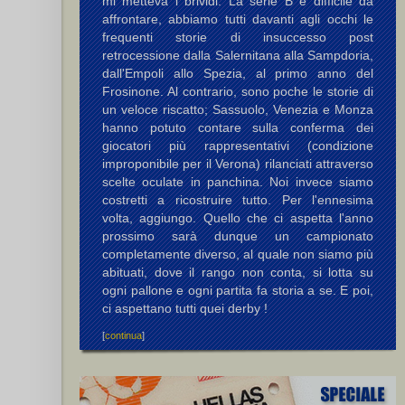
mi metteva i brividi. La serie B è difficile da
affrontare, abbiamo tutti davanti agli occhi le
frequenti storie di insuccesso post
retrocessione dalla Salernitana alla Sampdoria,
dall'Empoli allo Spezia, al primo anno del
Frosinone. Al contrario, sono poche le storie di
un veloce riscatto; Sassuolo, Venezia e Monza
hanno potuto contare sulla conferma dei
giocatori più rappresentativi (condizione
improponibile per il Verona) rilanciati attraverso
scelte oculate in panchina. Noi invece siamo
costretti a ricostruire tutto. Per l'ennesima
volta, aggiungo. Quello che ci aspetta l'anno
prossimo sarà dunque un campionato
completamente diverso, al quale non siamo più
abituati, dove il rango non conta, si lotta su
ogni pallone e ogni partita fa storia a se. E poi,
ci aspettano tutti quei derby !
[
continua
]