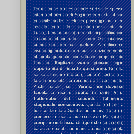
Da un mese a questa parte si discute spesso
intorno al silenzio di Sogliano in merito al suo
possibile addio e relativo passaggio ad altre
società (pare infatti sia stato avvicinato da
Lazio, Roma e Lecce), ma tutto si giustifica con
il rispetto del contratto in essere. O si chiudeva
un accordo o era inutile parlarne. Altro discorso
invece riguarda il suo attuale silenzio in merito
al prolungamento contrattuale proposto da
Presidio:
Sogliano vuole giocarsi ogni
opportunità di riscatto quest’anno.
Non ha
senso allungare il brodo, come è costretta a
fare la proprietà per recuperare l’investimento.
Anche perché,
se il Verona non dovesse
farcela a risalire subito in serie A si
tratterebbe del secondo fallimento
,
Pivatelli G.
stagionale consecutivo.
Questo è chiaro a
tutti, al Direttore Sportivo in primis. Tutto ciò
premesso, mi sento molto sollevato. Pensare di
precipitare in B lasciando (quel che resta della)
baracca e burattini in mano a questa proprietà