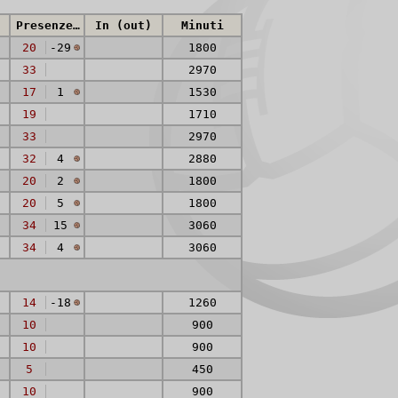
Presenze (reti)
In (out)
Minuti
20
-29
1800
33
2970
17
1
1530
19
1710
33
2970
32
4
2880
20
2
1800
20
5
1800
34
15
3060
34
4
3060
14
-18
1260
10
900
10
900
5
450
10
900