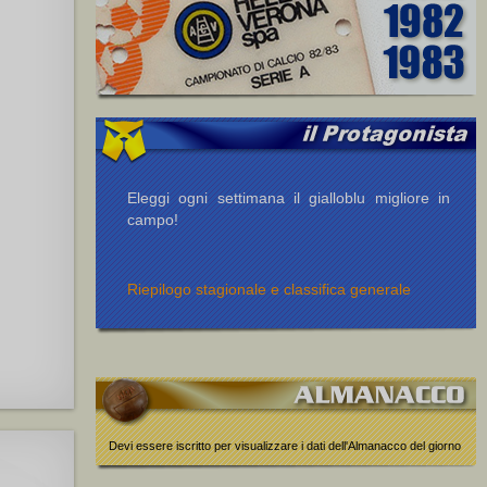
Eleggi ogni settimana il gialloblu migliore in
campo!
Riepilogo stagionale e classifica generale
Devi essere iscritto per visualizzare i dati dell'Almanacco del giorno