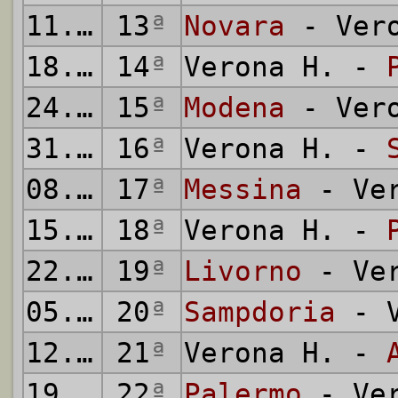
11.12.
13
1966
ª
Novara
- Vero
18.12.
14
1966
ª
Verona H. -
24.12.
15
1966
ª
Modena
- Vero
31.12.
16
1966
ª
Verona H. -
08.01.
17
1967
ª
Messina
- Ver
15.01.
18
1967
ª
Verona H. -
22.01.
19
1967
ª
Livorno
- Ver
05.02.
20
1967
ª
Sampdoria
- V
12.02.
21
1967
ª
Verona H. -
19.02.
22
1967
ª
Palermo
- Ver