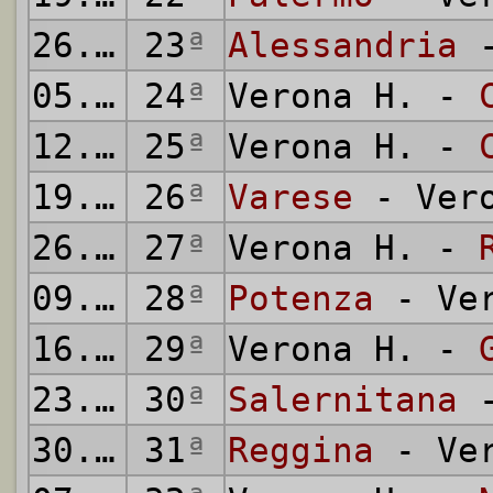
26.02.
23
1967
ª
Alessandria
-
05.03.
24
1967
ª
Verona H. -
12.03.
25
1967
ª
Verona H. -
19.03.
26
1967
ª
Varese
- Vero
26.03.
27
1967
ª
Verona H. -
09.04.
28
1967
ª
Potenza
- Ver
16.04.
29
1967
ª
Verona H. -
23.04.
30
1967
ª
Salernitana
-
30.04.
31
1967
ª
Reggina
- Ver