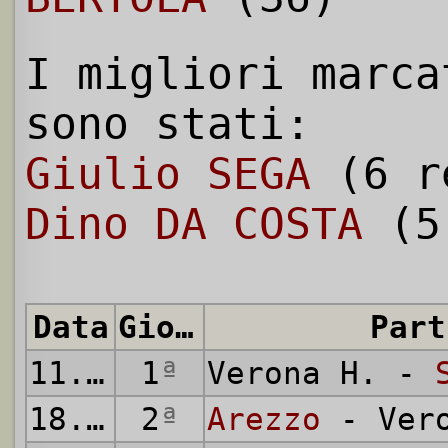
I migliori marca
sono stati:
Giulio SEGA
(6 r
Dino DA COSTA
(5
Data
Giornata
Part
11.09.
1
1966
ª
Verona H. -
18.09.
2
1966
ª
Arezzo
- Vero