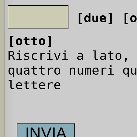
[due]
[
[otto]
Riscrivi a lato,
quattro numeri q
lettere