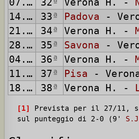
07.05.
32
1967
ª
Verona H. -
14.05.
33
1967
ª
Padova
- Vero
21.05.
34
1967
ª
Verona H. -
28.05.
35
1967
ª
Savona
- Vero
04.06.
36
1967
ª
Verona H. -
11.06.
37
1967
ª
Pisa
- Veron
18.06.
38
1967
ª
Verona H. -
[1]
Prevista per il 27/11, s
sul punteggio di 2-0 (9'
S.J