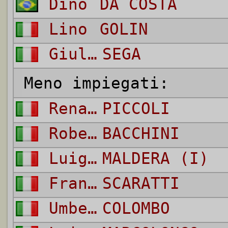
Dino
DA COSTA
Lino
GOLIN
Giulio
SEGA
Meno impiegati:
Renato
PICCOLI
Roberto
BACCHINI
Luigi
MALDERA (I)
Francesco
SCARATTI
Umberto
COLOMBO