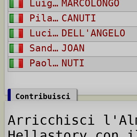
Luigi
MARCOLONGO
Pilade
CANUTI
Lucio
DELL'ANGELO
Sandro
JOAN
Paolo
NUTI
Contribuisci
Arricchisci l'Al
Hellastory con i