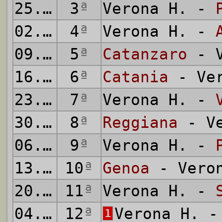
25.09.
3
1966
ª
Verona H. -
02.10.
4
1966
ª
Verona H. -
09.10.
5
1966
ª
Catanzaro
- V
16.10.
6
1966
ª
Catania
- Ver
23.10.
7
1966
ª
Verona H. -
30.10.
8
1966
ª
Reggiana
- Ve
06.11.
9
1966
ª
Verona H. -
13.11.
10
1966
ª
Genoa
- Veron
20.11.
11
1966
ª
Verona H. -
04.12.
12
1966
ª
Verona H. 
1