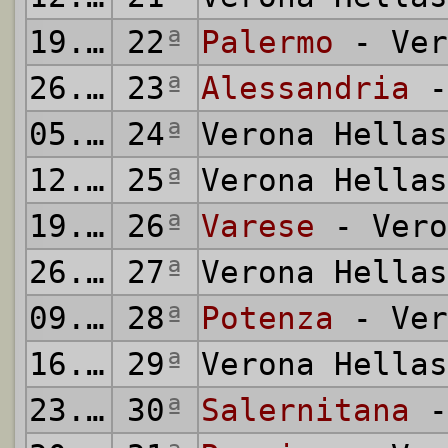
19.02.1967
22
ª
Palermo
- Ver
26.02.1967
23
ª
Alessandria
-
05.03.1967
24
ª
Verona Hella
12.03.1967
25
ª
Verona Hella
19.03.1967
26
ª
Varese
- Vero
26.03.1967
27
ª
Verona Hella
09.04.1967
28
ª
Potenza
- Ver
16.04.1967
29
ª
Verona Hella
23.04.1967
30
ª
Salernitana
-