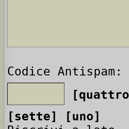
Codice Antispam:
[quattr
[sette]
[uno]