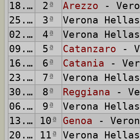
18.09.1966
2
ª
Arezzo
- Vero
25.09.1966
3
ª
Verona Hella
02.10.1966
4
ª
Verona Hella
09.10.1966
5
ª
Catanzaro
- V
16.10.1966
6
ª
Catania
- Ver
23.10.1966
7
ª
Verona Hella
30.10.1966
8
ª
Reggiana
- Ve
06.11.1966
9
ª
Verona Hella
13.11.1966
10
ª
Genoa
- Veron
20.11.1966
11
ª
Verona Hella