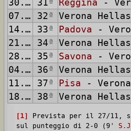
30.04.1967
31
ª
Reggina
- Ver
07.05.1967
32
ª
Verona Hella
14.05.1967
33
ª
Padova
- Vero
21.05.1967
34
ª
Verona Hella
28.05.1967
35
ª
Savona
- Vero
04.06.1967
36
ª
Verona Hella
11.06.1967
37
ª
Pisa
- Verona
18.06.1967
38
ª
Verona Hella
[1]
Prevista per il 27/11, s
sul punteggio di 2-0 (9'
S.J