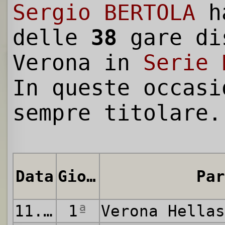
Sergio BERTOLA
h
delle
38
gare di
Verona in
Serie 
In queste occasi
sempre titolare.
Data
Giornata
Par
11.09.1966
1
ª
Verona Hella