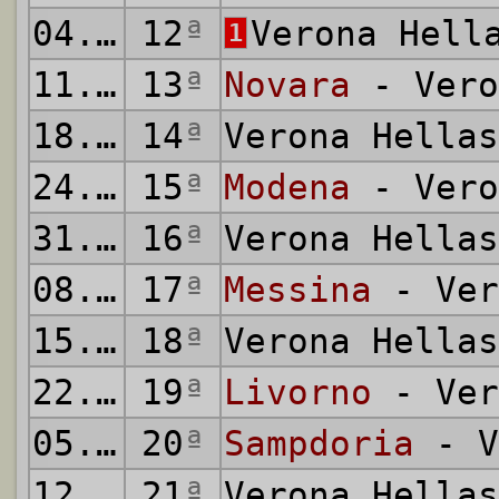
04.12.1966
12
ª
Verona Hell
1
11.12.1966
13
ª
Novara
- Vero
18.12.1966
14
ª
Verona Hella
24.12.1966
15
ª
Modena
- Vero
31.12.1966
16
ª
Verona Hella
08.01.1967
17
ª
Messina
- Ver
15.01.1967
18
ª
Verona Hella
22.01.1967
19
ª
Livorno
- Ver
05.02.1967
20
ª
Sampdoria
- V
12.02.1967
21
ª
Verona Hella