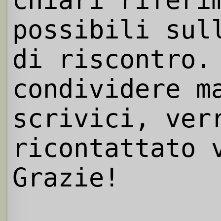
chiari riferi
possibili sul
di riscontro.
condividere m
scrivici, ver
ricontattato 
Grazie!