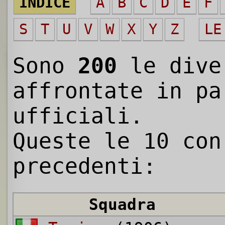
INDICE
A
B
C
D
E
F
S
T
U
V
W
X
Y
Z
LE
Sono
200
le dive
affrontate in pa
ufficiali.
Queste le 10 con
precedenti:
Squadra